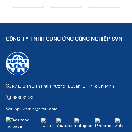
CÔNG TY TNHH CUNG ỨNG CÔNG NGHIỆP SVN
314/1B Điện Biên Phủ, Phường 11, Quận 10, TP.Hồ Chí Minh
0986061073
supplyvn.svn@gmail.com