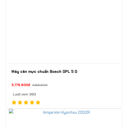
Máy cân mực chuẩn Bosch GPL 5 G
3,776,600đ
4,269,200đ
Lượt xem: 993