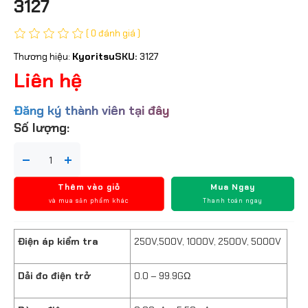
3127
( 0 đánh giá )
Thương hiệu:
Kyoritsu
SKU:
3127
Liên hệ
Đăng ký thành viên tại đây
Số lượng:
Thêm vào giỏ
Mua Ngay
và mua sản phẩm khác
Thanh toán ngay
Điện áp kiểm tra
250V,500V, 1000V, 2500V, 5000V
Dải đo điện trở
0.0 – 99.9GΩ