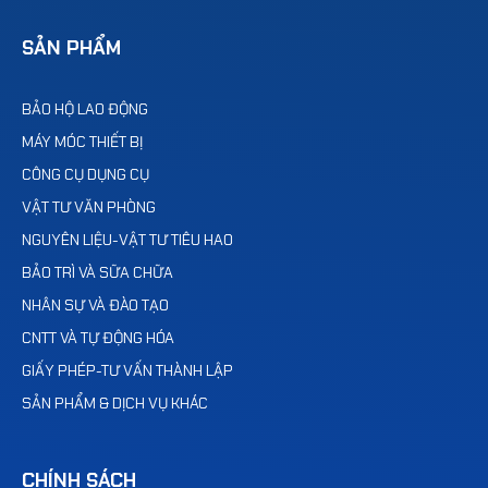
SẢN PHẨM
BẢO HỘ LAO ĐỘNG
MÁY MÓC THIẾT BỊ
CÔNG CỤ DỤNG CỤ
VẬT TƯ VĂN PHÒNG
NGUYÊN LIỆU-VẬT TƯ TIÊU HAO
BẢO TRÌ VÀ SỮA CHỮA
NHÂN SỰ VÀ ĐÀO TẠO
CNTT VÀ TỰ ĐỘNG HÓA
GIẤY PHÉP-TƯ VẤN THÀNH LẬP
SẢN PHẨM & DỊCH VỤ KHÁC
CHÍNH SÁCH