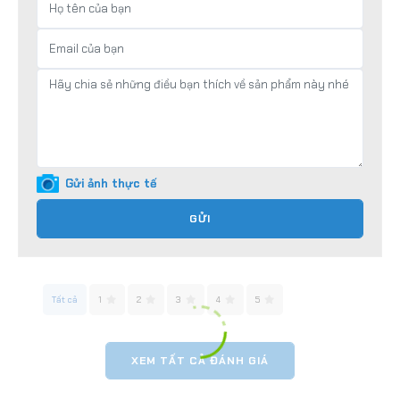
Gửi ảnh thực tế
GỬI
Tất cả
1
2
3
4
5
XEM TẤT CẢ ĐÁNH GIÁ