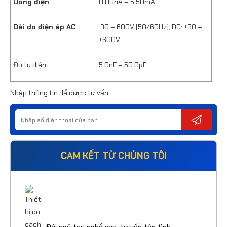
Dòng điện
0.00nA – 5.50mA
Dài do điện áp AC
30 – 600V (50/60Hz), DC: ±30 –
±600V
Đo tụ điện
5.0nF – 50.0µF
Nhập thông tin để được tư vấn
CAM KẾT TỪ CHÚNG TÔI