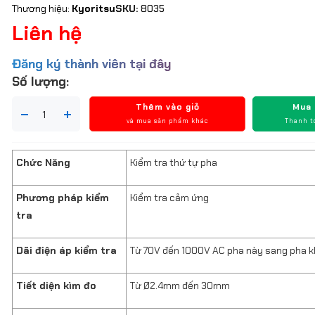
Thương hiệu:
Kyoritsu
SKU:
8035
Liên hệ
Đăng ký thành viên tại đây
Số lượng:
Thêm vào giỏ
Mua
và mua sản phẩm khác
Thanh t
Chức Năng
Kiểm tra thứ tự pha
Phương pháp kiểm
Kiểm tra cảm ứng
tra
Dãi điện áp kiểm tra
Từ 70V đến 1000V AC pha này sang pha 
Tiết diện kìm đo
Từ Ø2.4mm đến 30mm