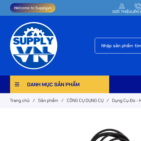
Welcome to Supplyvn
GIỚI THIỆU
LIÊN 
DANH MỤC SẢN PHẨM
Trang chủ
/
Sản phẩm
/
CÔNG CỤ DỤNG CỤ
/
Dụng Cụ Đo - 