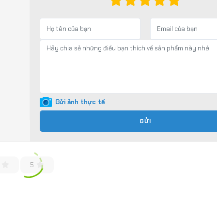
Gửi ảnh thực tế
GỬI
5