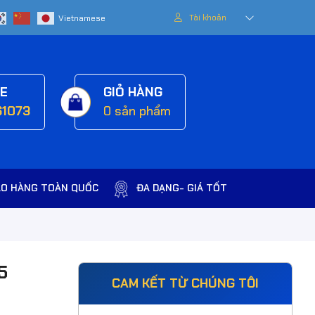
Tài khoản
NE
GIỎ HÀNG
61073
0
sản phẩm
AO HÀNG TOÀN QUỐC
ĐA DẠNG- GIÁ TỐT
5
CAM KẾT TỪ CHÚNG TÔI