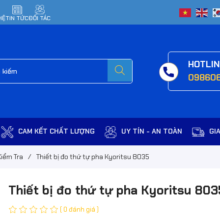
HỆ
TIN TỨC
ĐỐI TÁC
HOTLI
09860
CAM KẾT CHẤT LƯỢNG
UY TÍN - AN TOÀN
GI
Kiểm Tra
/
Thiết bị đo thứ tự pha Kyoritsu 8035
Thiết bị đo thứ tự pha Kyoritsu 803
( 0 đánh giá )