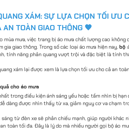
QUANG XÁM: SỰ LỰA CHỌN TỐI ƯU 
À AN TOÀN GIAO THÔNG
🧡
vào mùa mưa, việc trang bị áo mưa chất lượng cao không 
 gia giao thông. Trong số các loại áo mưa hiện nay,
bộ
, tính năng phản quang vượt trội và đặc biệt là tính th
ang xám lại được xem là lựa chọn tối ưu cho cả an toàn
u quả cho áo mưa
hất trong điều kiện ánh sáng yếu hoặc tầm nhìn bị hạn 
dễ dàng được nhìn thấy từ xa, giảm nguy cơ va chạm tr
 sáng từ đèn xe sẽ phản chiếu mạnh, giúp người khác 
n toàn tối đa. Đây là lý do mà nhiều người gọi bộ áo mư