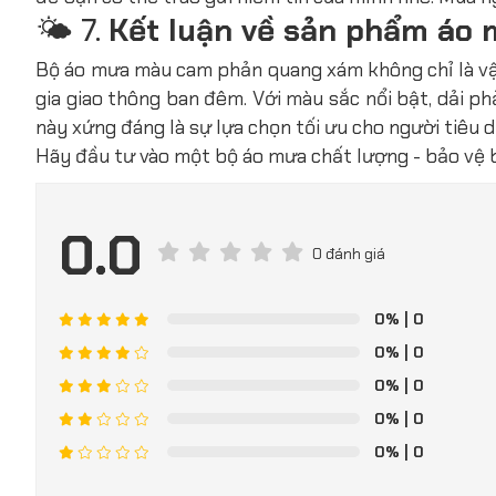
🌤️ 7.
Kết luận về sản phẩm áo
Bộ áo mưa màu cam phản quang xám không chỉ là vật
gia giao thông ban đêm. Với màu sắc nổi bật, dải p
này xứng đáng là sự lựa chọn tối ưu cho người tiêu d
Hãy đầu tư vào một bộ áo mưa chất lượng - bảo vệ 
0.0
0 đánh giá
0%
| 0
0%
| 0
0%
| 0
0%
| 0
0%
| 0