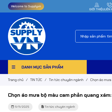
Welcome to Supplyvn
GIỚI THIỆU
LIÊN 
DANH MỤC SẢN PHẨM
Trang chủ
/
TIN TỨC
/
Tin tức chuyên ngành
/
Chọn áo mưa 
Chọn áo mưa bộ màu cam phản quang xám: S
11/11/2025
Tin tức chuyên ngành