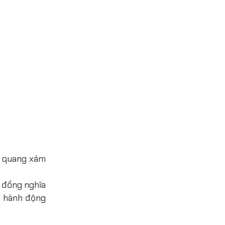
n quang xám
y đồng nghĩa
t hành động