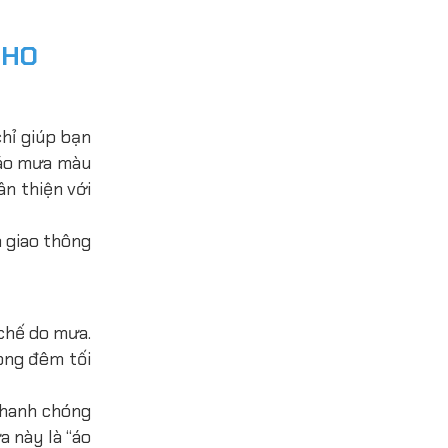
CHO
chỉ giúp bạn
áo mưa màu
ân thiện với
 giao thông
chế do mưa.
ong đêm tối
nhanh chóng
a này là “áo