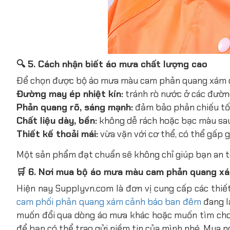
🔍 5. Cách nhận biết áo mưa chất lượng cao
Để chọn được bộ áo mưa màu cam phản quang xám ch
Đường may ép nhiệt kín:
tránh rò nước ở các đường
Phản quang rõ, sáng mạnh:
đảm bảo phản chiếu tốt
Chất liệu dày, bền:
không dễ rách hoặc bạc màu sau 
Thiết kế thoải mái:
vừa vặn với cơ thể, có thể gấp 
Một sản phẩm đạt chuẩn sẽ không chỉ giúp bạn an toà
🛒 6. Nơi mua bộ áo mưa màu cam phản quang xá
Hiện nay Supplyvn.com là đơn vị cung cấp các thi
cam phối phản quang xám cảnh báo ban đêm
đang l
muốn đổi qua dòng áo mưa khác hoặc muốn tìm cho 
để bạn có thể trao gửi niềm tin của mình nhé. Mua 