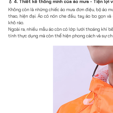
💧 4. Thiết kế thông minh của áo mưa - Tiện lợi v
Không còn là những chiếc áo mưa đơn điệu, bộ áo m
thao, hiện đại. Áo có nón
che đầu, tay áo bo gọn v
khô ráo.
Ngoài ra, nhiều mẫu áo còn có lớp lưới thoáng khí b
tính thực dụng mà còn thể hiện phong cách và sự c