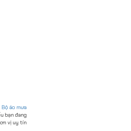
m
Bộ áo mưa
nếu bạn đang
n vị uy tín