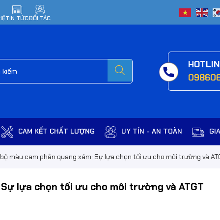
HỆ
TIN TỨC
ĐỐI TÁC
HOTLI
09860
CAM KẾT CHẤT LƯỢNG
UY TÍN - AN TOÀN
GI
bộ màu cam phản quang xám: Sự lựa chọn tối ưu cho môi trường và AT
ự lựa chọn tối ưu cho môi trường và ATGT