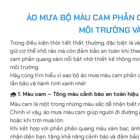
ÁO MƯA BỘ MÀU CAM PHẢN 
MÔI TRƯỜNG V
Trong điều kiện thời tiết thất thường, đặc biệt là 
giữ cơ thể khô ráo mà còn đảm bảo an toàn khi tham
cam phản quang xám nổi bật nhờ thiết kế thông minh
môi trường.
Hãy cùng tìm hiểu vì sao bộ áo mưa màu cam phản qu
lẫn bảo vệ hành tinh xanh nhé!
🌧️ 1. Màu cam – Tông màu cảnh báo an toàn hiệ
Màu cam là một trong những màu sắc dễ nhận biết n
Chính vì vậy, áo mưa màu cam giúp người đi đường 
hoặc khi trời mưa lớn.
Khi kết hợp với phần phản quang màu xám bạc, ánh
nhận diện bạn, tăng khả năng cảnh báo và đảm bảo a