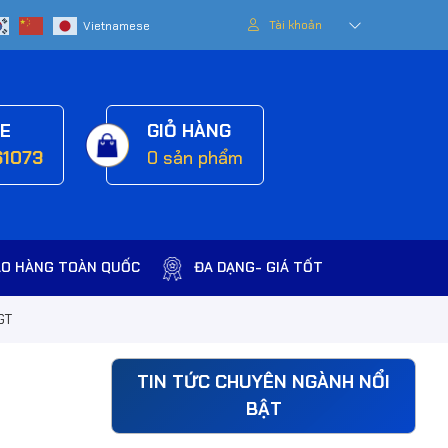
Tài khoản
NE
GIỎ HÀNG
61073
0
sản phẩm
AO HÀNG TOÀN QUỐC
ĐA DẠNG- GIÁ TỐT
GT
TIN TỨC CHUYÊN NGÀNH NỔI
BẬT