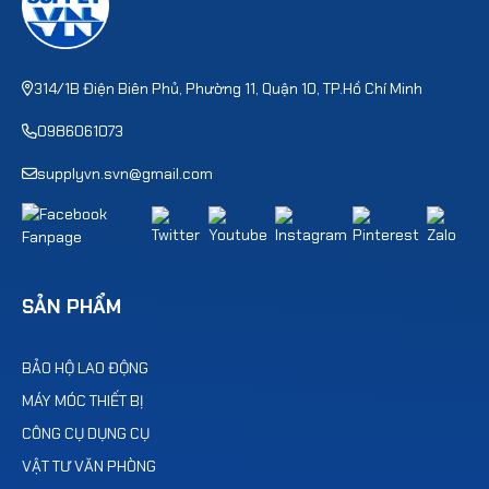
314/1B Điện Biên Phủ, Phường 11, Quận 10, TP.Hồ Chí Minh
0986061073
supplyvn.svn@gmail.com
SẢN PHẨM
BẢO HỘ LAO ĐỘNG
MÁY MÓC THIẾT BỊ
CÔNG CỤ DỤNG CỤ
VẬT TƯ VĂN PHÒNG