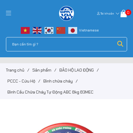
0
Tài khoản
Trang chủ
/
Sản phẩm
/
BẢO HỘ LAO ĐỘNG
/
PCCC - Cứu Hộ
/
Bình chữa cháy
/
Bình Cầu Chữa Cháy Tự Động ABC 8kg 83MEC