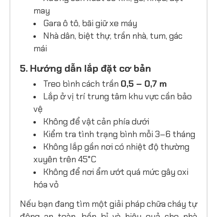
may
Gara ô tô, bãi giữ xe máy
Nhà dân, biệt thự, trần nhà, tum, gác
mái
5. Hướng dẫn lắp đặt cơ bản
Treo bình cách trần
0,5 – 0,7 m
Lắp ở vị trí trung tâm khu vực cần bảo
vệ
Không để vật cản phía dưới
Kiểm tra tình trạng bình mỗi 3–6 tháng
Không lắp gần nơi có nhiệt độ thường
xuyên trên 45°C
Không để nơi ẩm ướt quá mức gây oxi
hóa vỏ
Nếu bạn đang tìm một giải pháp chữa cháy tự
động an toàn, bền bỉ và hiệu quả cho nhà