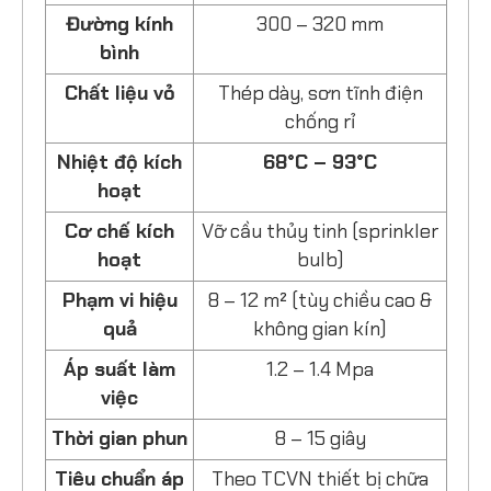
Đường kính
300 – 320 mm
bình
Chất liệu vỏ
Thép dày, sơn tĩnh điện
chống rỉ
Nhiệt độ kích
68°C – 93°C
hoạt
Cơ chế kích
Vỡ cầu thủy tinh (sprinkler
hoạt
bulb)
Phạm vi hiệu
8 – 12 m² (tùy chiều cao &
quả
không gian kín)
Áp suất làm
1.2 – 1.4 Mpa
việc
Thời gian phun
8 – 15 giây
Tiêu chuẩn áp
Theo TCVN thiết bị chữa