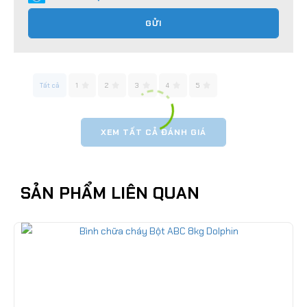
GỬI
Tất cả
1
2
3
4
5
XEM TẤT CẢ ĐÁNH GIÁ
SẢN PHẨM LIÊN QUAN