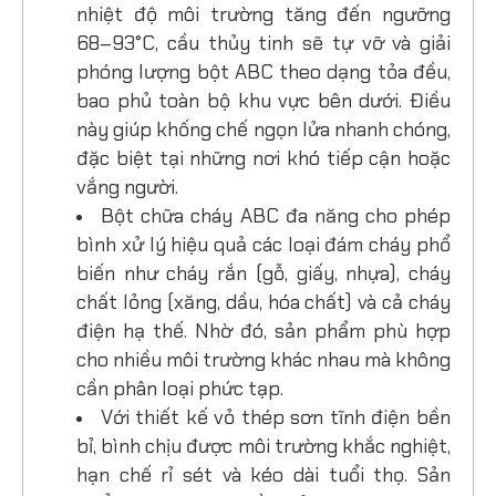
nhiệt độ môi trường tăng đến ngưỡng
68–93°C, cầu thủy tinh sẽ tự vỡ và giải
phóng lượng bột ABC theo dạng tỏa đều,
bao phủ toàn bộ khu vực bên dưới. Điều
này giúp khống chế ngọn lửa nhanh chóng,
đặc biệt tại những nơi khó tiếp cận hoặc
vắng người.
Bột chữa cháy ABC đa năng cho phép
bình xử lý hiệu quả các loại đám cháy phổ
biến như cháy rắn (gỗ, giấy, nhựa), cháy
chất lỏng (xăng, dầu, hóa chất) và cả cháy
điện hạ thế. Nhờ đó, sản phẩm phù hợp
cho nhiều môi trường khác nhau mà không
cần phân loại phức tạp.
Với thiết kế vỏ thép sơn tĩnh điện bền
bỉ, bình chịu được môi trường khắc nghiệt,
hạn chế rỉ sét và kéo dài tuổi thọ. Sản