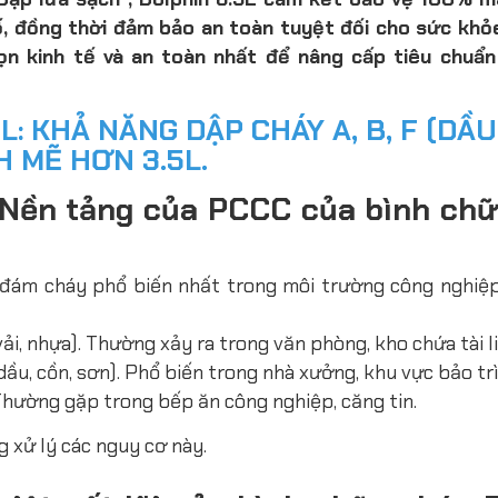
 cố, đồng thời đảm bảo an toàn tuyệt đối cho sức khỏ
họn kinh tế và an toàn nhất để nâng cấp tiêu chuẩ
: KHẢ NĂNG DẬP CHÁY A, B, F (DẦU
 MẼ HƠN 3.5L.
: Nền tảng của PCCC của bình ch
ại đám cháy phổ biến nhất trong môi trường công nghiệ
ải, nhựa). Thường xảy ra trong văn phòng, kho chứa tài li
ầu, cồn, sơn). Phổ biến trong nhà xưởng, khu vực bảo trì
hường gặp trong bếp ăn công nghiệp, căng tin.
 xử lý các nguy cơ này.