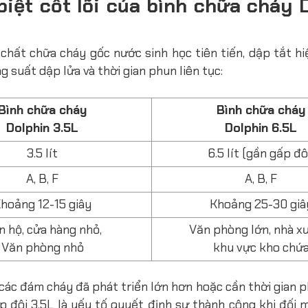
 biệt cốt lõi của bình chữa cháy 
 chất chữa cháy gốc nước sinh học tiên tiến, dập tắt h
g suất dập lửa
và
thời gian phun liên tục
:
Bình chữa cháy
Bình chữa cháy
Dolphin 3.5L
Dolphin 6.5L
3.5 lít
6.5 lít (gần gấp đô
A, B, F
A, B, F
hoảng 12-15 giây
Khoảng 25-30 giâ
n hộ, cửa hàng nhỏ,
Văn phòng lớn, nhà x
Văn phòng nhỏ
khu vực kho chứ
 các đám cháy đã phát triển lớn hơn hoặc cần thời gian 
p đôi 3.5L là yếu tố quyết định sự thành công khi đối 