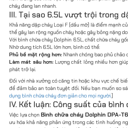
cháy đang lan nhanh.
III. Tại sao 6.5L vượt trội trong
Khả năng dập cháy Loại F (dầu mỡ) là điểm mạnh của
thể gây lan rộng nguồn cháy hoặc gây bỏng nặng do 
Với bình chữa cháy Dolphin
6.5L, chất chữa cháy g
Nhờ dung tích 6.5L lớn hơn, bình có thể:
Phủ bề mặt rộng hơn:
Nhanh chóng bao phủ chảo d
Làm mát sâu hơn:
Lượng chất lỏng nhiều hơn giú
phát trở lại.
Đối với nhà xưởng có căng tin hoặc khu vực chế biế
để đảm bảo an toàn tuyệt đối. Nếu bạn muốn so sá
dụng bình chữa cháy đơn giản cho mọi người.
]
IV. Kết luận: Công suất của bìn
Bình chữa cháy Dolphin DPA-T6
Việc lựa chọn
ưu hóa khả năng phản ứng trong các tình huống ngu