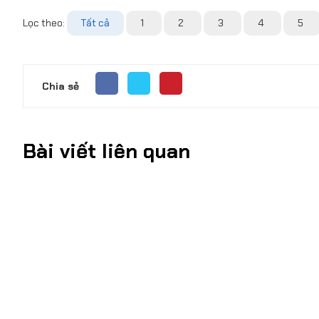
Lọc theo:
Tất cả
1
2
3
4
5
Chia sẻ
Bài viết liên quan