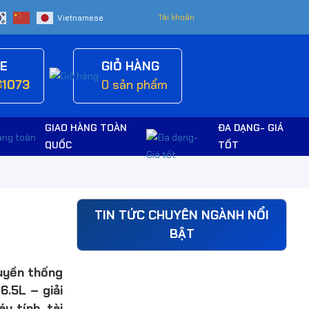
Tài khoản
NE
GIỎ HÀNG
61073
0
sản phẩm
GIAO HÀNG TOÀN
ĐA DẠNG- GIÁ
QUỐC
TỐT
TIN TỨC CHUYÊN NGÀNH NỔI
BẬT
ruyền thống
6.5L – giải
y tính, tài