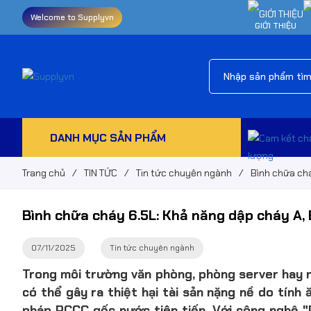
Welcome to Supplyvn
GIỚI THIỆU
DANH MỤC SẢN PHẨM
Trang chủ
/
TIN TỨC
/
Tin tức chuyên ngành
/
Bình chữa chá
Bình chữa cháy 6.5L: Khả năng dập cháy A, 
07/11/2025
Tin tức chuyên ngành
Trong môi trường văn phòng, phòng server hay n
có thể gây ra thiệt hại tài sản nặng nề do tính ă
pháp PCCC gốc nước tiên tiến. Với công nghệ "D