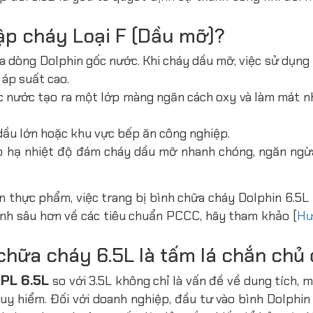
 dập cháy Loại F (Dầu mỡ)?
 dòng Dolphin gốc nước. Khi cháy dầu mỡ, việc sử dụng 
áp suất cao.
ốc nước tạo ra một lớp màng ngăn cách oxy và làm mát n
ầu lớn hoặc khu vực bếp ăn công nghiệp.
p hạ nhiệt độ đám cháy dầu mỡ nhanh chóng, ngăn ngừ
n thực phẩm, việc trang bị bình chữa cháy Dolphin
6.5L
nh sâu hơn về các tiêu chuẩn PCCC, hãy tham khảo [
Hư
h chữa cháy 6.5L là tấm lá chắn chủ
PL 6.5L
so với 3.5L không chỉ là vấn đề về dung tích, mà
y hiểm. Đối với doanh nghiệp, đầu tư vào bình Dolphin