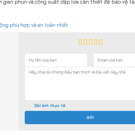
 gian phun và công suất dập lửa cần thiết để bảo vệ tà
ộng phù hợp và an toàn nhất
Gửi ảnh thực tế
GỬI