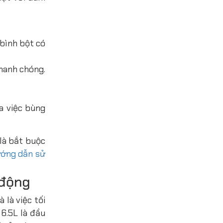
bình bột có
hanh chóng.
a việc bùng
 là bắt buộc
ớng dẫn sử
 động
 là việc tối
6.5L là đầu