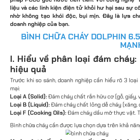
liệu và các linh kiện điện tử khỏi hư hại sau sự
nhờ không tạo khói độc, bụi mịn. Đây là lựa c
doanh nghiệp của bạn.
BÌNH CHỮA CHÁY DOLPHIN 6.5L
MẠNH
I. Hiểu về phân loại đám cháy
hiệu quả
Trước khi so sánh, doanh nghiệp cần hiểu rõ 3 lo
mại:
Loại A (Solid):
Đám cháy chất rắn hữu cơ (gỗ, giấy, v
Loại B (Liquid):
Đám cháy chất lỏng dễ cháy (xăng, d
Loại F (Cooking Oils):
Đám cháy dầu mỡ thực vật. T
Bình chữa cháy cần được lựa chọn dựa trên khả năng