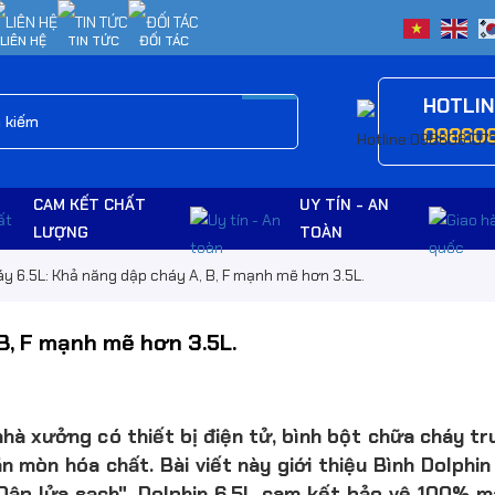
LIÊN HỆ
TIN TỨC
ĐỐI TÁC
HOTLI
09860
CAM KẾT CHẤT
UY TÍN - AN
LƯỢNG
TOÀN
y 6.5L: Khả năng dập cháy A, B, F mạnh mẽ hơn 3.5L.
B, F mạnh mẽ hơn 3.5L.
hà xưởng có thiết bị điện tử, bình bột chữa cháy t
n mòn hóa chất. Bài viết này giới thiệu Bình Dolphin 
ập lửa sạch", Dolphin 6.5L cam kết bảo vệ 100% má