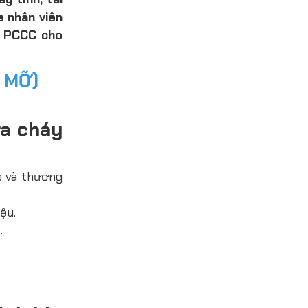
e nhân viên
n PCCC cho
 MỠ)
ữa cháy
p và thương
ệu.
.