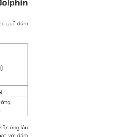
Dolphin
iệu quả đám
i)
y
ưởng,
a
phản ứng lâu
mặt với đám