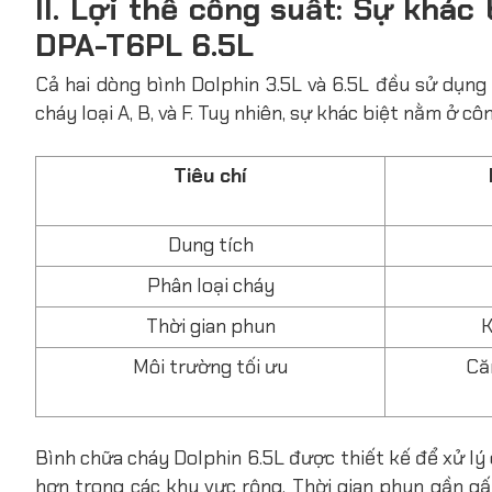
II. Lợi thế công suất: Sự khác
DPA-T6PL 6.5L
Cả hai dòng bình Dolphin 3.5L và 6.5L đều sử dụng
cháy loại A, B, và F. Tuy nhiên, sự khác biệt nằm ở
côn
Tiêu chí
Dung tích
Phân loại cháy
Thời gian phun
K
Môi trường tối ưu
Că
Bình chữa cháy Dolphin
6.5L được thiết kế để xử lý
hơn trong các khu vực rộng. Thời gian phun gần gấ