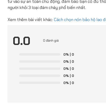
tư vào sự an toàn chủ động, đảm bảo bạn có đủ thời
người khỏi 3 loại đám cháy phổ biến nhất.
Xem thêm bài viết khác:
Cách chọn nón bảo hộ lao đ
0.0
0 đánh giá
0%
| 0
0%
| 0
0%
| 0
0%
| 0
0%
| 0