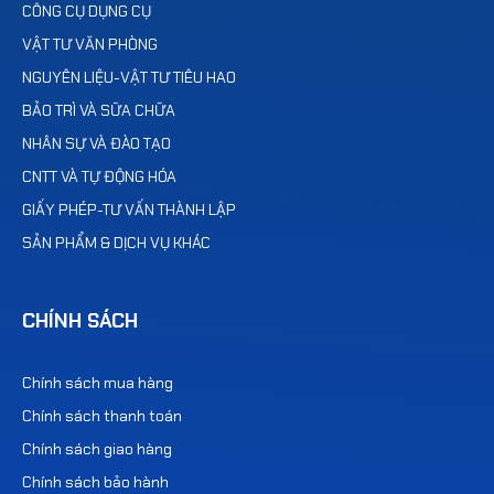
CÔNG CỤ DỤNG CỤ
VẬT TƯ VĂN PHÒNG
NGUYÊN LIỆU-VẬT TƯ TIÊU HAO
BẢO TRÌ VÀ SỮA CHỮA
NHÂN SỰ VÀ ĐÀO TẠO
CNTT VÀ TỰ ĐỘNG HÓA
GIẤY PHÉP-TƯ VẤN THÀNH LẬP
SẢN PHẨM & DỊCH VỤ KHÁC
CHÍNH SÁCH
Chính sách mua hàng
Chính sách thanh toán
Chính sách giao hàng
Chính sách bảo hành