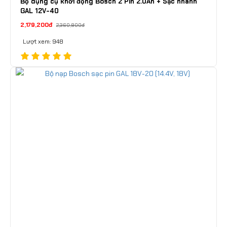
Bộ dụng cụ khởi động Bosch 2 Pin 2.0Ah + Sạc nhanh
GAL 12V-40
2,179,200đ
2,360,800đ
Lượt xem: 948