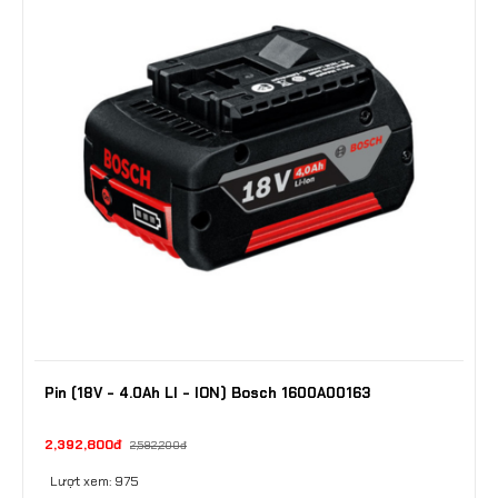
Pin (18V - 4.0Ah LI - ION) Bosch 1600A00163
2,392,800đ
2,592,200đ
Lượt xem: 975