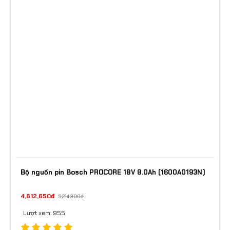
Bộ nguồn pin Bosch PROCORE 18V 8.0Ah (1600A0193N)
4,612,650đ
5,214,300đ
Lượt xem: 955