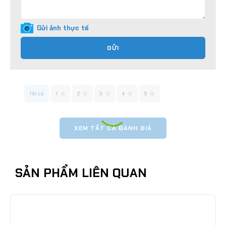
Gửi ảnh thực tế
GỬI
Tất cả
1
2
3
4
5
XEM TẤT CẢ ĐÁNH GIÁ
SẢN PHẨM LIÊN QUAN