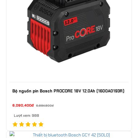
Bộ nguồn pin Bosch PROCORE 18V 12.0Ah (1600A0193R)
6,090,400đ
6,884,800đ
Lượt xem: 988