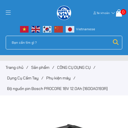
0
Tài khoản
Trang chủ
/
Sản phẩm
/
CÔNG CỤ DỤNG CỤ
/
Dụng Cụ Cầm Tay
/
Phụ kiện máy
/
Bộ nguồn pin Bosch PROCORE 18V 12.0Ah (1600A0193R)