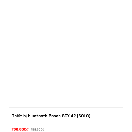
Thiết bị bluetooth Bosch GCY 42 (SOLO)
736,800đ
798,200đ