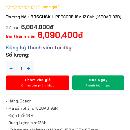
( 0 đánh giá )
Thương hiệu:
BOSCH
SKU:
PROCORE 18V 12.0Ah (1600A0193R)
6,884,800đ
Giá bán:
6,090,400đ
Giá thành viên:
Đăng ký thành viên tại đây
Số lượng:
Thêm vào giỏ
Mua Ngay
và mua sản phẩm khác
Thanh toán ngay
- Hãng: Bosch
- Mã sản phẩm: 1600A0193R
- Điện thế: 18 V
- Dung lượng pin: 12Ah
- Kích thước pin (rộng/dài/cao): 100 x 120 x 80 mm