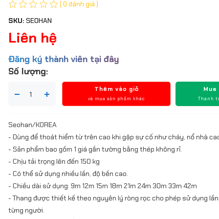
( 0 đánh giá )
SKU:
SEOHAN
Liên hệ
Đăng ký thành viên tại đây
Số lượng:
Thêm vào giỏ
Mua
và mua sản phẩm khác
Thanh t
Seohan/KOREA
- Dùng để thoát hiểm từ trên cao khi gặp sự cố như cháy, nổ nhà ca
- Sản phẩm bao gồm 1 giá gắn tường bằng thép không rỉ.
- Chịu tải trọng lên đến 150 kg
- Có thể sử dụng nhiều lần, độ bền cao.
- Chiều dài sử dụng: 9m 12m 15m 18m 21m 24m 30m 33m 42m
- Thang được thiết kế theo nguyên lý ròng rọc cho phép sử dụng lần
từng người.