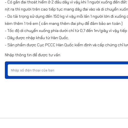
- Có gắn đai thoát hiểm ở 2 đầu dây vì vậy khi 1 người xuống đến đất
nịt ra thì người trên cao tiếp tục mang dây đai vào và di chuyển xuốn
- Do tải trọng sử dụng đến 150 kg vì vậy mỗi lần 1 người lớn đi xuốn
kèm thêm 1 trẻ em ( cần mang thêm đai phụ để đảm bảo an toàn )
- Tốc độ di chuyển xuống phía dưới chỉ từ 0,7 đến 1m/giây vì vậy tiếp
- Dây được nhập khẩu từ Hàn Quốc,
- Sản phẩm được Cục PCCC Hàn Quốc kiểm định và cấp chứng chỉ lư
Nhập thông tin để được tư vấn