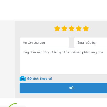
Gửi ảnh thực tế
GỬI