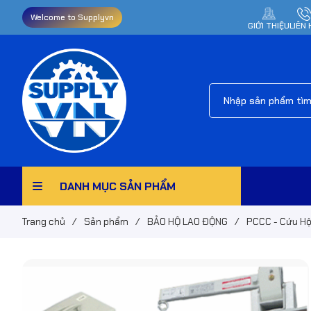
Welcome to Supplyvn
GIỚI THIỆU
LIÊN 
DANH MỤC SẢN PHẨM
Trang chủ
/
Sản phẩm
/
BẢO HỘ LAO ĐỘNG
/
PCCC - Cứu H