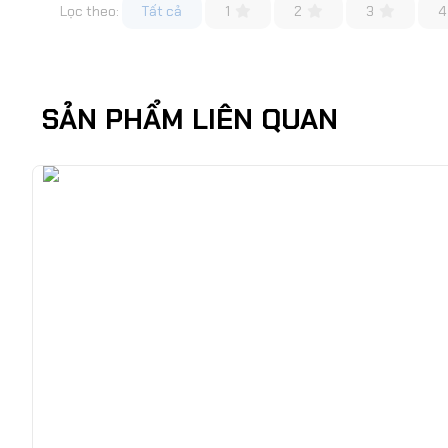
Lọc theo:
Tất cả
1
2
3
4
SẢN PHẨM LIÊN QUAN