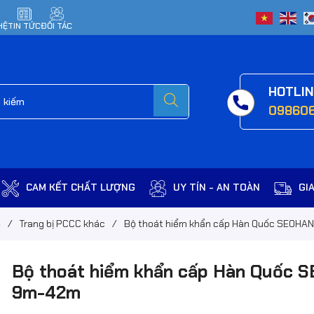
HỆ
TIN TỨC
ĐỐI TÁC
HOTLI
09860
CAM KẾT CHẤT LƯỢNG
UY TÍN - AN TOÀN
GI
ộ
/
Trang bị PCCC khác
/
Bộ thoát hiểm khẩn cấp Hàn Quốc SEOHA
Bộ thoát hiểm khẩn cấp Hàn Quốc 
9m-42m