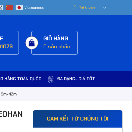
Tài khoản
NE
GIỎ HÀNG
61073
0
sản phẩm
AO HÀNG TOÀN QUỐC
ĐA DẠNG- GIÁ TỐT
N 9m-42m
SEOHAN
CAM KẾT TỪ CHÚNG TÔI