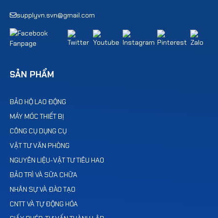
supplyvn.svn@gmail.com
SẢN PHẨM
BẢO HỘ LAO ĐỘNG
MÁY MÓC THIẾT BỊ
CÔNG CỤ DỤNG CỤ
VẬT TƯ VĂN PHÒNG
NGUYÊN LIỆU-VẬT TƯ TIÊU HAO
BẢO TRÌ VÀ SỮA CHỮA
NHÂN SỰ VÀ ĐÀO TẠO
CNTT VÀ TỰ ĐỘNG HÓA