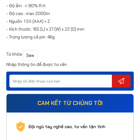
- Độ ẩm : < 80% R.H.
- Độ cao : max 2000m
- Nguồn: 1.5V (AAA) × 2
- Kích thước: 165 (L) x 27 (W) x 22 (D) mm
- Trọng lượng cả pin: 46g
Từ khóa:
Sew
Nhập thông tin để được tư vấn
CAM KẾT TỪ CHÚNG TÔI
Đội ngũ tay nghề cao, tư vấn tận tình