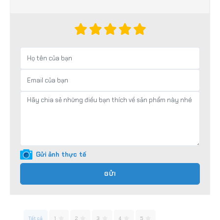
Gửi ảnh thực tế
GỬI
Tất cả
1
2
3
4
5