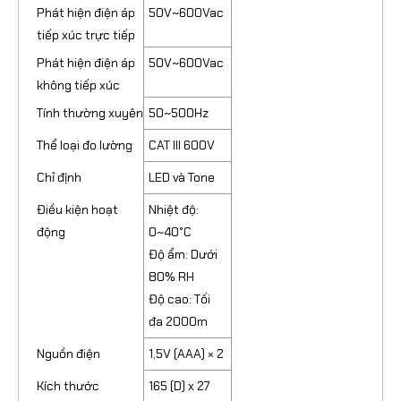
Phát hiện điện áp
50V~600Vac
tiếp xúc trực tiếp
Phát hiện điện áp
50V~600Vac
không tiếp xúc
Tính thường xuyên
50~500Hz
Thể loại đo lường
CAT III 600V
Chỉ định
LED và Tone
Điều kiện hoạt
Nhiệt độ:
động
0~40°C
Độ ẩm: Dưới
80% RH
Độ cao: Tối
đa 2000m
Nguồn điện
1,5V (AAA) × 2
Kích thước
165 (D) x 27