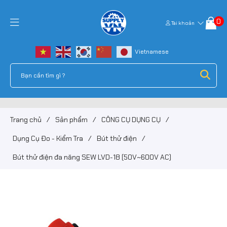
0
Tài khoản
Trang chủ
/
Sản phẩm
/
CÔNG CỤ DỤNG CỤ
/
Dụng Cụ Đo - Kiểm Tra
/
Bút thử điện
/
Bút thử điện đa năng SEW LVD-18 (50V~600V AC)