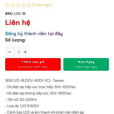
( 0 đánh giá )
SKU:
LVD-18
Liên hệ
Đăng ký thành viên tại đây
Số lượng:
Thêm vào giỏ
Mua Ngay
và mua sản phẩm khác
Thanh toán ngay
SEW LVD-18 (50V~600V AC) - Taiwan
- Dò điện áp tiếp xúc trực tiếp: 50V~600Vac
- Dò điện áp không tiếp xúc: 50V~600Vac
- Tần số: 50~500Hz
- Loại đo: CAT III 600V
- Cảnh báo LED và âm thanh khi phát hiện điện áp