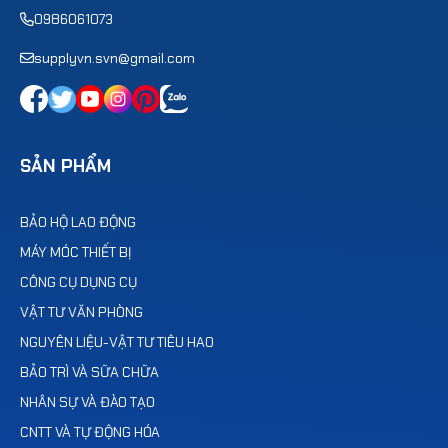
0986061073
supplyvn.svn@gmail.com
SẢN PHẨM
BẢO HỘ LAO ĐỘNG
MÁY MÓC THIẾT BỊ
CÔNG CỤ DỤNG CỤ
VẬT TƯ VĂN PHÒNG
NGUYÊN LIỆU-VẬT TƯ TIÊU HAO
BẢO TRÌ VÀ SỮA CHỮA
NHÂN SỰ VÀ ĐÀO TẠO
CNTT VÀ TỰ ĐỘNG HÓA