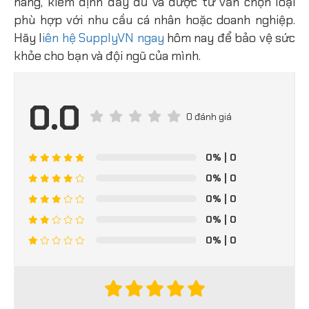
hãng, kiểm định đầy đủ và được tư vấn chọn loại
phù hợp với nhu cầu cá nhân hoặc doanh nghiệp.
Hãy l
iên hệ SupplyVN ngay
hôm nay để bảo vệ sức
khỏe cho bạn và đội ngũ của mình.
0.0
0 đánh giá
0%
| 0
0%
| 0
0%
| 0
0%
| 0
0%
| 0