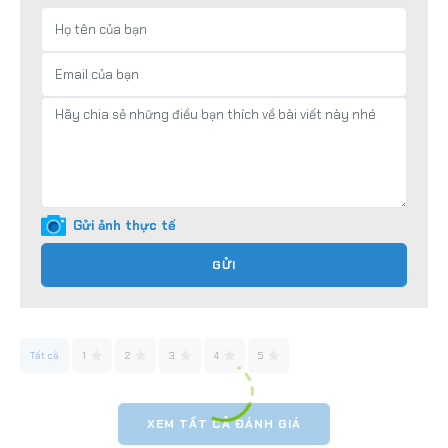
Gửi ảnh thực tế
GỬI
Tất cả
1
2
3
4
5
XEM TẤT CẢ ĐÁNH GIÁ