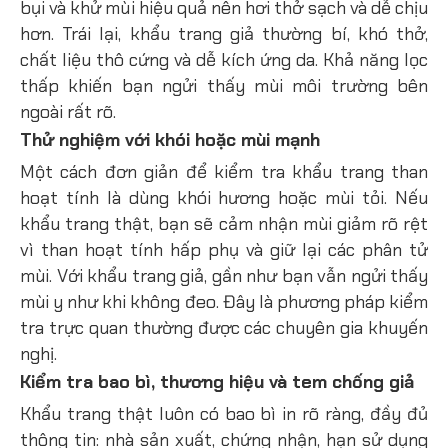
bụi và khử mùi hiệu quả nên hơi thở sạch và dễ chịu
hơn. Trái lại, khẩu trang giả thường bí, khó thở,
chất liệu thô cứng và dễ kích ứng da. Khả năng lọc
thấp khiến bạn ngửi thấy mùi môi trường bên
ngoài rất rõ.
Thử nghiệm với khói hoặc mùi mạnh
Một cách đơn giản để kiểm tra khẩu trang than
hoạt tính là dùng khói hương hoặc mùi tỏi. Nếu
khẩu trang thật, bạn sẽ cảm nhận mùi giảm rõ rệt
vì than hoạt tính hấp phụ và giữ lại các phân tử
mùi. Với khẩu trang giả, gần như bạn vẫn ngửi thấy
mùi y như khi không đeo. Đây là phương pháp kiểm
tra trực quan thường được các chuyên gia khuyến
nghị.
Kiểm tra bao bì, thương hiệu và tem chống giả
Khẩu trang thật luôn có bao bì in rõ ràng, đầy đủ
thông tin: nhà sản xuất, chứng nhận, hạn sử dụng