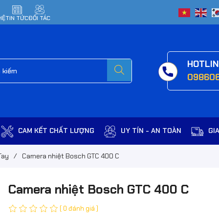
HỆ
TIN TỨC
ĐỐI TÁC
HOTLI
09860
CAM KẾT CHẤT LƯỢNG
UY TÍN - AN TOÀN
GI
Tay
/
Camera nhiệt Bosch GTC 400 C
Camera nhiệt Bosch GTC 400 C
( 0 đánh giá )