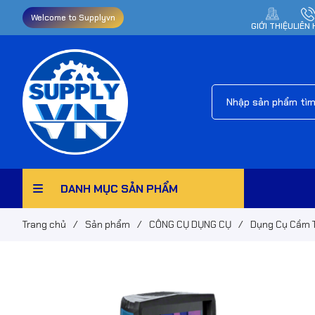
Welcome to Supplyvn
GIỚI THIỆU
LIÊN 
DANH MỤC SẢN PHẨM
Trang chủ
/
Sản phẩm
/
CÔNG CỤ DỤNG CỤ
/
Dụng Cụ Cầm 