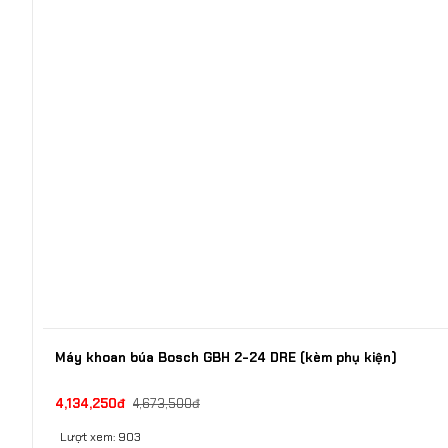
Máy khoan búa Bosch GBH 2-24 DRE (kèm phụ kiện)
4,134,250đ
4,673,500đ
Lượt xem: 903