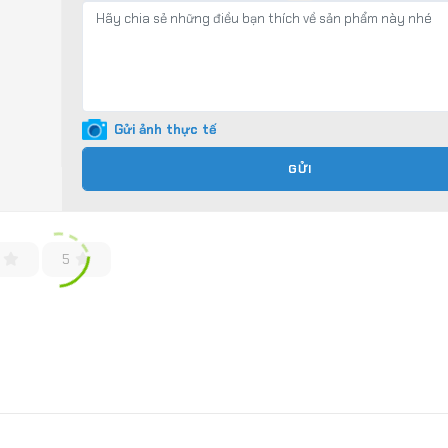
Gửi ảnh thực tế
GỬI
5