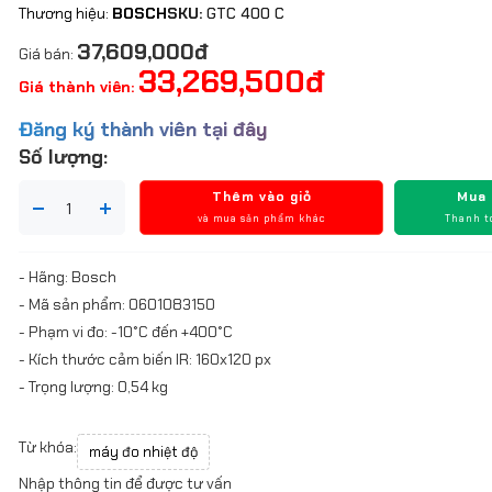
Thương hiệu:
BOSCH
SKU:
GTC 400 C
37,609,000đ
Giá bán:
33,269,500đ
Giá thành viên:
Đăng ký thành viên tại đây
Số lượng:
Thêm vào giỏ
Mua
và mua sản phẩm khác
Thanh t
- Hãng: Bosch
- Mã sản phẩm: 0601083150
- Phạm vi đo: -10°C đến +400°C
- Kích thước cảm biến IR: 160x120 px
- Trọng lượng: 0,54 kg
Từ khóa:
máy đo nhiệt độ
Nhập thông tin để được tư vấn