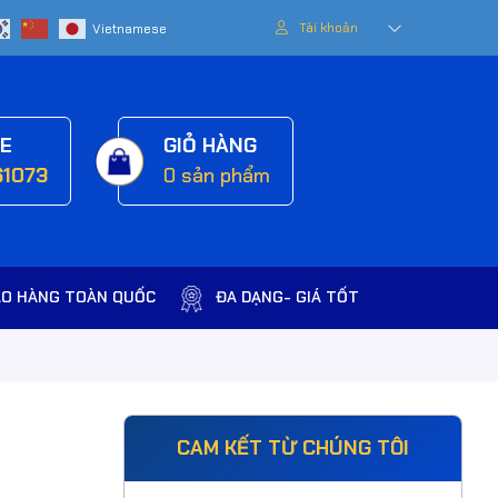
Tài khoản
NE
GIỎ HÀNG
61073
0
sản phẩm
AO HÀNG TOÀN QUỐC
ĐA DẠNG- GIÁ TỐT
CAM KẾT TỪ CHÚNG TÔI