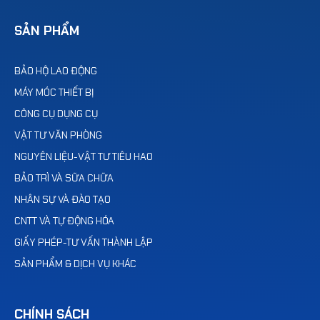
SẢN PHẨM
BẢO HỘ LAO ĐỘNG
MÁY MÓC THIẾT BỊ
CÔNG CỤ DỤNG CỤ
VẬT TƯ VĂN PHÒNG
NGUYÊN LIỆU-VẬT TƯ TIÊU HAO
BẢO TRÌ VÀ SỮA CHỮA
NHÂN SỰ VÀ ĐÀO TẠO
CNTT VÀ TỰ ĐỘNG HÓA
GIẤY PHÉP-TƯ VẤN THÀNH LẬP
SẢN PHẨM & DỊCH VỤ KHÁC