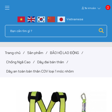
0
Tài khoản
Trang chủ
/
Sản phẩm
/
BẢO HỘ LAO ĐỘNG
/
Chống Ngã Cao
/
Dây đai bán thân
/
Dây an toàn bán thân COV loại 1 móc nhôm