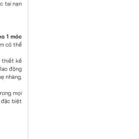
c tai nạn
eo 1 móc
ẩm có thể
 thiết kế
 lao động
hẹ nhàng,
trong mọi
 đặc biệt