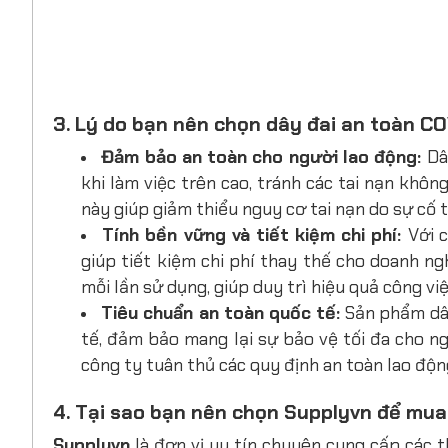
3. Lý do bạn nên chọn dây đai an toàn CO
Đảm bảo an toàn cho người lao động:
Dâ
khi làm việc trên cao, tránh các tai nạn khô
này giúp giảm thiểu nguy cơ tai nạn do sự cố 
Tính bền vững và tiết kiệm chi phí:
Với 
giúp tiết kiệm chi phí thay thế cho doanh ng
mỗi lần sử dụng, giúp duy trì hiệu quả công việc
Tiêu chuẩn an toàn quốc tế:
Sản phẩm dây
tế, đảm bảo mang lại sự bảo vệ tối đa cho n
công ty tuân thủ các quy định an toàn lao độn
4. Tại sao bạn nên chọn Supplyvn để mua c
Supplyvn
là đơn vị uy tín chuyên cung cấp các t