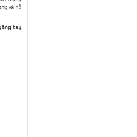
óng và hỗ
găng tay