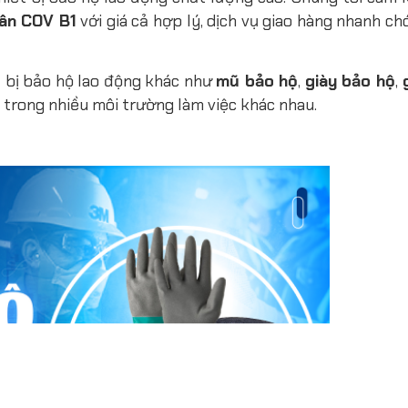
hân COV B1
với giá cả hợp lý, dịch vụ giao hàng nhanh ch
ết bị bảo hộ lao động khác như
mũ bảo hộ
,
giày bảo hộ
,
 trong nhiều môi trường làm việc khác nhau.