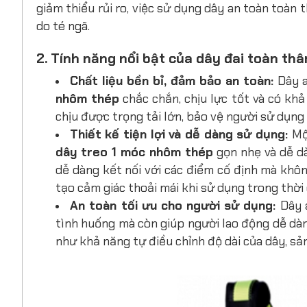
giảm thiểu rủi ro, việc sử dụng dây an toàn toàn t
do té ngã.
2. Tính năng nổi bật của dây đai toàn th
Chất liệu bền bỉ, đảm bảo an toàn:
Dây a
nhôm thép
chắc chắn, chịu lực tốt và có kh
chịu được trọng tải lớn, bảo vệ người sử dụng 
Thiết kế tiện lợi và dễ dàng sử dụng:
Mộ
dây treo 1 móc nhôm thép
gọn nhẹ và dễ d
dễ dàng kết nối với các điểm cố định mà khô
tạo cảm giác thoải mái khi sử dụng trong thời g
An toàn tối ưu cho người sử dụng:
Dây 
tình huống mà còn giúp người lao động dễ dàn
như khả năng tự điều chỉnh độ dài của dây, sản