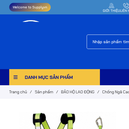
Welcome to Supplyvn
GIỚI THIỆU
LIÊN 
DANH MỤC SẢN PHẨM
Trang chủ
/
Sản phẩm
/
BẢO HỘ LAO ĐỘNG
/
Chống Ngã Ca