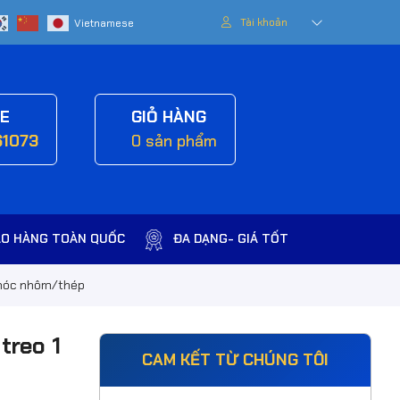
Tài khoản
NE
GIỎ HÀNG
61073
0
sản phẩm
AO HÀNG TOÀN QUỐC
ĐA DẠNG- GIÁ TỐT
1 móc nhôm/thép
treo 1
CAM KẾT TỪ CHÚNG TÔI