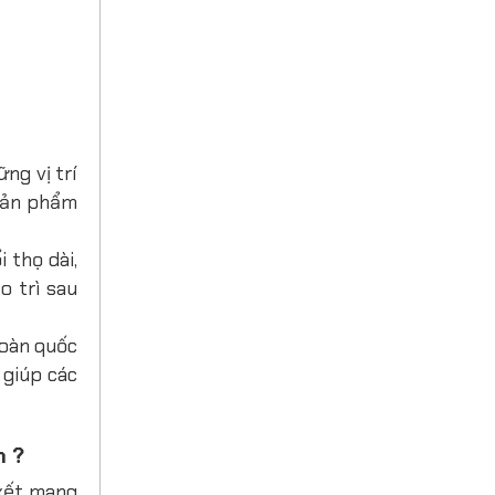
ng vị trí
 sản phẩm
 thọ dài,
o trì sau
toàn quốc
 giúp các
n ?
 kết mang