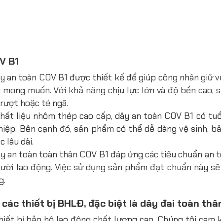
V B1
y an toàn COV B1 được thiết kế để giúp công nhân giữ vữ
ng mong muốn. Với khả năng chịu lực lớn và độ bền cao,
trượt hoặc té ngã.
chất liệu nhôm thép cao cấp, dây an toàn COV B1 có tuổi
hiệp. Bên cạnh đó, sản phẩm có thể dễ dàng vệ sinh, bả
 lâu dài.
 an toàn toàn thân COV B1 đáp ứng các tiêu chuẩn an 
gười lao động. Việc sử dụng sản phẩm đạt chuẩn này sẽ
g.
ác thiết bị BHLĐ, đặc biệt là dây đai toàn thâ
hiết bị bảo hộ lao động chất lượng cao. Chúng tôi cam