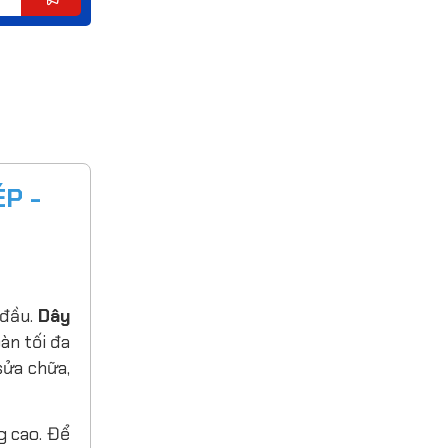
P -
 đầu.
Dây
àn tối đa
sửa chữa,
g cao. Để