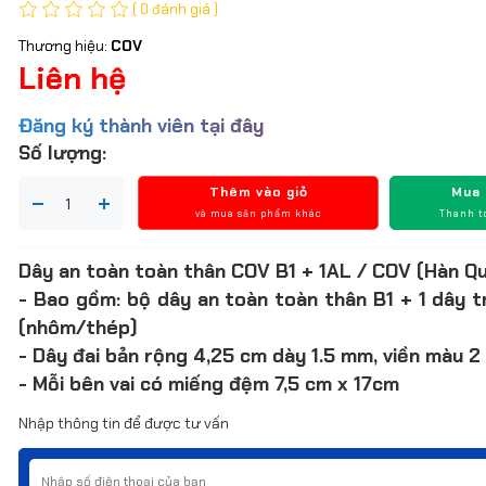
( 0 đánh giá )
Thương hiệu:
COV
Liên hệ
Đăng ký thành viên tại đây
Số lượng:
Thêm vào giỏ
Mua
và mua sản phẩm khác
Thanh t
Dây an toàn toàn thân COV B1 + 1AL / COV (Hàn Qu
- Bao gồm: bộ dây an toàn toàn thân B1 + 1 dây 
(nhôm/thép)
- Dây đai bản rộng 4,25 cm dày 1.5 mm, viền màu 2
- Mỗi bên vai có miếng đệm 7,5 cm x 17cm
Nhập thông tin để được tư vấn