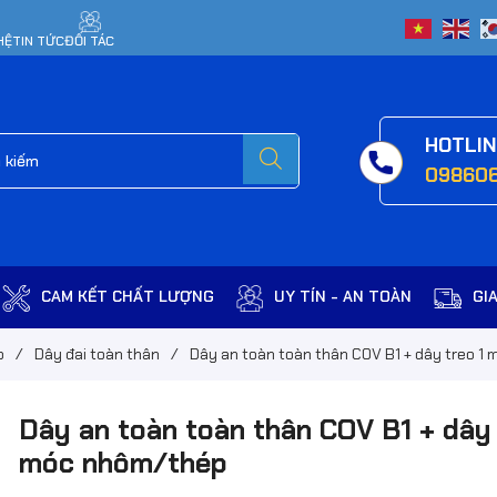
HỆ
TIN TỨC
ĐỐI TÁC
HOTLI
09860
CAM KẾT CHẤT LƯỢNG
UY TÍN - AN TOÀN
GI
o
/
Dây đai toàn thân
/
Dây an toàn toàn thân COV B1 + dây treo 
Dây an toàn toàn thân COV B1 + dây 
móc nhôm/thép