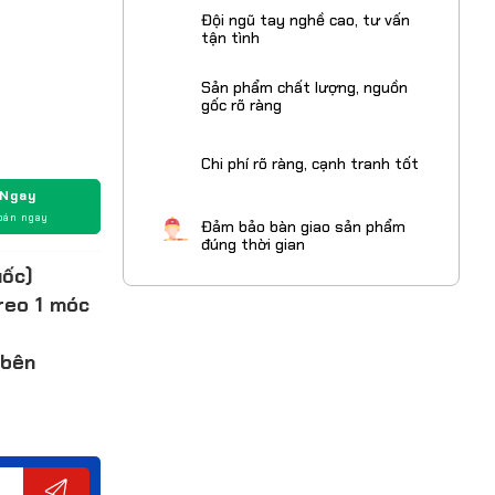
Đội ngũ tay nghề cao, tư vấn
tận tình
Sản phẩm chất lượng, nguồn
gốc rõ ràng
Chi phí rõ ràng, cạnh tranh tốt
 Ngay
oán ngay
Đảm bảo bàn giao sản phẩm
ốc)
đúng thời gian
treo 1 móc
 bên