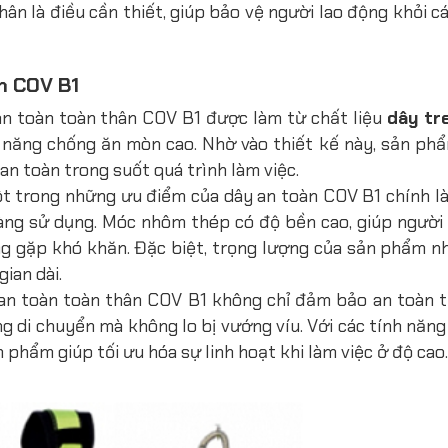
hân là điều cần thiết, giúp bảo vệ người lao động khỏi cá
ân COV B1
n toàn toàn thân COV B1 được làm từ chất liệu
dây tr
ả năng chống ăn mòn cao. Nhờ vào thiết kế này, sản ph
an toàn trong suốt quá trình làm việc.
t trong những ưu điểm của dây an toàn COV B1 chính là
àng sử dụng. Móc nhôm thép có độ bền cao, giúp người
ng gặp khó khăn. Đặc biệt, trọng lượng của sản phẩm n
ian dài.
an toàn toàn thân COV B1 không chỉ đảm bảo an toàn 
g di chuyển mà không lo bị vướng víu. Với các tính năng
 phẩm giúp tối ưu hóa sự linh hoạt khi làm việc ở độ cao.