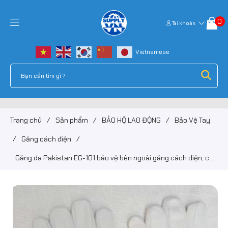
0
Tài khoản
Trang chủ
/
Sản phẩm
/
BẢO HỘ LAO ĐỘNG
/
Bảo Vệ Tay
/
Găng cách điện
/
Găng da Pakistan EG-101 bảo vệ bên ngoài găng cách điện, có
khóa