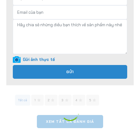
Gửi ảnh thực tế
GỬI
Tất cả
1
2
3
4
5
XEM TẤT CẢ ĐÁNH GIÁ