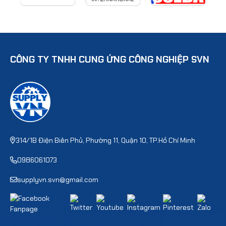
CÔNG TY TNHH CUNG ỨNG CÔNG NGHIỆP SVN
314/1B Điện Biên Phủ, Phường 11, Quận 10, TP.Hồ Chí Minh
0986061073
supplyvn.svn@gmail.com