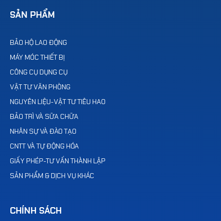
SẢN PHẨM
BẢO HỘ LAO ĐỘNG
MÁY MÓC THIẾT BỊ
CÔNG CỤ DỤNG CỤ
VẬT TƯ VĂN PHÒNG
NGUYÊN LIỆU-VẬT TƯ TIÊU HAO
BẢO TRÌ VÀ SỮA CHỮA
NHÂN SỰ VÀ ĐÀO TẠO
CNTT VÀ TỰ ĐỘNG HÓA
GIẤY PHÉP-TƯ VẤN THÀNH LẬP
SẢN PHẨM & DỊCH VỤ KHÁC
CHÍNH SÁCH