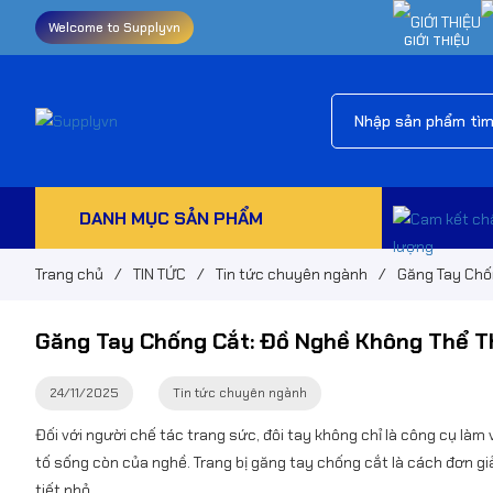
Welcome to Supplyvn
GIỚI THIỆU
DANH MỤC SẢN PHẨM
Trang chủ
/
TIN TỨC
/
Tin tức chuyên ngành
/
Găng Tay Chố
Găng Tay Chống Cắt: Đồ Nghề Không Thể T
24/11/2025
Tin tức chuyên ngành
Đối với người chế tác trang sức, đôi tay không chỉ là công cụ làm 
tố sống còn của nghề. Trang bị găng tay chống cắt là cách đơn giản
tiết nhỏ.