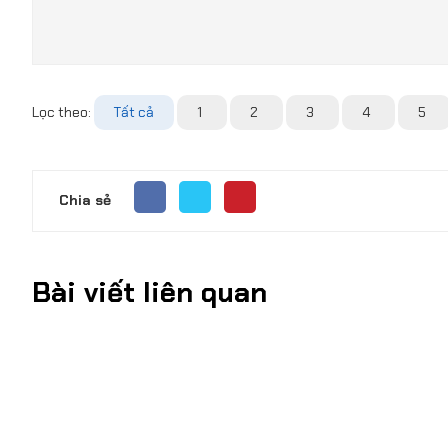
Lọc theo:
Tất cả
1
2
3
4
5
Chia sẻ
Bài viết liên quan