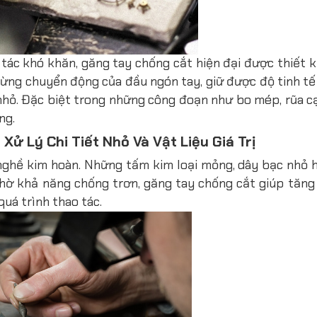
tác khó khăn, găng tay chống cắt hiện đại được thiết 
từng chuyển động của đầu ngón tay, giữ được độ tinh tế
 nhỏ. Đặc biệt trong những công đoạn như bo mép, rũa c
ng.
Xử Lý Chi Tiết Nhỏ Và Vật Liệu Giá Trị
g nghề kim hoàn. Những tấm kim loại mỏng, dây bạc nhỏ 
Nhờ khả năng chống trơn, găng tay chống cắt giúp tăng
uá trình thao tác.