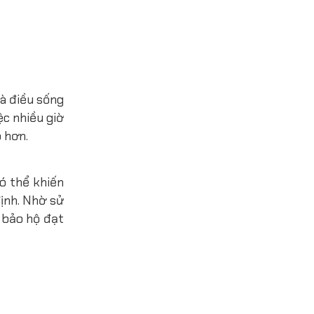
là điều sống
ệc nhiều giờ
o hơn.
ó thể khiến
định. Nhờ sử
 bảo hộ đạt