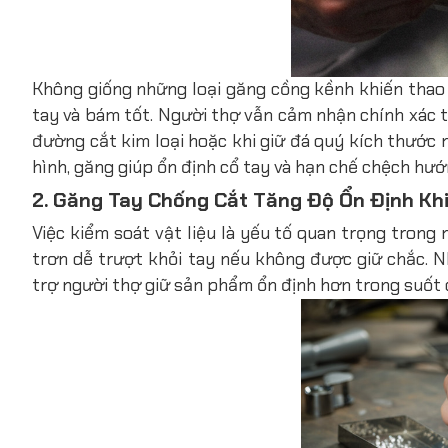
Không giống những loại găng cồng kềnh khiến thao 
tay và bám tốt. Người thợ vẫn cảm nhận chính xác 
đường cắt kim loại hoặc khi giữ đá quý kích thước
hình, găng giúp ổn định cổ tay và hạn chế chệch hướ
2. Găng Tay Chống Cắt Tăng Độ Ổn Định Khi 
Việc kiểm soát vật liệu là yếu tố quan trọng tron
trơn dễ trượt khỏi tay nếu không được giữ chắc. 
trợ người thợ giữ sản phẩm ổn định hơn trong suốt q