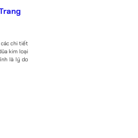
Trang
các chi tiết
dũa kim loại
nh là lý do