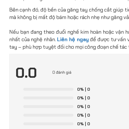
Bên cạnh đó, độ bền của găng tay chống cắt giúp tiế
mà không bị mất độ bám hoặc rách nhẹ như găng vả
Nếu bạn đang theo đuổi nghề kim hoàn hoặc vận hà
nhất của nghệ nhân.
Liên hệ ngay
để được tư vấn v
tay – phù hợp tuyệt đối cho mọi công đoạn chế tác 
0.0
0 đánh giá
0%
| 0
0%
| 0
0%
| 0
0%
| 0
0%
| 0