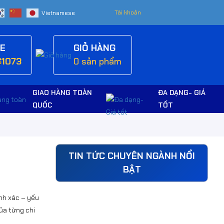
Tài khoản
NE
GIỎ HÀNG
61073
0
sản phẩm
GIAO HÀNG TOÀN
ĐA DẠNG- GIÁ
QUỐC
TỐT
TIN TỨC CHUYÊN NGÀNH NỔI
BẬT
ính xác – yếu
của từng chi