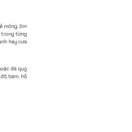
kế mỏng, ôm
 trong từng
ạnh hay cưa
hoặc đá quý
 độ bám, hỗ