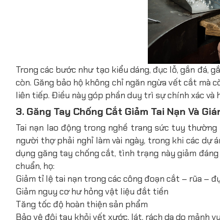
Trong các bước như tạo kiểu dáng, đục lỗ, gắn đá, gắ
còn. Găng bảo hộ không chỉ ngăn ngừa vết cắt mà cò
liên tiếp. Điều này góp phần duy trì sự chính xác và
3. Găng Tay Chống Cắt Giảm Tai Nạn Và Giá
Tai nạn lao động trong nghề trang sức tuy thường 
người thợ phải nghỉ làm vài ngày, trong khi các dự
dụng găng tay chống cắt, tình trạng này giảm đáng
chuẩn, họ:
Giảm tỉ lệ tai nạn trong các công đoạn cắt – rũa – đ
Giảm nguy cơ hư hỏng vật liệu đắt tiền
Tăng tốc độ hoàn thiện sản phẩm
Bảo vệ đôi tay khỏi vết xước, lát, rách da do mảnh vụ