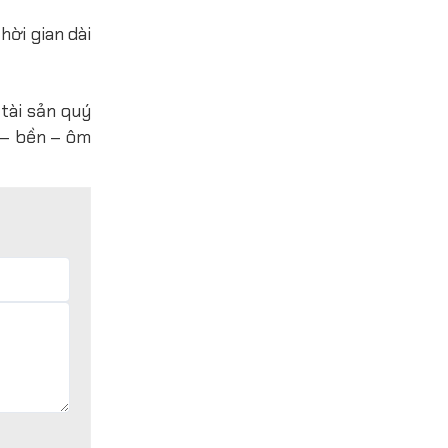
hời gian dài
tài sản quý
 – bền – ôm