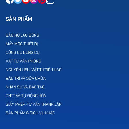
SẢN PHẨM
BẢO HỘ LAO ĐỘNG
MÁY MÓC THIẾT BỊ
CÔNG CỤ DỤNG CỤ
VẬT TƯ VĂN PHÒNG
NGUYÊN LIỆU-VẬT TƯ TIÊU HAO
BẢO TRÌ VÀ SỮA CHỮA
NHÂN SỰ VÀ ĐÀO TẠO
CNTT VÀ TỰ ĐỘNG HÓA
GIẤY PHÉP-TƯ VẤN THÀNH LẬP
SẢN PHẨM & DỊCH VỤ KHÁC