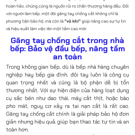
hoàn hảo, chúng cũng là nguồn rủi ro chấn thương hàng đầu. Đối
với người làm bếp, một đôi găng tay chống cắt không chỉ là
phương tiện bảo hộ, mà còn là
"vũ khí"
giúp nâng cao sự tự tin
và hiệu suất làm việc lên một tầm cao mới.
Găng tay chống cắt trong nhà
bếp: Bảo vệ đầu bếp, nâng tầm
an toàn
Trong không gian bếp, dù là bếp nhà hàng chuyên
nghiệp hay bếp gia đình, đôi tay luôn là công cụ
quan trọng nhất và cũng là bộ phận dễ bị tổn
thương nhất. Với sự hiện diện của hàng loạt dụng
cụ sắc bén như dao thái, máy cắt thịt, hoặc bào
pho mát, nguy cơ xảy ra tai nạn cắt là rất cao.
Găng tay chống cắt chính là giải pháp bảo hộ đơn
giản nhưng hiệu quả, giúp bạn thao tác tự tin và an
toàn hơn.