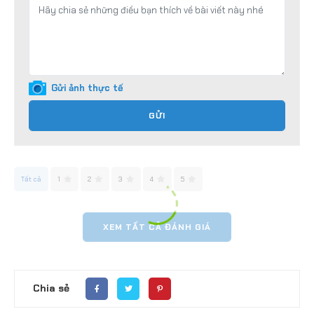
Gửi ảnh thực tế
GỬI
Tất cả
1
2
3
4
5
XEM TẤT CẢ ĐÁNH GIÁ
Chia sẻ