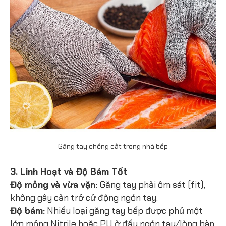
Găng tay chống cắt trong nhà bếp
3. Linh Hoạt và Độ Bám Tốt
Độ mỏng và vừa vặn:
Găng tay phải ôm sát (fit),
không gây cản trở cử động ngón tay.
Độ bám:
Nhiều loại găng tay bếp được phủ một
lớp mỏng Nitrile hoặc PU ở đầu ngón tay/lòng bàn