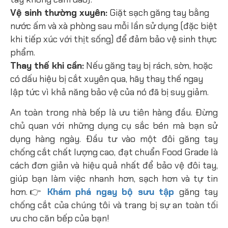
Vệ sinh thường xuyên:
Giặt sạch găng tay bằng
nước ấm và xà phòng sau mỗi lần sử dụng (đặc biệt
khi tiếp xúc với thịt sống) để đảm bảo vệ sinh thực
phẩm.
Thay thế khi cần:
Nếu găng tay bị rách, sờn, hoặc
có dấu hiệu bị cắt xuyên qua, hãy thay thế ngay
lập tức vì khả năng bảo vệ của nó đã bị suy giảm.
An toàn trong nhà bếp là ưu tiên hàng đầu. Đừng
chủ quan với những dụng cụ sắc bén mà bạn sử
dụng hàng ngày. Đầu tư vào một đôi găng tay
chống cắt chất lượng cao, đạt chuẩn Food Grade là
cách đơn giản và hiệu quả nhất để bảo vệ đôi tay,
giúp bạn làm việc nhanh hơn, sạch hơn và tự tin
hơn.
👉
Khám phá ngay bộ sưu tập
găng tay
chống cắt của chúng tôi và trang bị sự an toàn tối
ưu cho căn bếp của bạn!