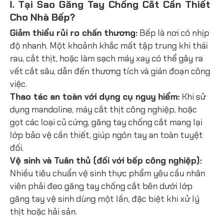
I. Tại Sao Găng Tay Chống Cắt Cần Thiết
Cho Nhà Bếp?
Giảm thiểu rủi ro chấn thương:
Bếp là nơi có nhịp
độ nhanh. Một khoảnh khắc mất tập trung khi thái
rau, cắt thịt, hoặc làm sạch máy xay có thể gây ra
vết cắt sâu, dẫn đến thương tích và gián đoạn công
việc.
Thao tác an toàn với dụng cụ nguy hiểm:
Khi sử
dụng mandoline, máy cắt thịt công nghiệp, hoặc
gọt các loại củ cứng, găng tay chống cắt mang lại
lớp bảo vệ cần thiết, giúp ngón tay an toàn tuyệt
đối.
Vệ sinh và Tuân thủ (đối với bếp công nghiệp):
Nhiều tiêu chuẩn vệ sinh thực phẩm yêu cầu nhân
viên phải đeo găng tay chống cắt bên dưới lớp
găng tay vệ sinh dùng một lần, đặc biệt khi xử lý
thịt hoặc hải sản.