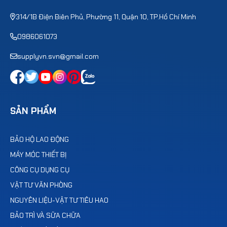
314/1B Điện Biên Phủ, Phường 11, Quận 10, TP.Hồ Chí Minh
0986061073
supplyvn.svn@gmail.com
SẢN PHẨM
BẢO HỘ LAO ĐỘNG
MÁY MÓC THIẾT BỊ
CÔNG CỤ DỤNG CỤ
VẬT TƯ VĂN PHÒNG
NGUYÊN LIỆU-VẬT TƯ TIÊU HAO
BẢO TRÌ VÀ SỮA CHỮA