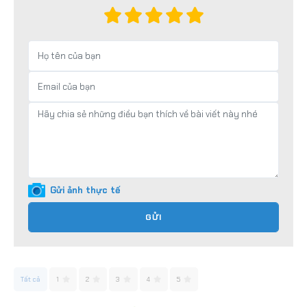
Gửi ảnh thực tế
GỬI
Tất cả
1
2
3
4
5