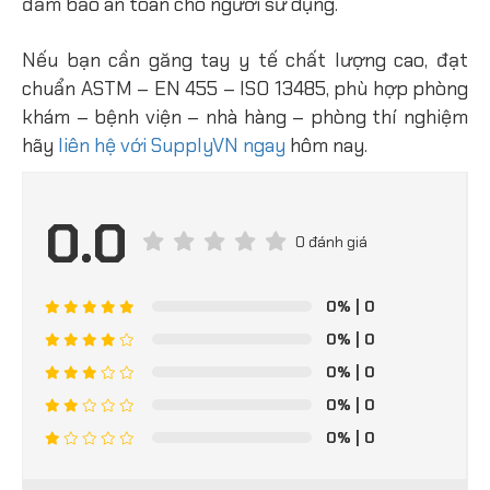
đảm bảo an toàn cho người sử dụng.
Nếu bạn cần găng tay y tế chất lượng cao, đạt
chuẩn ASTM – EN 455 – ISO 13485, phù hợp phòng
khám – bệnh viện – nhà hàng – phòng thí nghiệm
hãy
liên hệ với SupplyVN ngay
hôm nay.
0.0
0 đánh giá
0%
| 0
0%
| 0
0%
| 0
0%
| 0
0%
| 0