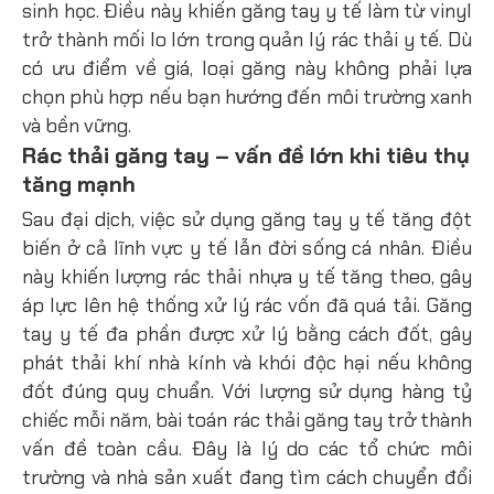
sinh học. Điều này khiến găng tay y tế làm từ vinyl
trở thành mối lo lớn trong quản lý rác thải y tế. Dù
có ưu điểm về giá, loại găng này không phải lựa
chọn phù hợp nếu bạn hướng đến môi trường xanh
và bền vững.
Rác thải găng tay – vấn đề lớn khi tiêu thụ
tăng mạnh
Sau đại dịch, việc sử dụng găng tay y tế tăng đột
biến ở cả lĩnh vực y tế lẫn đời sống cá nhân. Điều
này khiến lượng rác thải nhựa y tế tăng theo, gây
áp lực lên hệ thống xử lý rác vốn đã quá tải. Găng
tay y tế đa phần được xử lý bằng cách đốt, gây
phát thải khí nhà kính và khói độc hại nếu không
đốt đúng quy chuẩn. Với lượng sử dụng hàng tỷ
chiếc mỗi năm, bài toán rác thải găng tay trở thành
vấn đề toàn cầu. Đây là lý do các tổ chức môi
trường và nhà sản xuất đang tìm cách chuyển đổi