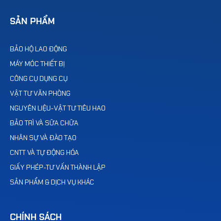
SẢN PHẨM
BẢO HỘ LAO ĐỘNG
MÁY MÓC THIẾT BỊ
CÔNG CỤ DỤNG CỤ
VẬT TƯ VĂN PHÒNG
NGUYÊN LIỆU-VẬT TƯ TIÊU HAO
BẢO TRÌ VÀ SỮA CHỮA
NHÂN SỰ VÀ ĐÀO TẠO
CNTT VÀ TỰ ĐỘNG HÓA
GIẤY PHÉP-TƯ VẤN THÀNH LẬP
SẢN PHẨM & DỊCH VỤ KHÁC
CHÍNH SÁCH