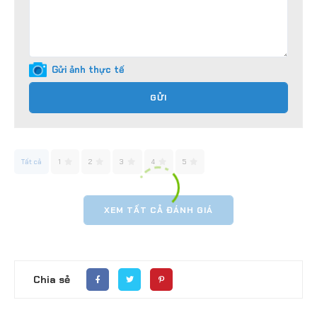
Gửi ảnh thực tế
GỬI
Tất cả
1
2
3
4
5
XEM TẤT CẢ ĐÁNH GIÁ
Chia sẻ