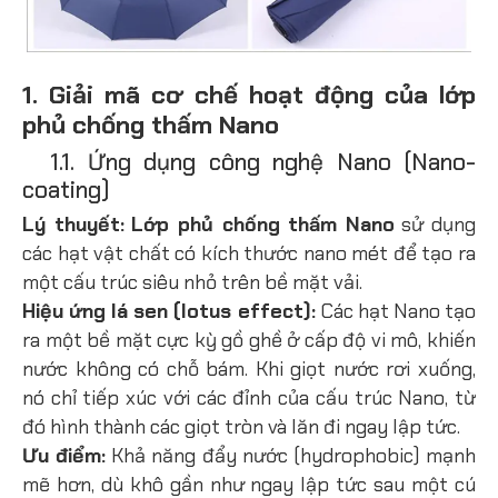
1. Giải mã cơ chế hoạt động của lớp
phủ chống thấm Nano
1.1. Ứng dụng công nghệ Nano (Nano-
coating)
Lý thuyết:
Lớp phủ chống thấm Nano
sử dụng
các hạt vật chất có kích thước nano mét để tạo ra
một cấu trúc siêu nhỏ trên bề mặt vải.
Hiệu ứng lá sen (lotus effect):
Các hạt Nano tạo
ra một bề mặt cực kỳ gồ ghề ở cấp độ vi mô, khiến
nước không có chỗ bám. Khi giọt nước rơi xuống,
nó chỉ tiếp xúc với các đỉnh của cấu trúc Nano, từ
đó hình thành các giọt tròn và lăn đi ngay lập tức.
Ưu điểm:
Khả năng đẩy nước (hydrophobic) mạnh
mẽ hơn, dù khô gần như ngay lập tức sau một cú