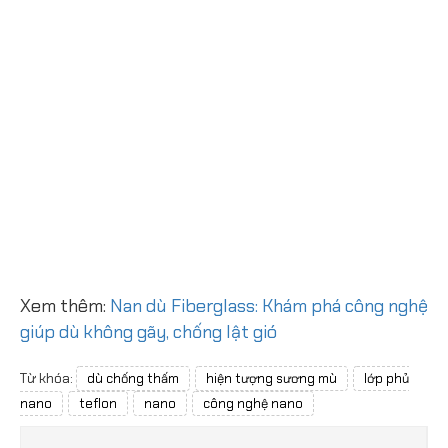
Xem thêm:
Nan dù Fiberglass: Khám phá công nghệ
giúp dù không gãy, chống lật gió
Từ khóa:
dù chống thấm
hiện tượng sương mù
lớp phủ
nano
teflon
nano
công nghệ nano