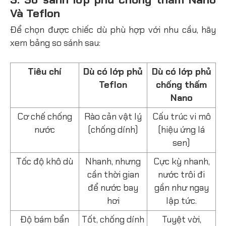
Và Teflon
Để chọn được chiếc dù phù hợp với nhu cầu, hãy
xem bảng so sánh sau:
Tiêu chí
Dù có lớp phủ
Dù có lớp phủ
Teflon
chống thấm
Nano
Cơ chế chống
Rào cản vật lý
Cấu trúc vi mô
nước
(chống dính)
(hiệu ứng lá
sen)
Tốc độ khô dù
Nhanh, nhưng
Cực kỳ nhanh,
cần thời gian
nước trôi đi
để nước bay
gần như ngay
hơi
lập tức.
Độ bám bẩn
Tốt, chống dính
Tuyệt vời,