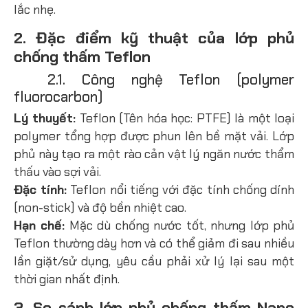
lắc nhẹ.
2. Đặc điểm kỹ thuật của lớp phủ
chống thấm Teflon
2.1. Công nghệ Teflon (polymer
fluorocarbon)
Lý thuyết:
Teflon (Tên hóa học: PTFE) là một loại
polymer tổng hợp được phun lên bề mặt vải. Lớp
phủ này tạo ra một rào cản vật lý ngăn nước thẩm
thấu vào sợi vải.
Đặc tính:
Teflon nổi tiếng với đặc tính chống dính
(non-stick) và độ bền nhiệt cao.
Hạn chế:
Mặc dù chống nước tốt, nhưng lớp phủ
Teflon thường dày hơn và có thể giảm đi sau nhiều
lần giặt/sử dụng, yêu cầu phải xử lý lại sau một
thời gian nhất định.
3. So sánh lớp phủ chống thấm Nano