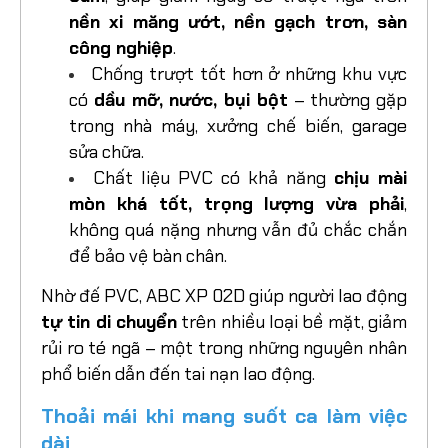
nền xi măng ướt, nền gạch trơn, sàn
công nghiệp
.
Chống trượt tốt hơn ở những khu vực
có
dầu mỡ, nước, bụi bột
– thường gặp
trong nhà máy, xưởng chế biến, garage
sửa chữa.
Chất liệu PVC có khả năng
chịu mài
mòn khá tốt, trọng lượng vừa phải
,
không quá nặng nhưng vẫn đủ chắc chắn
để bảo vệ bàn chân.
Nhờ đế PVC, ABC XP 02D giúp người lao động
tự tin di chuyển
trên nhiều loại bề mặt, giảm
rủi ro té ngã – một trong những nguyên nhân
phổ biến dẫn đến tai nạn lao động.
Thoải mái khi mang suốt ca làm việc
dài