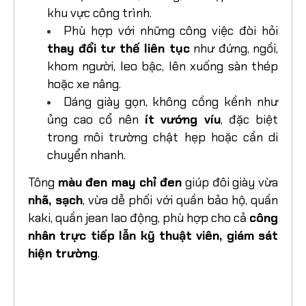
khu vực công trình.
Phù hợp với những công việc đòi hỏi
thay đổi tư thế liên tục
như đứng, ngồi,
khom người, leo bậc, lên xuống sàn thép
hoặc xe nâng.
Dáng giày gọn, không cồng kềnh như
ủng cao cổ nên
ít vướng víu
, đặc biệt
trong môi trường chật hẹp hoặc cần di
chuyển nhanh.
Tông
màu đen may chỉ đen
giúp đôi giày vừa
nhã, sạch
, vừa dễ phối với quần bảo hộ, quần
kaki, quần jean lao động, phù hợp cho cả
công
nhân trực tiếp lẫn kỹ thuật viên, giám sát
hiện trường
.