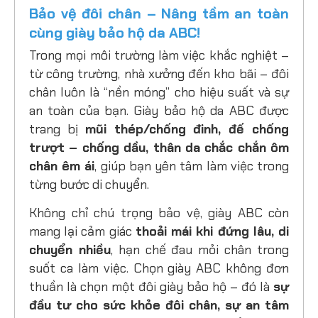
Bảo vệ đôi chân – Nâng tầm an toàn
cùng giày bảo hộ da ABC!
Trong mọi môi trường làm việc khắc nghiệt –
từ công trường, nhà xưởng đến kho bãi – đôi
chân luôn là “nền móng” cho hiệu suất và sự
an toàn của bạn. Giày bảo hộ da ABC được
trang bị
mũi thép/chống đinh, đế chống
trượt – chống dầu, thân da chắc chắn ôm
chân êm ái
, giúp bạn yên tâm làm việc trong
từng bước di chuyển.
Không chỉ chú trọng bảo vệ, giày ABC còn
mang lại cảm giác
thoải mái khi đứng lâu, di
chuyển nhiều
, hạn chế đau mỏi chân trong
suốt ca làm việc. Chọn giày ABC không đơn
thuần là chọn một đôi giày bảo hộ – đó là
sự
đầu tư cho sức khỏe đôi chân, sự an tâm