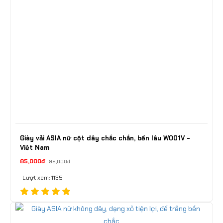
Giày vải ASIA nữ cột dây chắc chắn, bền lâu W001V -
Việt Nam
85,000đ
99,000đ
Lượt xem: 1135