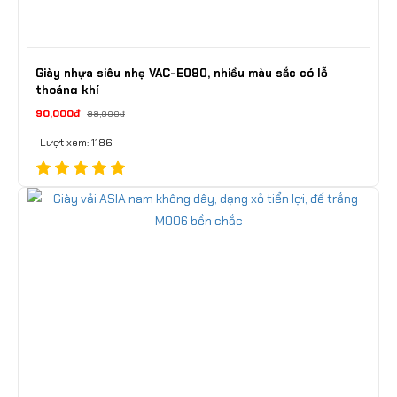
Giày nhựa siêu nhẹ VAC-E080, nhiều màu sắc có lỗ
thoáng khí
90,000đ
99,000đ
Lượt xem: 1186