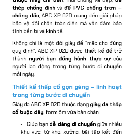
thuộc may chỉ đen
, mũi chống va đập,
đế
thép chống đinh
và
đế PVC chống trơn –
chống dầu
, ABC XP 02D mang đến giải pháp
bảo vệ đôi chân toàn diện mà vẫn đảm bảo
tính bền bỉ và kinh tế.
Không chỉ là một đôi giày để “mặc cho đúng
quy định”, ABC XP 02D được thiết kế để trở
thành
người bạn đồng hành thực sự
của
người lao động trong từng bước di chuyển
mỗi ngày.
Thiết kế thấp cổ gọn gàng – linh hoạt
trong từng bước di chuyển
Giày da ABC XP 02D thuộc dạng
giày da thấp
cổ buộc dây
, form ôm vừa bàn chân:
Giúp bạn
dễ dàng di chuyển
giữa nhiều
khu vực: từ kho, xưởng, bãi tập kết đến