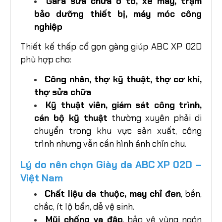
Gara sửa chữa ô tô, xe máy, trạm
bảo dưỡng thiết bị, máy móc công
nghiệp
Thiết kế thấp cổ gọn gàng giúp ABC XP 02D
phù hợp cho:
Công nhân, thợ kỹ thuật, thợ cơ khí,
thợ sửa chữa
Kỹ thuật viên, giám sát công trình,
cán bộ kỹ thuật
thường xuyên phải di
chuyển trong khu vực sản xuất, công
trình nhưng vẫn cần hình ảnh chỉn chu.
Lý do nên chọn Giày da ABC XP 02D –
Việt Nam
Chất liệu da thuộc, may chỉ đen
, bền,
chắc, ít lộ bẩn, dễ vệ sinh.
Mũi chống va đập
, bảo vệ vùng ngón