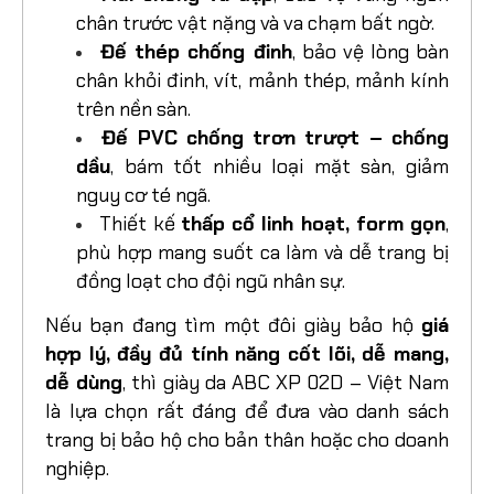
chân trước vật nặng và va chạm bất ngờ.
Đế thép chống đinh
, bảo vệ lòng bàn
chân khỏi đinh, vít, mảnh thép, mảnh kính
trên nền sàn.
Đế PVC chống trơn trượt – chống
dầu
, bám tốt nhiều loại mặt sàn, giảm
nguy cơ té ngã.
Thiết kế
thấp cổ linh hoạt, form gọn
,
phù hợp mang suốt ca làm và dễ trang bị
đồng loạt cho đội ngũ nhân sự.
Nếu bạn đang tìm một đôi giày bảo hộ
giá
hợp lý, đầy đủ tính năng cốt lõi, dễ mang,
dễ dùng
, thì giày da ABC XP 02D – Việt Nam
là lựa chọn rất đáng để đưa vào danh sách
trang bị bảo hộ cho bản thân hoặc cho doanh
nghiệp.