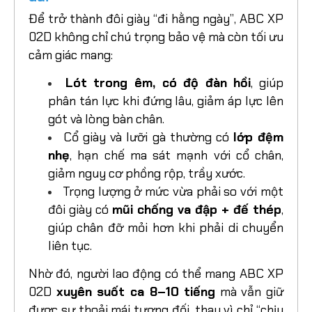
Để trở thành đôi giày “đi hằng ngày”, ABC XP
02D không chỉ chú trọng bảo vệ mà còn tối ưu
cảm giác mang:
Lót trong êm, có độ đàn hồi
, giúp
phân tán lực khi đứng lâu, giảm áp lực lên
gót và lòng bàn chân.
Cổ giày và lưỡi gà thường có
lớp đệm
nhẹ
, hạn chế ma sát mạnh với cổ chân,
giảm nguy cơ phồng rộp, trầy xước.
Trọng lượng ở mức vừa phải so với một
đôi giày có
mũi chống va đập + đế thép
,
giúp chân đỡ mỏi hơn khi phải di chuyển
liên tục.
Nhờ đó, người lao động có thể mang ABC XP
02D
xuyên suốt ca 8–10 tiếng
mà vẫn giữ
được sự thoải mái tương đối, thay vì chỉ “chịu