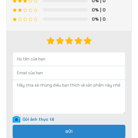
0%
| 0
0%
| 0
0%
| 0
Gửi ảnh thực tế
GỬI