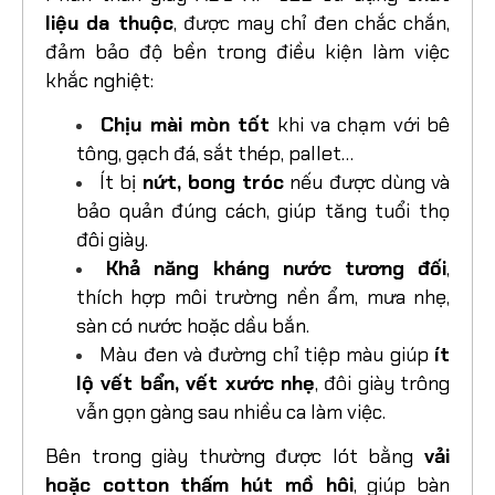
liệu da thuộc
, được may chỉ đen chắc chắn,
đảm bảo độ bền trong điều kiện làm việc
khắc nghiệt:
Chịu mài mòn tốt
khi va chạm với bê
tông, gạch đá, sắt thép, pallet…
Ít bị
nứt, bong tróc
nếu được dùng và
bảo quản đúng cách, giúp tăng tuổi thọ
đôi giày.
Khả năng kháng nước tương đối
,
thích hợp môi trường nền ẩm, mưa nhẹ,
sàn có nước hoặc dầu bắn.
Màu đen và đường chỉ tiệp màu giúp
ít
lộ vết bẩn, vết xước nhẹ
, đôi giày trông
vẫn gọn gàng sau nhiều ca làm việc.
Bên trong giày thường được lót bằng
vải
hoặc cotton thấm hút mồ hôi
, giúp bàn