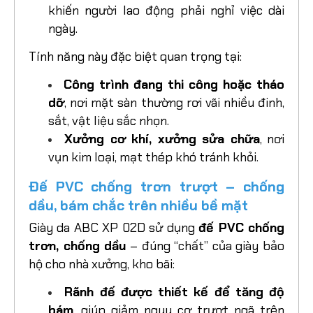
khiến người lao động phải nghỉ việc dài
ngày.
Tính năng này đặc biệt quan trọng tại:
Công trình đang thi công hoặc tháo
dỡ
, nơi mặt sàn thường rơi vãi nhiều đinh,
sắt, vật liệu sắc nhọn.
Xưởng cơ khí, xưởng sửa chữa
, nơi
vụn kim loại, mạt thép khó tránh khỏi.
Đế PVC chống trơn trượt – chống
dầu, bám chắc trên nhiều bề mặt
Giày da ABC XP 02D sử dụng
đế PVC chống
trơn, chống dầu
– đúng “chất” của giày bảo
hộ cho nhà xưởng, kho bãi:
Rãnh đế được thiết kế để tăng độ
bám
, giúp giảm nguy cơ trượt ngã trên