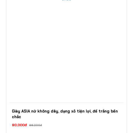
Giày ASIA nữ không dây, dạng xỏ tiện lợi, đế trắng bền
chắc
90,000đ
99,000đ