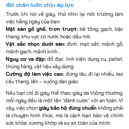
đôi chân luôn chịu áp lực
Trước khi nói về giày, thử nhìn lại môi trường làm
việc hằng ngày của bạn:
Mặt sàn gồ ghề, trơn trượt:
bê tông, gạch, bậc
thang, khu vực có nước hoặc dầu mỡ.
Vật sắc nhọn dưới sàn:
đinh, mạt sắt, mảnh gỗ,
mảnh gạch, mảnh kính…
Nguy cơ va đập:
đồ đạc, linh kiện, dụng cụ, pallet,
thùng hàng, vật liệu xây dựng.
Cường độ làm việc cao:
đứng lâu, đi lại nhiều, leo
cầu thang, lên – xuống dàn giáo.
Nếu bạn chỉ đi giày thể thao, giày da thông thường,
mỗi ngày đều là một lần “đánh cược” với an toàn. Vì
vậy, việc chọn
giày bảo hộ đúng chuẩn
không phải
là chuyện hình thức, mà là cách bạn bảo vệ chính
sức khỏe, xương khớp và sự an toàn của mình.