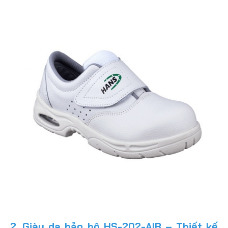
2. Giày da bảo hộ HS-202-AIR – Thiết kế