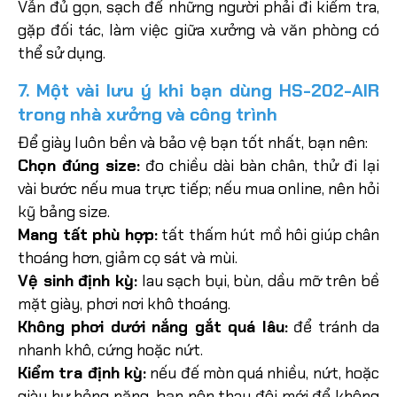
Vẫn đủ gọn, sạch để những người phải đi kiểm tra,
gặp đối tác, làm việc giữa xưởng và văn phòng có
thể sử dụng.
7. Một vài lưu ý khi bạn dùng HS-202-AIR
trong nhà xưởng và công trình
Để giày luôn bền và bảo vệ bạn tốt nhất, bạn nên:
Chọn đúng size:
đo chiều dài bàn chân, thử đi lại
vài bước nếu mua trực tiếp; nếu mua online, nên hỏi
kỹ bảng size.
Mang tất phù hợp:
tất thấm hút mồ hôi giúp chân
thoáng hơn, giảm cọ sát và mùi.
Vệ sinh định kỳ:
lau sạch bụi, bùn, dầu mỡ trên bề
mặt giày, phơi nơi khô thoáng.
Không phơi dưới nắng gắt quá lâu:
để tránh da
nhanh khô, cứng hoặc nứt.
Kiểm tra định kỳ:
nếu đế mòn quá nhiều, nứt, hoặc
giày hư hỏng nặng, bạn nên thay đôi mới để không