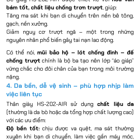
bám tốt, chất liệu chống trơn trượt
, giúp:
Tăng ma sát khi bạn di chuyển trên nền bê tông,
gạch, nền xưởng.
Giảm nguy cơ trượt ngã – một trong những
nguyên nhân phổ biến gây tai nạn lao động.
Có thể nói,
mũi bảo hộ – lót chống đinh – đế
chống trượt
chính là bộ ba tạo nên lớp “áo giáp”
vững chắc cho đôi chân của bạn trong môi trường
nặng.
4. Da bền, dễ vệ sinh – phù hợp nhịp làm
việc liên tục
Thân giày HS-202-AIR sử dụng
chất liệu da
(thường là da bò hoặc da tổng hợp chất lượng cao)
với các ưu điểm:
Độ bền tốt:
chịu được va quệt, ma sát thường
xuyên khi bạn di chuyển, làm việc gần máy móc,