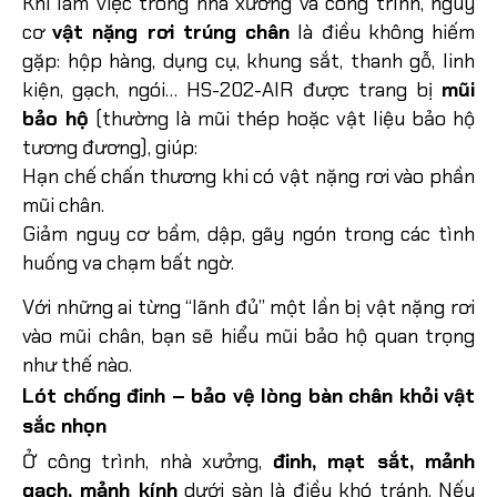
Khi làm việc trong nhà xưởng và công trình, nguy
cơ
vật nặng rơi trúng chân
là điều không hiếm
gặp: hộp hàng, dụng cụ, khung sắt, thanh gỗ, linh
kiện, gạch, ngói…
HS-202-AIR được trang bị
mũi
bảo hộ
(thường là mũi thép hoặc vật liệu bảo hộ
tương đương), giúp:
Hạn chế chấn thương khi có vật nặng rơi vào phần
mũi chân.
Giảm nguy cơ bầm, dập, gãy ngón trong các tình
huống va chạm bất ngờ.
Với những ai từng “lãnh đủ” một lần bị vật nặng rơi
vào mũi chân, bạn sẽ hiểu mũi bảo hộ quan trọng
như thế nào.
Lót chống đinh – bảo vệ lòng bàn chân khỏi vật
sắc nhọn
Ở công trình, nhà xưởng,
đinh, mạt sắt, mảnh
gạch, mảnh kính
dưới sàn là điều khó tránh. Nếu