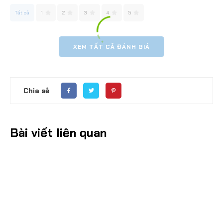
Tất cả
1
2
3
4
5
XEM TẤT CẢ ĐÁNH GIÁ
Chia sẻ
Bài viết liên quan