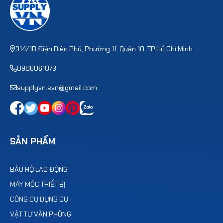
314/1B Điện Biên Phủ, Phường 11, Quận 10, TP.Hồ Chí Minh
0986061073
supplyvn.svn@gmail.com
SẢN PHẨM
BẢO HỘ LAO ĐỘNG
MÁY MÓC THIẾT BỊ
CÔNG CỤ DỤNG CỤ
VẬT TƯ VĂN PHÒNG