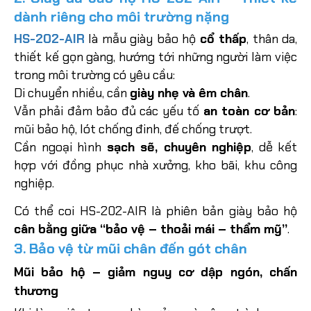
dành riêng cho môi trường nặng
HS-202-AIR
là mẫu giày bảo hộ
cổ thấp
, thân da,
thiết kế gọn gàng, hướng tới những người làm việc
trong môi trường có yêu cầu:
Di chuyển nhiều, cần
giày nhẹ và êm chân
.
Vẫn phải đảm bảo đủ các yếu tố
an toàn cơ bản
:
mũi bảo hộ, lót chống đinh, đế chống trượt.
Cần ngoại hình
sạch sẽ, chuyên nghiệp
, dễ kết
hợp với đồng phục nhà xưởng, kho bãi, khu công
nghiệp.
Có thể coi HS-202-AIR là phiên bản giày bảo hộ
cân bằng giữa “bảo vệ – thoải mái – thẩm mỹ”
.
3. Bảo vệ từ mũi chân đến gót chân
Mũi bảo hộ – giảm nguy cơ dập ngón, chấn
thương