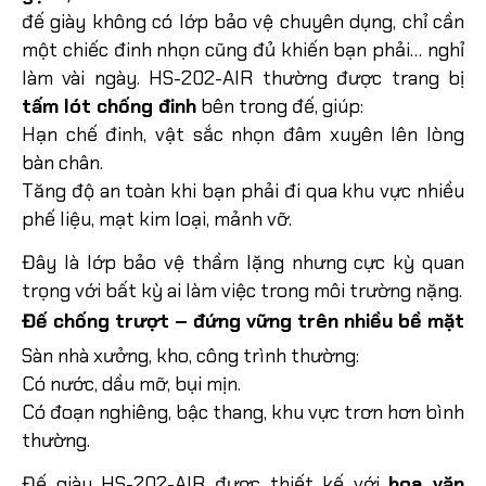
đế giày không có lớp bảo vệ chuyên dụng, chỉ cần
một chiếc đinh nhọn cũng đủ khiến bạn phải… nghỉ
làm vài ngày.
HS-202-AIR thường được trang bị
tấm lót chống đinh
bên trong đế, giúp:
Hạn chế đinh, vật sắc nhọn đâm xuyên lên lòng
bàn chân.
Tăng độ an toàn khi bạn phải đi qua khu vực nhiều
phế liệu, mạt kim loại, mảnh vỡ.
Đây là lớp bảo vệ thầm lặng nhưng cực kỳ quan
trọng với bất kỳ ai làm việc trong môi trường nặng.
Đế chống trượt – đứng vững trên nhiều bề mặt
Sàn nhà xưởng, kho, công trình thường:
Có nước, dầu mỡ, bụi mịn.
Có đoạn nghiêng, bậc thang, khu vực trơn hơn bình
thường.
Đế giày HS-202-AIR được thiết kế với
hoa văn