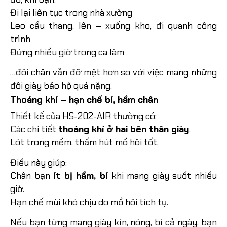
Đi lại liên tục trong nhà xưởng
Leo cầu thang, lên – xuống kho, đi quanh công
trình
Đứng nhiều giờ trong ca làm
…đôi chân vẫn đỡ mệt hơn so với việc mang những
đôi giày bảo hộ quá nặng.
Thoáng khí – hạn chế bí, hầm chân
Thiết kế của HS-202-AIR thường có:
Các chi tiết
thoáng khí ở hai bên thân giày
.
Lót trong mềm, thấm hút mồ hôi tốt.
Điều này giúp:
Chân bạn
ít bị hầm, bí
khi mang giày suốt nhiều
giờ.
Hạn chế mùi khó chịu do mồ hôi tích tụ.
Nếu bạn từng mang giày kín, nóng, bí cả ngày, bạn