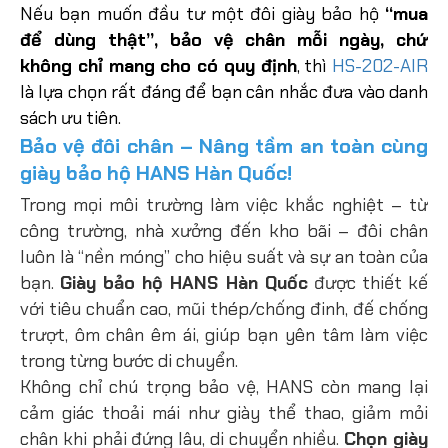
Nếu bạn muốn đầu tư một đôi giày bảo hộ
“mua
để dùng thật”, bảo vệ chân mỗi ngày, chứ
không chỉ mang cho có quy định
, thì
HS-202-AIR
là lựa chọn rất đáng để bạn cân nhắc đưa vào danh
sách ưu tiên.
Bảo vệ đôi chân – Nâng tầm an toàn cùng
giày bảo hộ HANS Hàn Quốc!
Trong mọi môi trường làm việc khắc nghiệt – từ
công trường, nhà xưởng đến kho bãi – đôi chân
luôn là “nền móng” cho hiệu suất và sự an toàn của
bạn.
Giày bảo hộ HANS Hàn Quốc
được thiết kế
với tiêu chuẩn cao, mũi thép/chống đinh, đế chống
trượt, ôm chân êm ái, giúp bạn yên tâm làm việc
trong từng bước di chuyển.
Không chỉ chú trọng bảo vệ, HANS còn mang lại
cảm giác thoải mái như giày thể thao, giảm mỏi
chân khi phải đứng lâu, di chuyển nhiều.
Chọn giày