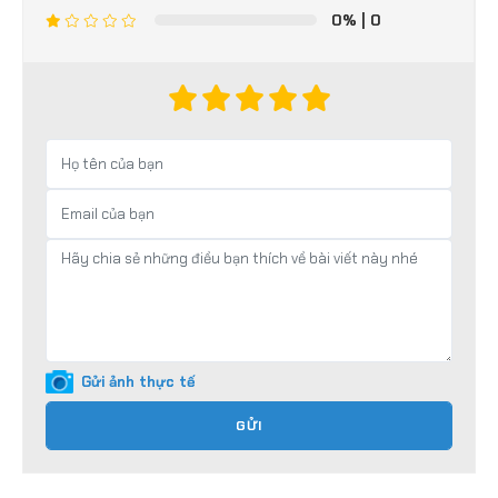
0%
| 0
Gửi ảnh thực tế
GỬI