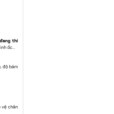
đang thi
đinh ốc…
u, độ bám
o vệ chân