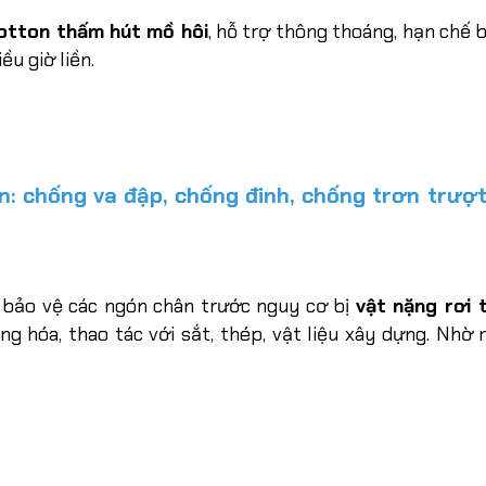
cotton thấm hút mồ hôi
, hỗ trợ thông thoáng, hạn chế b
ều giờ liền.
: chống va đập, chống đinh, chống trơn trượt
p bảo vệ các ngón chân trước nguy cơ bị
vật nặng rơi 
ng hóa, thao tác với sắt, thép, vật liệu xây dựng.
Nhờ m