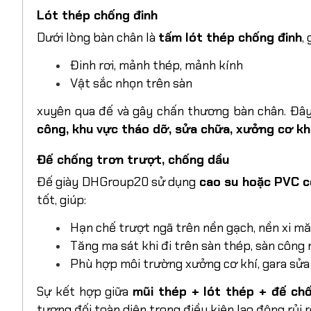
Lót thép chống đinh
Dưới lòng bàn chân là
tấm lót thép chống đinh
,
Đinh rơi, mảnh thép, mảnh kính
Vật sắc nhọn trên sàn
xuyên qua đế và gây chấn thương bàn chân. Đây
công, khu vực tháo dỡ, sửa chữa, xưởng cơ kh
Đế chống trơn trượt, chống dầu
Đế giày DHGroup20 sử dụng
cao su hoặc PVC c
tốt, giúp:
Hạn chế trượt ngã trên nền gạch, nền xi m
Tăng ma sát khi đi trên sàn thép, sàn công
Phù hợp môi trường xưởng cơ khí, gara sửa
Sự kết hợp giữa
mũi thép + lót thép + đế ch
tương đối toàn diện trong điều kiện lao động rủi r