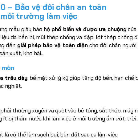
0 – Bảo vệ đôi chân an toàn
 môi trường làm việc
ững mẫu giày bảo hộ
phổ biến và được ưa chuộng
của
t liệu da bền bỉ, mũi thép chống va đập, lót thép chống đ
ang đến
giải pháp bảo vệ toàn diện
cho đôi chân người
sản xuất, kho bãi…
i mòn
a trâu dày
, bề mặt xử lý kỹ giúp tăng độ bền, hạn chế 
c nghiệt.
 phải thường xuyên va quệt vào bê tông, sắt thép, máy 
y ít bị thấm nước khi làm việc ở môi trường ẩm ướt, trời
 là có thể làm sạch bụi, bùn đất sau ca làm việc.