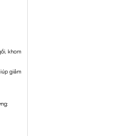
ồi, khom
giúp giảm
ờng: