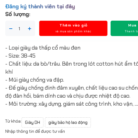
Đăng ký thành viên tại đây
Số lượng:
Thêm vào giỏ
Mua
và mua sản phẩm khác
Thanh t
- Loại giày da thấp cổ màu đen
- Size: 38-45
- Chất liệu: da bò/trâu. Bên trong lót cotton hút ẩm t
khí
- Mũi giày chống va đập.
- Đế giày chống đinh đâm xuyên, chất liệu cao su chố
độ đàn hồi, bám dính cao và chịu được nhiệt độ cao.
- Môi trường: xây dựng, giám sát công trình, kho vận, ....
Từ khóa:
Giày DH
giày bảo hộ lao động
Nhập thông tin để được tư vấn