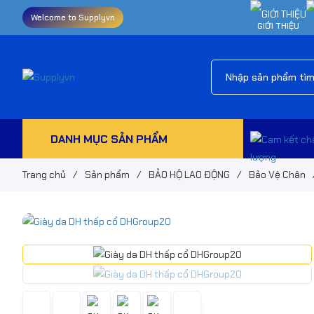
Welcome to Supplyvn
GIỚI THIỆU
DANH MỤC SẢN PHẨM
Trang chủ
/
Sản phẩm
/
BẢO HỘ LAO ĐỘNG
/
Bảo Vệ Chân