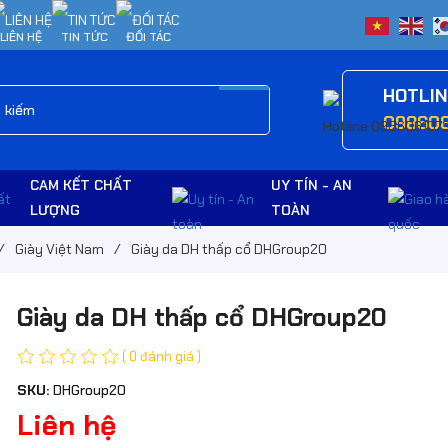
LIÊN HỆ
TIN TỨC
ĐỐI TÁC
HOTLI
09860
CAM KẾT CHẤT
UY TÍN - AN
LƯỢNG
TOÀN
/
Giày Việt Nam
/
Giày da DH thấp cổ DHGroup20
Giày da DH thấp cổ DHGroup20
( 0 đánh giá )
SKU:
DHGroup20
Liên hệ