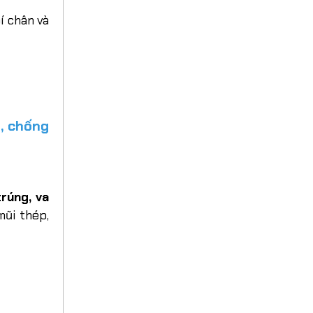
í chân và
, chống
trúng, va
ũi thép,