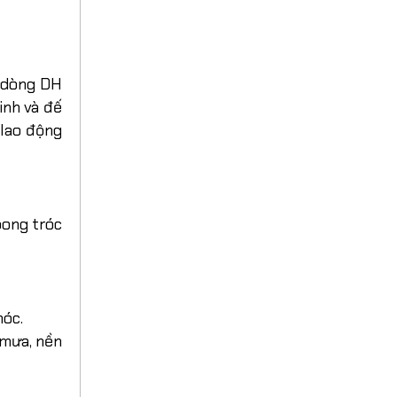
 dòng DH
inh và đế
 lao động
bong tróc
móc.
 mưa, nền