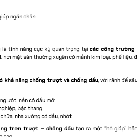
 giúp ngăn chặn:
 là tính năng cực kỳ quan trọng tại
các công trường 
í
, nơi mặt sàn thường xuyên có mảnh kim loại, phế liệu, 
ó khả năng chống trượt và chống dầu
, với rãnh đế sâ
ăng ướt, nền có dầu mỡ
 nghiệp, bậc thang
 chữa, nhà xưởng có dầu, nhớt
ống trơn trượt – chống dầu
tạo ra một “bộ giáp” bả
o cao.