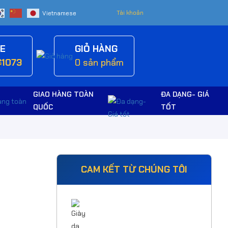
Tài khoản
NE
GIỎ HÀNG
61073
0
sản phẩm
GIAO HÀNG TOÀN
ĐA DẠNG- GIÁ
QUỐC
TỐT
CAM KẾT TỪ CHÚNG TÔI