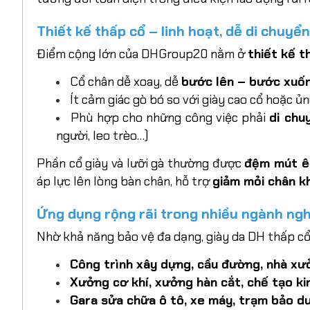
Thiết kế thấp cổ – linh hoạt, dễ di chuyể
Điểm cộng lớn của DHGroup20 nằm ở
thiết kế t
Cổ chân dễ xoay, dễ
bước lên – bước xuống
Ít cảm giác gò bó so với giày cao cổ hoặc ủ
Phù hợp cho những công việc phải
di chu
người, leo trèo…)
Phần cổ giày và lưỡi gà thường được
đệm mút 
áp lực lên lòng bàn chân, hỗ trợ
giảm mỏi chân kh
Ứng dụng rộng rãi trong nhiều ngành ng
Nhờ khả năng bảo vệ đa dạng, giày da DH thấp c
Công trình xây dựng, cầu đường, nhà xư
Xưởng cơ khí, xưởng hàn cắt, chế tạo ki
Gara sửa chữa ô tô, xe máy, trạm bảo d