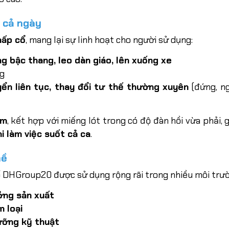
n cả ngày
hấp cổ
, mang lại sự linh hoạt cho người sử dụng:
 bậc thang, leo dàn giáo, lên xuống xe
ng
yển liên tục, thay đổi tư thế thường xuyên
(đứng, ng
êm
, kết hợp với miếng lót trong có độ đàn hồi vừa phải, 
i làm việc suốt cả ca
.
hề
ổ DHGroup20 được sử dụng rộng rãi trong nhiều môi trư
ởng sản xuất
m loại
ưỡng kỹ thuật