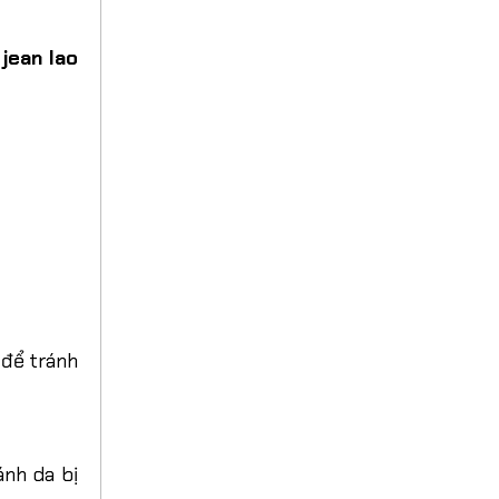
 jean lao
 để tránh
ánh da bị