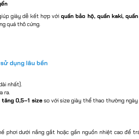
yển
giúp giày dễ kết hợp với
quần bảo hộ, quần kaki, quần
ng quá thô cứng.
 sử dụng lâu bền
dài nhất).
 ra.
 tăng 0,5–1 size
so với size giày thể thao thường ngày
chế phơi dưới nắng gắt hoặc gần nguồn nhiệt cao để tr