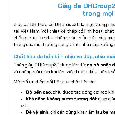
Giày da DHGroup2
trong mọi
Giày da DH thấp cổ DHGroup20 là một trong nh
tại Việt Nam. Với thiết kế thấp cổ linh hoạt, chấ
chống trơn trượt – chống dầu, mẫu giày này m
trong các môi trường công trình, nhà máy, xưởng 
Chất liệu da bền bỉ – chịu va đập, chịu mà
Thân giày DHGroup20 được làm từ
da bò hoặc d
và chống mài mòn khi làm việc trong điều kiện khắ
Một số ưu điểm nổi bật của chất liệu da:
Độ bền cao:
chịu được tác động cơ học khi
Khả năng kháng nước tương đối:
giúp già
ướt.
Dễ vệ sinh:
chỉ cần dùng khăn ẩm lau bề mặt