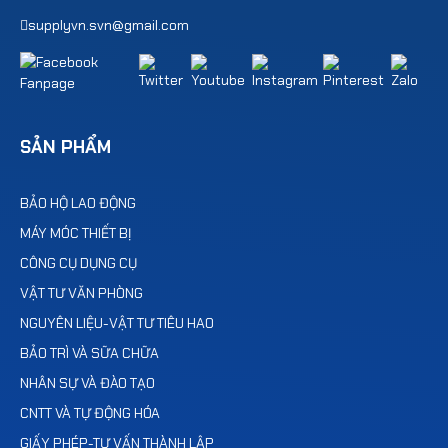
supplyvn.svn@gmail.com
SẢN PHẨM
BẢO HỘ LAO ĐỘNG
MÁY MÓC THIẾT BỊ
CÔNG CỤ DỤNG CỤ
VẬT TƯ VĂN PHÒNG
NGUYÊN LIỆU-VẬT TƯ TIÊU HAO
BẢO TRÌ VÀ SỮA CHỮA
NHÂN SỰ VÀ ĐÀO TẠO
CNTT VÀ TỰ ĐỘNG HÓA
GIẤY PHÉP-TƯ VẤN THÀNH LẬP