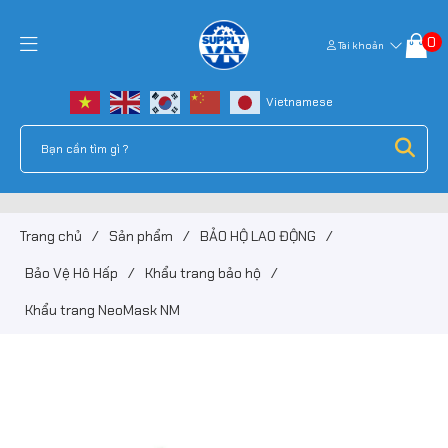
0
Tài khoản
Trang chủ
/
Sản phẩm
/
BẢO HỘ LAO ĐỘNG
/
Bảo Vệ Hô Hấp
/
Khẩu trang bảo hộ
/
Khẩu trang NeoMask NM