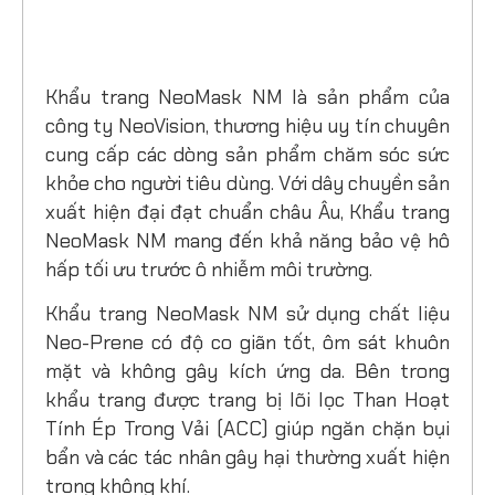
Khẩu trang NeoMask NM là sản phẩm của
công ty NeoVision, thương hiệu uy tín chuyên
cung cấp các dòng sản phẩm chăm sóc sức
khỏe cho người tiêu dùng. Với dây chuyền sản
xuất hiện đại đạt chuẩn châu Âu, Khẩu trang
NeoMask NM mang đến khả năng bảo vệ hô
hấp tối ưu trước ô nhiễm môi trường.
Khẩu trang NeoMask NM sử dụng chất liệu
Neo-Prene có độ co giãn tốt, ôm sát khuôn
mặt và không gây kích ứng da. Bên trong
khẩu trang được trang bị lõi lọc Than Hoạt
Tính Ép Trong Vải (ACC) giúp ngăn chặn bụi
bẩn và các tác nhân gây hại thường xuất hiện
trong không khí.