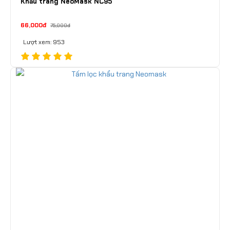
Khẩu trang NeoMask NC95
66,000đ
75,000đ
Lượt xem: 953