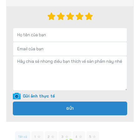
Gửi ảnh thực tế
GỬI
Tất cả
1
2
3
4
5