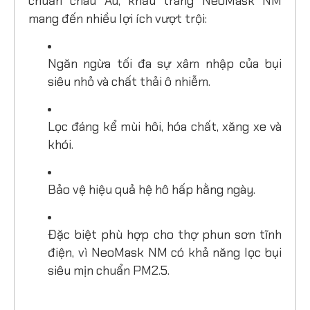
chuẩn châu Âu, khẩu trang NeoMask NM
mang đến nhiều lợi ích vượt trội:
Ngăn ngừa tối đa sự xâm nhập của bụi
siêu nhỏ và chất thải ô nhiễm.
Lọc đáng kể mùi hôi, hóa chất, xăng xe và
khói.
Bảo vệ hiệu quả hệ hô hấp hằng ngày.
Đặc biệt phù hợp cho thợ phun sơn tĩnh
điện, vì NeoMask NM có khả năng lọc bụi
siêu mịn chuẩn PM2.5.