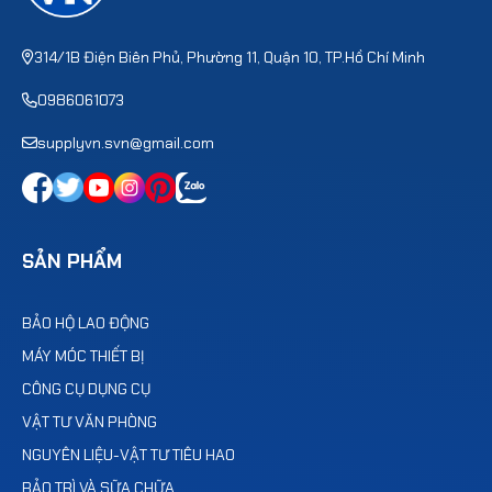
314/1B Điện Biên Phủ, Phường 11, Quận 10, TP.Hồ Chí Minh
0986061073
supplyvn.svn@gmail.com
SẢN PHẨM
BẢO HỘ LAO ĐỘNG
MÁY MÓC THIẾT BỊ
CÔNG CỤ DỤNG CỤ
VẬT TƯ VĂN PHÒNG
NGUYÊN LIỆU-VẬT TƯ TIÊU HAO
BẢO TRÌ VÀ SỮA CHỮA