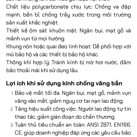
Chất liệu polycarbonate chịu lực: Chống va đập
mạnh, bền bỉ, chống trầy xước trong môi trường
sản xuất khắc nghiệt.
Thiết kế ôm sát khuôn mặt: Ngăn bụi, mạt gỗ và
mảnh vụn từ mọi hướng.
Khung nón hoặc quai đeo linh hoạt: Dễ phối hợp với
mũ bảo hộ và các thiết bị bảo hộ khác.
Thông khí hợp lý: Tránh kính bị mờ hơi nước, đảm
bảo thoải mái khi sử dụng lâu.
Lợi ích khi sử dụng kính chống văng bắn
Bảo vệ mắt tối đa: Ngăn bụi, mạt gỗ, mảnh vụn
văng vào mắt, giảm nguy cơ tai nạn lao động.
Tăng hiệu suất công việc: Người lao động tự tin
thao tác, giảm gián đoạn do chấn thương.
Tuân thủ tiêu chuẩn an toàn: ANSI Z87.1, EN166,
CE, giúp doanh nghiệp đáp ứng các yêu cầu bảo