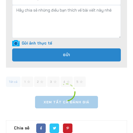
Gửi ảnh thực tế
GỬI
Tất cả
1
2
3
4
5
XEM TẤT CẢ ĐÁNH GIÁ
Chia sẻ