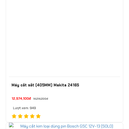
Máy cắt sắt (405MM) Makita 2416S
12,574,100đ
14,214,200đ
Lượt xem: 949