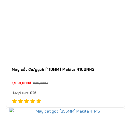
Máy cắt đá/gạch (110MM) Makita 4100NH3
1,959,600đ
2,122,900đ
Lượt xem: 976