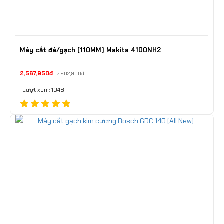
Máy cắt đá/gạch (110MM) Makita 4100NH2
2,567,950đ
2,902,900đ
Lượt xem: 1048