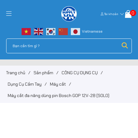
0
Tài khoản
Trang chủ
/
Sản phẩm
/
CÔNG CỤ DỤNG CỤ
/
Dụng Cụ Cầm Tay
/
Máy cắt
/
Máy cắt đa năng dùng pin Bosch GOP 12V-28 (SOLO)