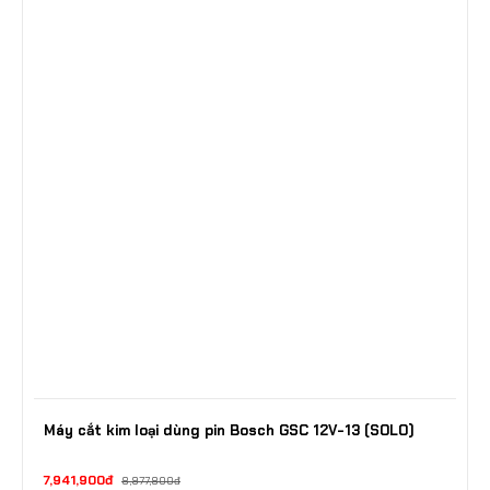
Máy cắt kim loại dùng pin Bosch GSC 12V-13 (SOLO)
7,941,900đ
8,977,800đ