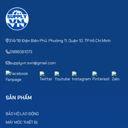
314/1B Điện Biên Phủ, Phường 11, Quận 10, TP.Hồ Chí Minh
0986061073
supplyvn.svn@gmail.com
SẢN PHẨM
BẢO HỘ LAO ĐỘNG
MÁY MÓC THIẾT BỊ