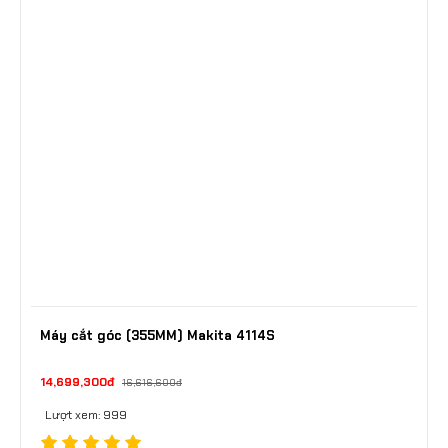
Máy cắt góc (355MM) Makita 4114S
14,699,300đ
16,616,600đ
Lượt xem: 999