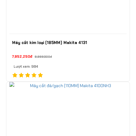
Máy cắt kim loại (185MM) Makita 4131
7,952,250đ
8,989,500đ
Lượt xem: 984