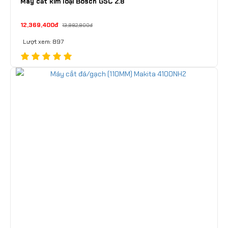
Máy cắt kim loại Bosch GSC 2.8
12,369,400đ
13,982,800đ
Lượt xem: 897