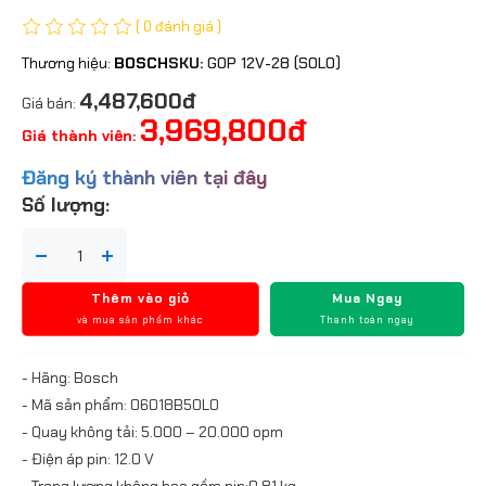
( 0 đánh giá )
Thương hiệu:
BOSCH
SKU:
GOP 12V-28 (SOLO)
4,487,600đ
Giá bán:
3,969,800đ
Giá thành viên:
Đăng ký thành viên tại đây
Số lượng:
Thêm vào giỏ
Mua Ngay
và mua sản phẩm khác
Thanh toán ngay
- Hãng: Bosch
- Mã sản phẩm: 06018B50L0
- Quay không tải: 5.000 – 20.000 opm
- Điện áp pin: 12.0 V
- Trọng lượng không bao gồm pin:0,81 kg