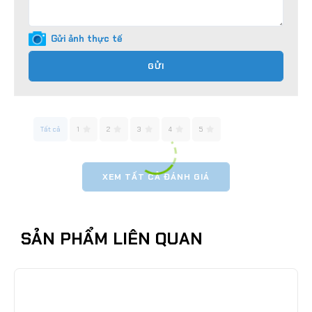
Gửi ảnh thực tế
GỬI
Tất cả
1
2
3
4
5
XEM TẤT CẢ ĐÁNH GIÁ
SẢN PHẨM LIÊN QUAN