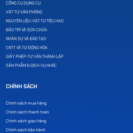
CÔNG CỤ DỤNG CỤ
VẬT TƯ VĂN PHÒNG
NGUYÊN LIỆU-VẬT TƯ TIÊU HAO
BẢO TRÌ VÀ SỮA CHỮA
NHÂN SỰ VÀ ĐÀO TẠO
CNTT VÀ TỰ ĐỘNG HÓA
GIẤY PHÉP-TƯ VẤN THÀNH LẬP
SẢN PHẨM & DỊCH VỤ KHÁC
CHÍNH SÁCH
Chính sách mua hàng
Chính sách thanh toán
Chính sách giao hàng
Chính sách bảo hành