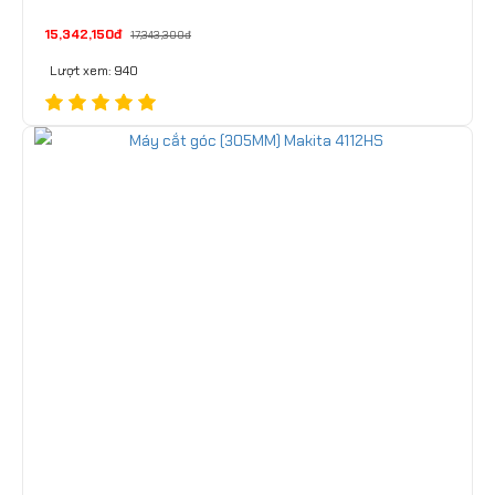
15,342,150đ
17,343,300đ
Lượt xem: 940