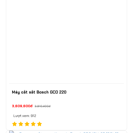
Máy cắt sắt Bosch GCO 220
3,609,600đ
3,910,400đ
Lượt xem: 912