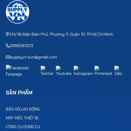
314/1B Điện Biên Phủ, Phường 11, Quận 10, TP.Hồ Chí Minh
0986061073
supplyvn.svn@gmail.com
SẢN PHẨM
BẢO HỘ LAO ĐỘNG
MÁY MÓC THIẾT BỊ
CÔNG CỤ DỤNG CỤ