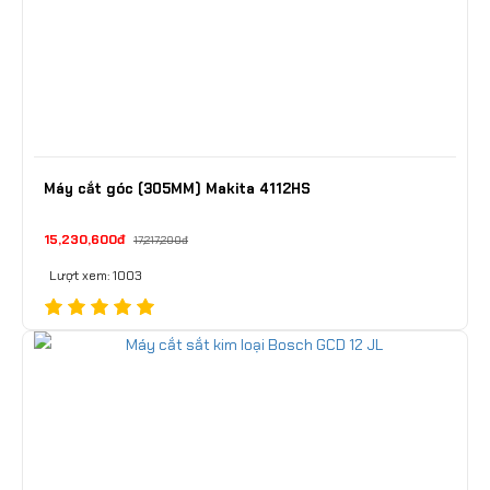
Máy cắt góc (305MM) Makita 4112HS
15,230,600đ
17,217,200đ
Lượt xem: 1003