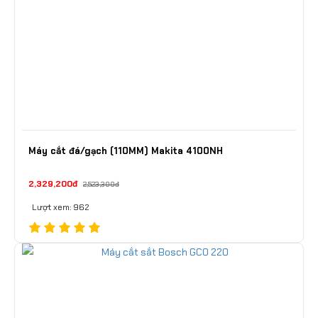
Máy cắt đá/gạch (110MM) Makita 4100NH
2,329,200đ
2,523,300đ
Lượt xem: 962