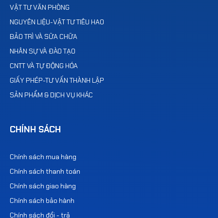
VẬT TƯ VĂN PHÒNG
NGUYÊN LIỆU-VẬT TƯ TIÊU HAO
BẢO TRÌ VÀ SỮA CHỮA
NHÂN SỰ VÀ ĐÀO TẠO
CNTT VÀ TỰ ĐỘNG HÓA
GIẤY PHÉP-TƯ VẤN THÀNH LẬP
SẢN PHẨM & DỊCH VỤ KHÁC
CHÍNH SÁCH
Chính sách mua hàng
Chính sách thanh toán
Chính sách giao hàng
Chính sách bảo hành
Chính sách đổi - trả