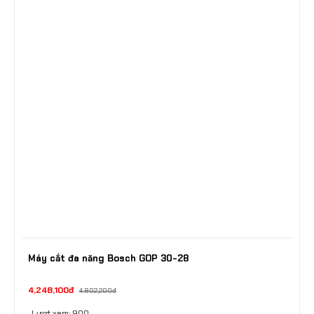
Máy cắt đa năng Bosch GOP 30-28
4,248,100đ
4,802,200đ
Lượt xem: 900