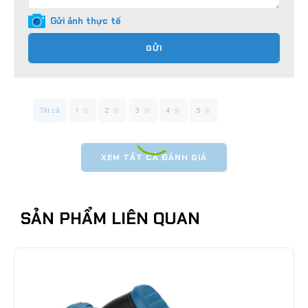
Gửi ảnh thực tế
GỬI
Tất cả
1
2
3
4
5
XEM TẤT CẢ ĐÁNH GIÁ
SẢN PHẨM LIÊN QUAN