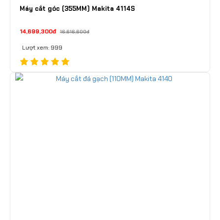
Máy cắt góc (355MM) Makita 4114S
14,699,300đ
16,616,600đ
Lượt xem: 999