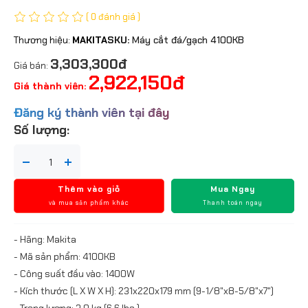
( 0 đánh giá )
Thương hiệu:
MAKITA
SKU:
Máy cắt đá/gạch 4100KB
3,303,300đ
Giá bán:
2,922,150đ
Giá thành viên:
Đăng ký thành viên tại đây
Số lượng:
Thêm vào giỏ
Mua Ngay
và mua sản phẩm khác
Thanh toán ngay
- Hãng: Makita
- Mã sản phẩm: 4100KB
- Công suất đầu vào: 1400W
- Kích thước (L X W X H): 231x220x179 mm (9-1/8"x8-5/8"x7")
- Trọng lượng: 3.0 kg (6.6 lbs.)