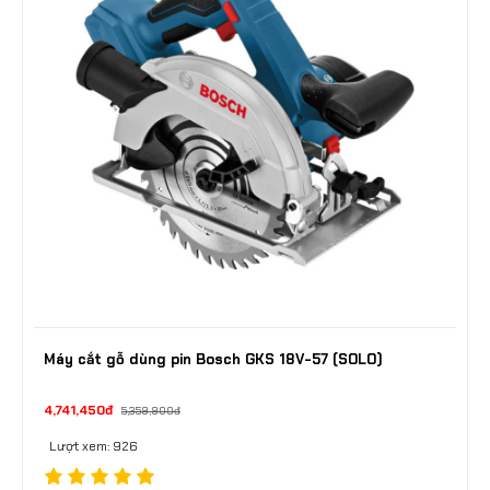
Máy cắt gỗ dùng pin Bosch GKS 18V-57 (SOLO)
4,741,450đ
5,359,900đ
Lượt xem: 926