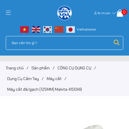
0
Tài khoản
Trang chủ
/
Sản phẩm
/
CÔNG CỤ DỤNG CỤ
/
Dụng Cụ Cầm Tay
/
Máy cắt
/
Máy cắt đá/gạch (125MM) Makita 4100KB