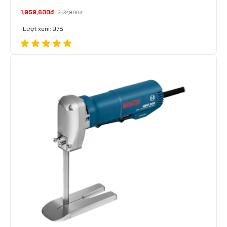
1,959,600đ
2,122,900đ
Lượt xem: 975