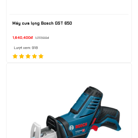
Máy cưa lọng Bosch GST 650
1,640,400đ
1,777,100đ
Lượt xem: 918