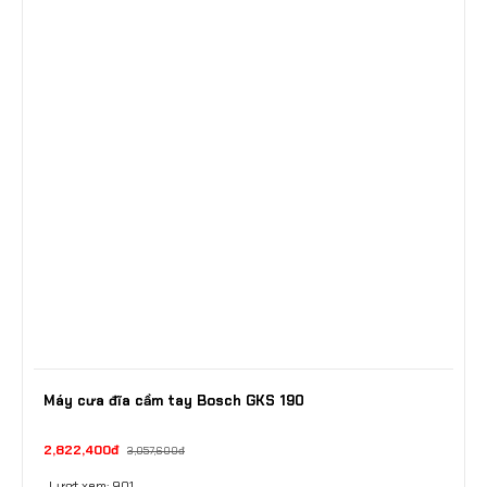
Máy cưa đĩa cầm tay Bosch GKS 190
2,822,400đ
3,057,600đ
Lượt xem: 901