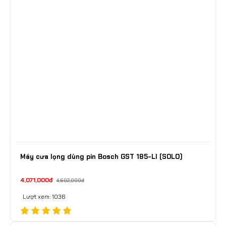
Máy cưa lọng dùng pin Bosch GST 185-LI (SOLO)
4,071,000đ
4,602,000đ
Lượt xem: 1036