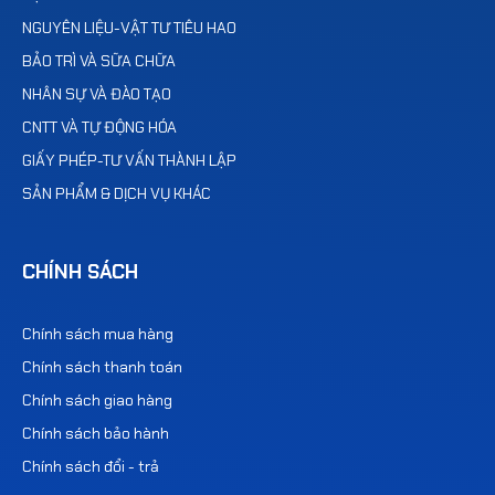
VẬT TƯ VĂN PHÒNG
NGUYÊN LIỆU-VẬT TƯ TIÊU HAO
BẢO TRÌ VÀ SỮA CHỮA
NHÂN SỰ VÀ ĐÀO TẠO
CNTT VÀ TỰ ĐỘNG HÓA
GIẤY PHÉP-TƯ VẤN THÀNH LẬP
SẢN PHẨM & DỊCH VỤ KHÁC
CHÍNH SÁCH
Chính sách mua hàng
Chính sách thanh toán
Chính sách giao hàng
Chính sách bảo hành
Chính sách đổi - trả