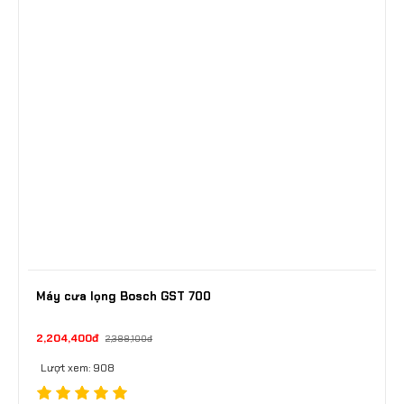
Máy cưa lọng Bosch GST 700
2,204,400đ
2,388,100đ
Lượt xem: 908