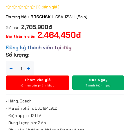
( 0 đánh giá )
Thương hiệu:
BOSCH
SKU:
GSA 12V-LI (Solo)
2,785,900đ
Giá bán:
2,464,450đ
Giá thành viên:
Đăng ký thành viên tại đây
Số lượng:
Thêm vào giỏ
Mua Ngay
và mua sản phẩm khác
Thanh toán ngay
- Hãng: Bosch
- Mã sản phẩm: 060164L9L2
- Điện áp pin: 12.0 V
- Dung lượng pin: 2 Ah
- Phụ kiện: 1 lưỡi cưa, không gồm pin và sạc