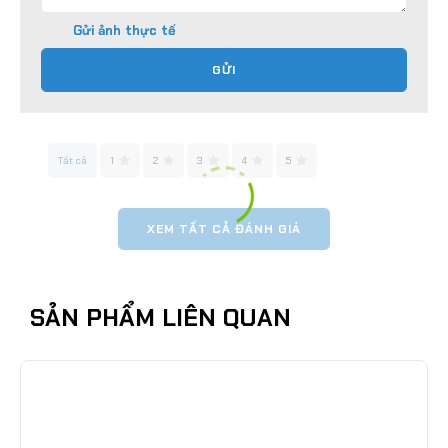
Gửi ảnh thực tế
GỬI
Tất cả
1
2
3
4
5
XEM TẤT CẢ ĐÁNH GIÁ
SẢN PHẨM LIÊN QUAN