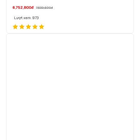
6,752,800đ
7,633,600đ
Lượt xem: 973