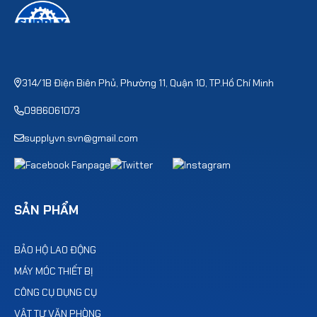
314/1B Điện Biên Phủ, Phường 11, Quận 10, TP.Hồ Chí Minh
0986061073
supplyvn.svn@gmail.com
SẢN PHẨM
BẢO HỘ LAO ĐỘNG
MÁY MÓC THIẾT BỊ
CÔNG CỤ DỤNG CỤ