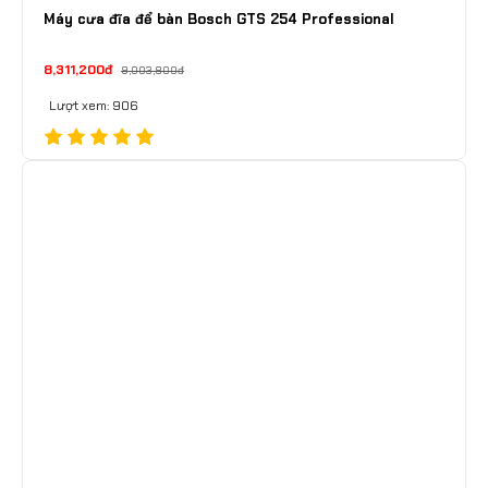
Máy cưa đĩa để bàn Bosch GTS 254 Professional
8,311,200đ
9,003,800đ
Lượt xem: 906