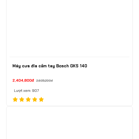
Máy cưa đĩa cầm tay Bosch GKS 140
2,404,800đ
2,605,200đ
Lượt xem: 907