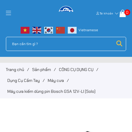
0
Tài khoản
Trang chủ
/
Sản phẩm
/
CÔNG CỤ DỤNG CỤ
/
Dụng Cụ Cầm Tay
/
Máy cưa
/
Máy cưa kiếm dùng pin Bosch GSA 12V-LI (Solo)