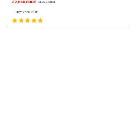
22,846,800đ
24,750,700đ
Lượt xem: 896