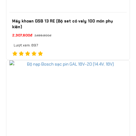
Máy khoan GSB 13 RE (Bộ set có valy 100 món phụ
kiện)
2,307,600đ
2,499,900đ
Lượt xem: 897