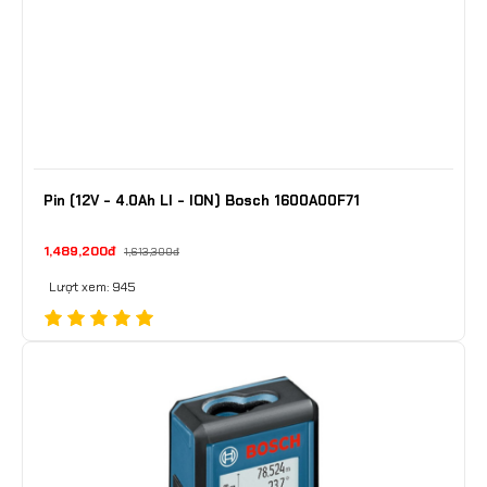
Pin (12V - 4.0Ah LI - ION) Bosch 1600A00F71
1,489,200đ
1,613,300đ
Lượt xem: 945