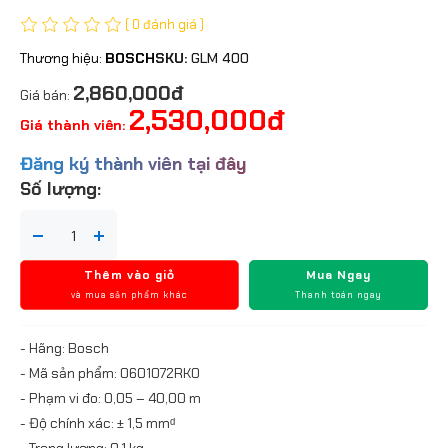
( 0 đánh giá )
Thương hiệu:
BOSCH
SKU:
GLM 400
2,860,000đ
Giá bán:
2,530,000đ
Giá thành viên:
Đăng ký thành viên tại đây
Số lượng:
Thêm vào giỏ
Mua Ngay
và mua sản phẩm khác
Thanh toán ngay
- Hãng: Bosch
- Mã sản phẩm: 0601072RK0
- Phạm vi đo: 0,05 – 40,00 m
- Độ chính xác: ± 1,5 mmᵈ
- Trọng lượng: 0,1 kg