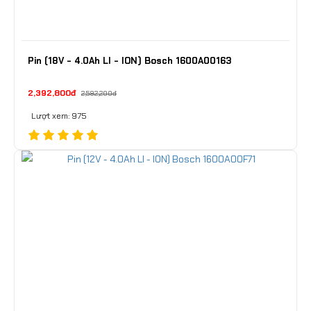
Pin (18V - 4.0Ah LI - ION) Bosch 1600A00163
2,392,800đ
2,592,200đ
Lượt xem: 975