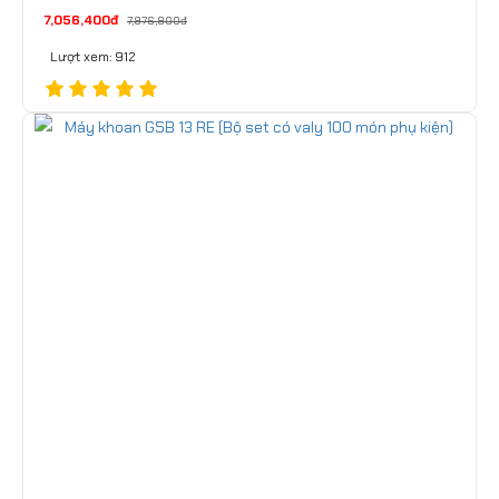
7,056,400đ
7,976,800đ
Lượt xem: 912