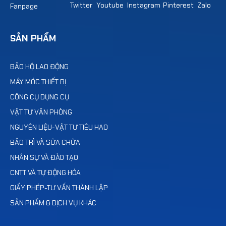
SẢN PHẨM
BẢO HỘ LAO ĐỘNG
MÁY MÓC THIẾT BỊ
CÔNG CỤ DỤNG CỤ
VẬT TƯ VĂN PHÒNG
NGUYÊN LIỆU-VẬT TƯ TIÊU HAO
BẢO TRÌ VÀ SỮA CHỮA
NHÂN SỰ VÀ ĐÀO TẠO
CNTT VÀ TỰ ĐỘNG HÓA
GIẤY PHÉP-TƯ VẤN THÀNH LẬP
SẢN PHẨM & DỊCH VỤ KHÁC