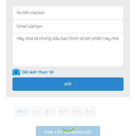
Gửi ảnh thực tế
GỬI
Tất cả
1
2
3
4
5
XEM TẤT CẢ ĐÁNH GIÁ