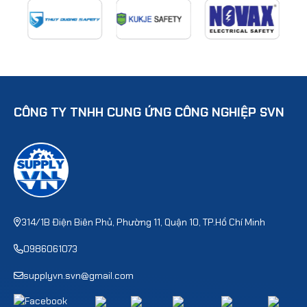
CÔNG TY TNHH CUNG ỨNG CÔNG NGHIỆP SVN
314/1B Điện Biên Phủ, Phường 11, Quận 10, TP.Hồ Chí Minh
0986061073
supplyvn.svn@gmail.com