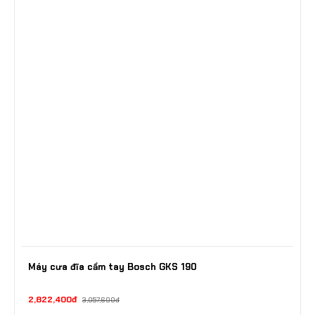
Máy cưa đĩa cầm tay Bosch GKS 190
2,822,400đ
3,057,600đ