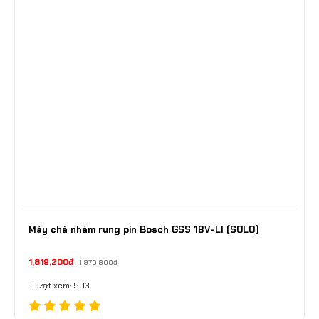
Máy chà nhám rung pin Bosch GSS 18V-LI (SOLO)
1,819,200đ
1,970,800đ
Lượt xem: 993