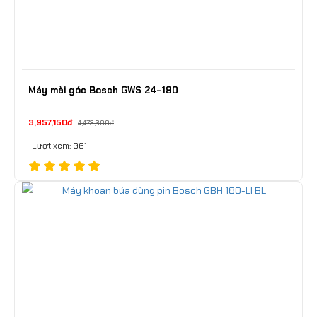
Máy mài góc Bosch GWS 24-180
3,957,150đ
4,473,300đ
Lượt xem: 961