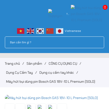
0
Tài
khoản
Trang chủ
/
Sản phẩm
/
CÔNG CỤ DỤNG CỤ
/
Dụng Cụ Cầm Tay
/
Dụng cụ cầm tay khác
/
Máy hút bụi dùng pin Bosch GAS 18V-10 L Premium (SOLO)