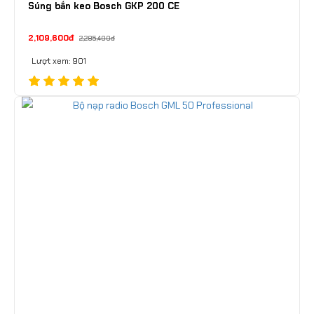
Súng bắn keo Bosch GKP 200 CE
2,109,600đ
2,285,400đ
Lượt xem: 901