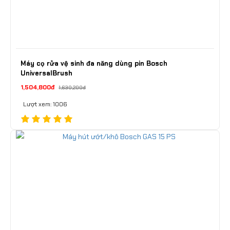
Máy cọ rửa vệ sinh đa năng dùng pin Bosch
UniversalBrush
1,504,800đ
1,630,200đ
Lượt xem: 1006