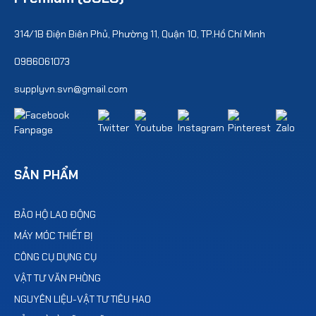
314/1B Điện Biên Phủ, Phường 11, Quận 10, TP.Hồ Chí Minh
0986061073
supplyvn.svn@gmail.com
SẢN PHẨM
BẢO HỘ LAO ĐỘNG
MÁY MÓC THIẾT BỊ
CÔNG CỤ DỤNG CỤ
VẬT TƯ VĂN PHÒNG
NGUYÊN LIỆU-VẬT TƯ TIÊU HAO