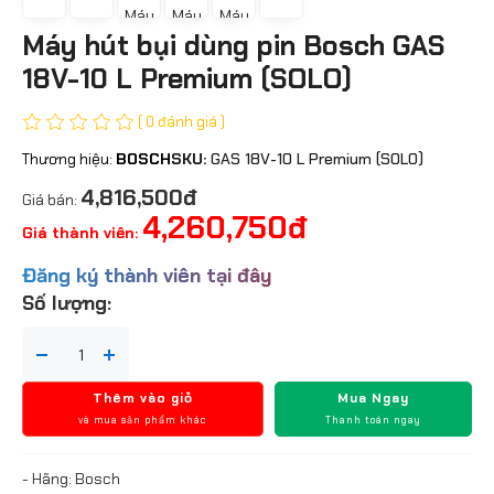
Máy hút bụi dùng pin Bosch GAS
18V-10 L Premium (SOLO)
( 0 đánh giá )
Thương hiệu:
BOSCH
SKU:
GAS 18V-10 L Premium (SOLO)
4,816,500đ
Giá bán:
4,260,750đ
Giá thành viên:
Đăng ký thành viên tại đây
Số lượng:
Thêm vào giỏ
Mua Ngay
và mua sản phẩm khác
Thanh toán ngay
- Hãng: Bosch