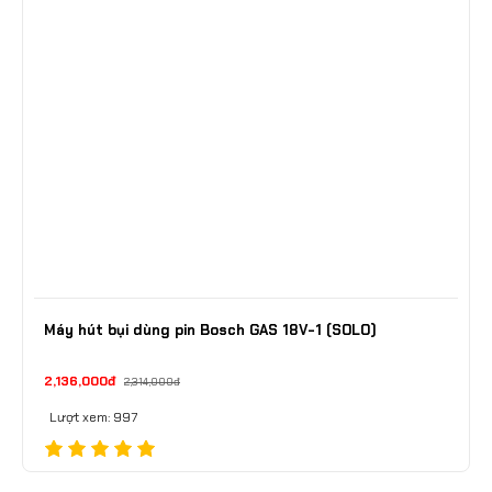
Máy hút bụi dùng pin Bosch GAS 18V-1 (SOLO)
2,136,000đ
2,314,000đ
Lượt xem: 997