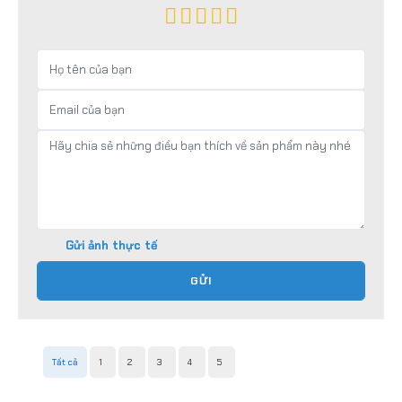
Gửi ảnh thực tế
GỬI
Tất cả
1
2
3
4
5