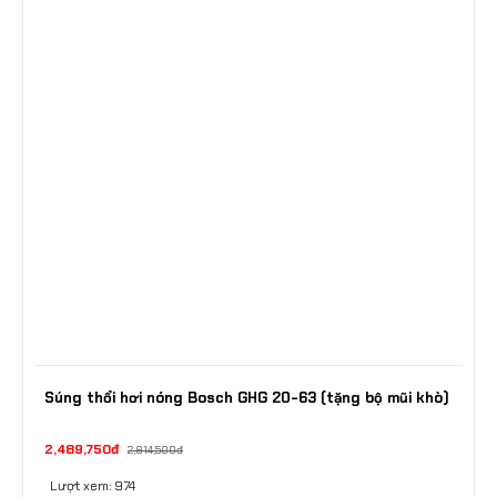
Súng thổi hơi nóng Bosch GHG 20-63 (tặng bộ mũi khò)
2,489,750đ
2,814,500đ
Lượt xem: 974