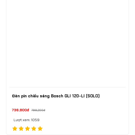
Đèn pin chiếu sáng Bosch GLI 120-LI (SOLO)
736,800đ
798,200đ
Lượt xem: 1059