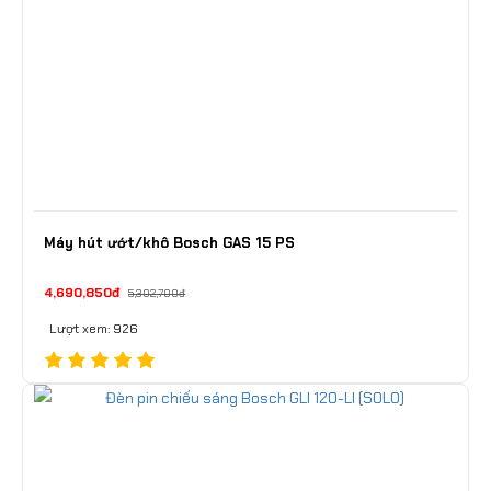
Máy hút ướt/khô Bosch GAS 15 PS
4,690,850đ
5,302,700đ
Lượt xem: 926