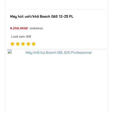
Máy hút ướt/khô Bosch GAS 12-25 PL
6,259,450đ
7,075,900đ
Lượt xem: 916