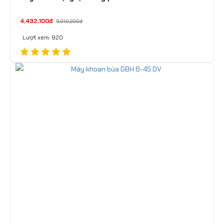
4,432,100đ
5,010,200đ
Lượt xem: 920