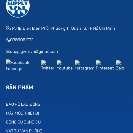
314/1B Điện Biên Phủ, Phường 11, Quận 10, TP.Hồ Chí Minh
0986061073
supplyvn.svn@gmail.com
SẢN PHẨM
BẢO HỘ LAO ĐỘNG
MÁY MÓC THIẾT BỊ
CÔNG CỤ DỤNG CỤ
VẬT TƯ VĂN PHÒNG