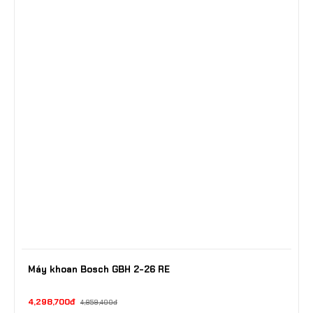
Máy khoan Bosch GBH 2-26 RE
4,298,700đ
4,859,400đ