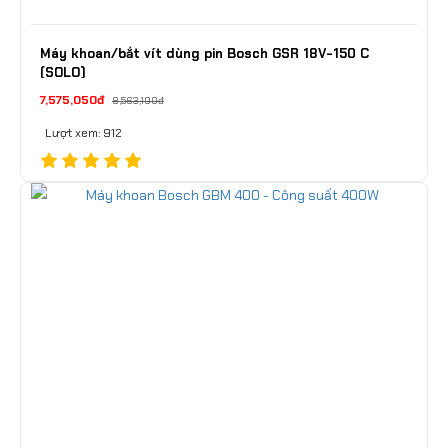
Máy khoan/bắt vít dùng pin Bosch GSR 18V-150 C
(SOLO)
7,575,050đ
8,563,100đ
Lượt xem: 912