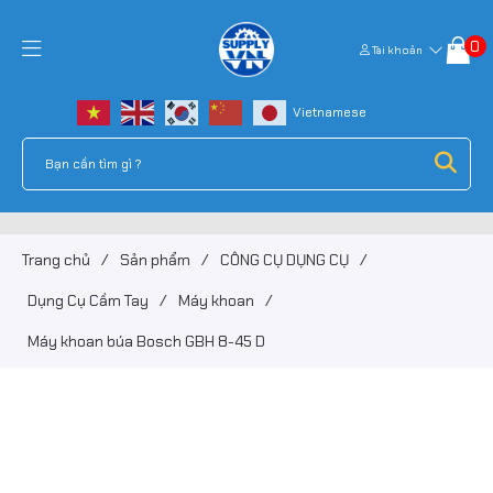
0
Tài khoản
Trang chủ
/
Sản phẩm
/
CÔNG CỤ DỤNG CỤ
/
Dụng Cụ Cầm Tay
/
Máy khoan
/
Máy khoan búa Bosch GBH 8-45 D