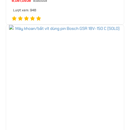
8,081,050đ
9,135,100đ
Lượt xem: 948