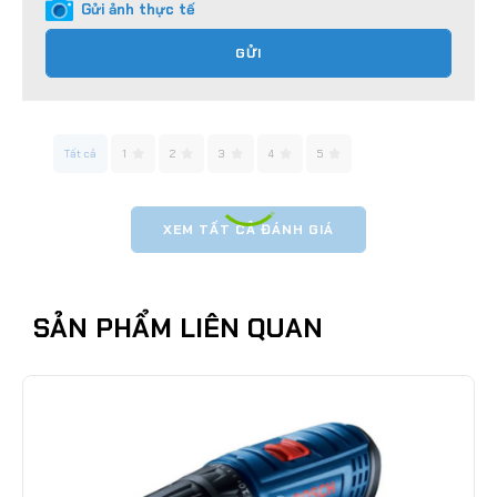
Gửi ảnh thực tế
GỬI
Tất cả
1
2
3
4
5
XEM TẤT CẢ ĐÁNH GIÁ
SẢN PHẨM LIÊN QUAN