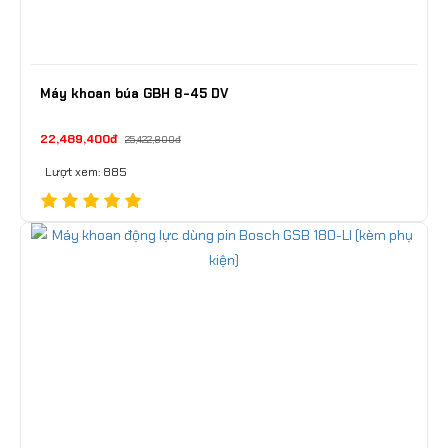
Máy khoan búa GBH 8-45 DV
22,489,400đ
25,422,800đ
Lượt xem: 885