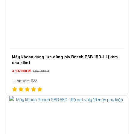
Máy khoan động lực dùng pin Bosch GSB 180-LI (kèm
phụ kiện)
4,107,800đ
4,643,600đ
Lượt xem: 933