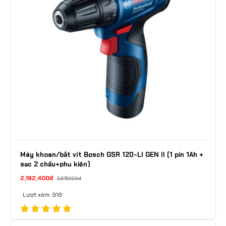
Máy khoan/bắt vít Bosch GSR 120-LI GEN II (1 pin 1Ah +
sạc 2 chấu+phụ kiện)
2,192,400đ
2,375,100đ
Lượt xem: 918