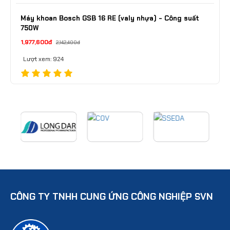
Máy khoan Bosch GSB 16 RE (valy nhựa) - Công suất
750W
1,977,600đ
2,142,400đ
Lượt xem: 924
CÔNG TY TNHH CUNG ỨNG CÔNG NGHIỆP SVN