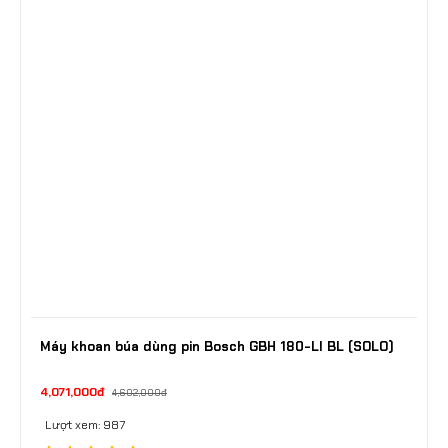
Máy khoan búa dùng pin Bosch GBH 180-LI BL (SOLO)
4,071,000đ
4,602,000đ
Lượt xem: 987