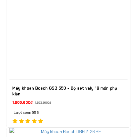
Máy khoan Bosch GSB 550 - Bộ set valy 19 món phụ
kiện
1,803,600đ
1,953,900đ
Lượt xem: 958