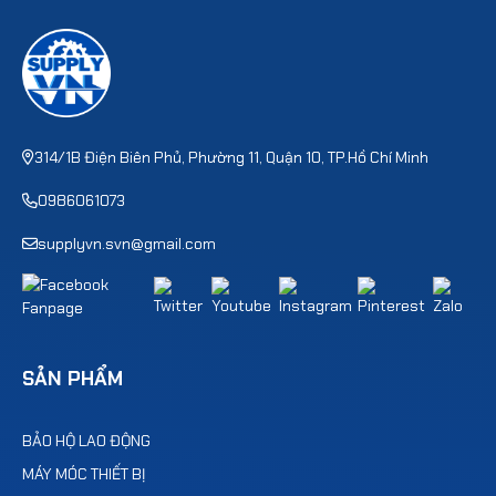
314/1B Điện Biên Phủ, Phường 11, Quận 10, TP.Hồ Chí Minh
0986061073
supplyvn.svn@gmail.com
SẢN PHẨM
BẢO HỘ LAO ĐỘNG
MÁY MÓC THIẾT BỊ