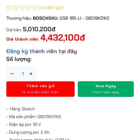
( 0 đánh giá )
Thương hiệu:
BOSCH
SKU:
GSB 185-LI - 06019K31K2
5,010,200đ
Giá bán:
4,432,100đ
Giá thành viên:
Đăng ký thành viên tại đây
Số lượng:
Thêm vào giỏ
Mua Ngay
và mua sản phẩm khác
Thanh toán ngay
- Hãng: Bosch
- Mã sản phẩm: 06019K31K2
- Điện áp pin: 18 V
- Dung lượng pin: 2 Ah
- Trọng lượng, thân máy: 0,99 kg