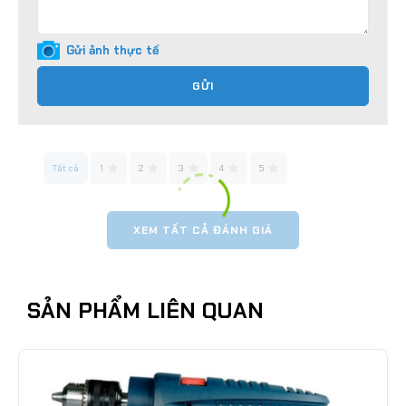
Gửi ảnh thực tế
GỬI
Tất cả
1
2
3
4
5
XEM TẤT CẢ ĐÁNH GIÁ
SẢN PHẨM LIÊN QUAN