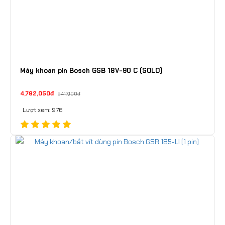
Máy khoan pin Bosch GSB 18V-90 C (SOLO)
4,792,050đ
5,417,100đ
Lượt xem: 976