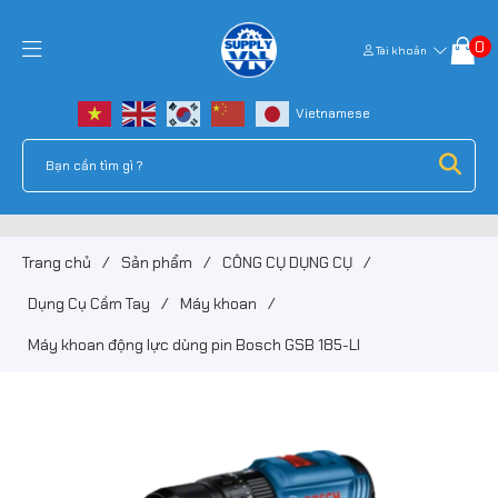
0
Tài khoản
Trang chủ
/
Sản phẩm
/
CÔNG CỤ DỤNG CỤ
/
Dụng Cụ Cầm Tay
/
Máy khoan
/
Máy khoan động lực dùng pin Bosch GSB 185-LI