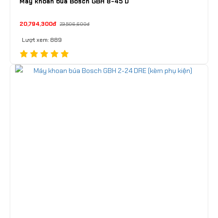
Máy khoan búa Bosch GBH 8-45 D
20,794,300đ
23,506,600đ
Lượt xem: 889