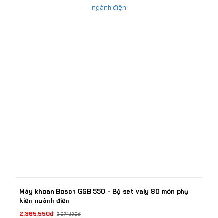
Máy khoan Bosch GSB 550 - Bộ set valy 80 món phụ
kiện ngành điện
2,365,550đ
2,674,100đ