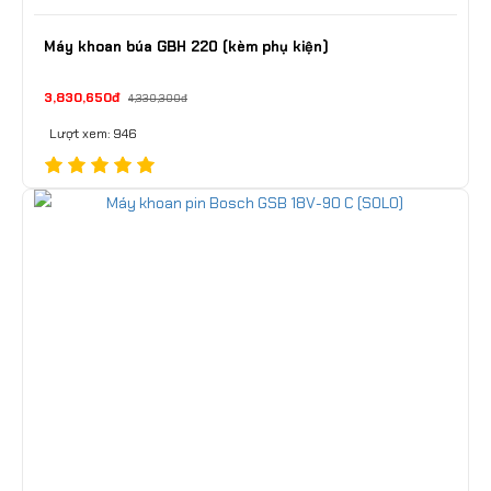
Máy khoan búa GBH 220 (kèm phụ kiện)
3,830,650đ
4,330,300đ
Lượt xem: 946