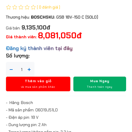
( 0 đánh giá )
Thương hiệu:
BOSCH
SKU:
GSB 18V-150 C (SOLO)
9,135,100đ
Giá bán:
8,081,050đ
Giá thành viên:
Đăng ký thành viên tại đây
Số lượng:
Thêm vào giỏ
Mua Ngay
và mua sản phẩm khác
Thanh toán ngay
- Hãng: Bosch
- Mã sản phẩm: 06019J51L0
- Điện áp pin: 18 V
- Dung lượng pin: 2 Ah
- Trọng lượng không gồm pin: 2,2 kg