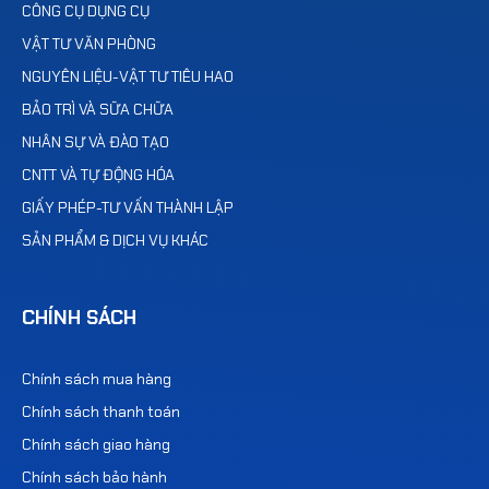
CÔNG CỤ DỤNG CỤ
VẬT TƯ VĂN PHÒNG
NGUYÊN LIỆU-VẬT TƯ TIÊU HAO
BẢO TRÌ VÀ SỮA CHỮA
NHÂN SỰ VÀ ĐÀO TẠO
CNTT VÀ TỰ ĐỘNG HÓA
GIẤY PHÉP-TƯ VẤN THÀNH LẬP
SẢN PHẨM & DỊCH VỤ KHÁC
CHÍNH SÁCH
Chính sách mua hàng
Chính sách thanh toán
Chính sách giao hàng
Chính sách bảo hành