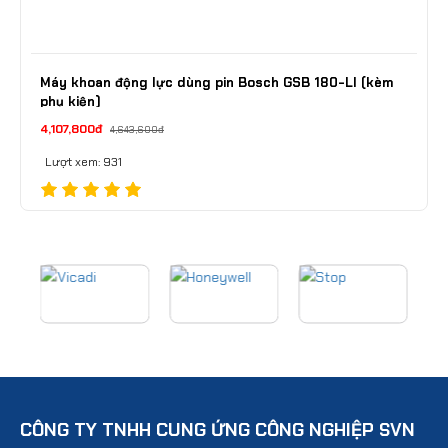
Máy khoan động lực dùng pin Bosch GSB 180-LI (kèm
phụ kiện)
4,107,800đ
4,643,600đ
Lượt xem: 931
CÔNG TY TNHH CUNG ỨNG CÔNG NGHIỆP SVN