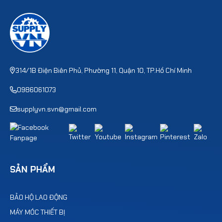
314/1B Điện Biên Phủ, Phường 11, Quận 10, TP.Hồ Chí Minh
0986061073
supplyvn.svn@gmail.com
SẢN PHẨM
BẢO HỘ LAO ĐỘNG
MÁY MÓC THIẾT BỊ