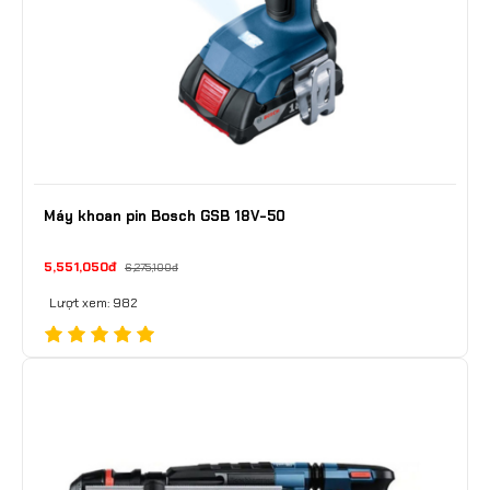
Máy khoan pin Bosch GSB 18V-50
5,551,050đ
6,275,100đ
Lượt xem: 982