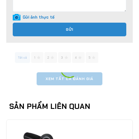
Gửi ảnh thực tế
GỬI
Tất cả
1
2
3
4
5
XEM TẤT CẢ ĐÁNH GIÁ
SẢN PHẨM LIÊN QUAN