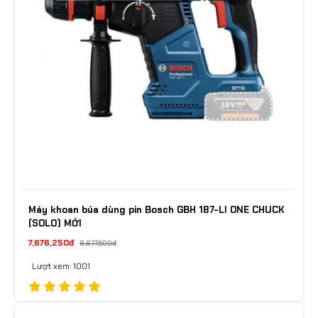
Máy khoan búa dùng pin Bosch GBH 187-LI ONE CHUCK
(SOLO) MỚI
7,676,250đ
8,677,500đ
Lượt xem: 1001