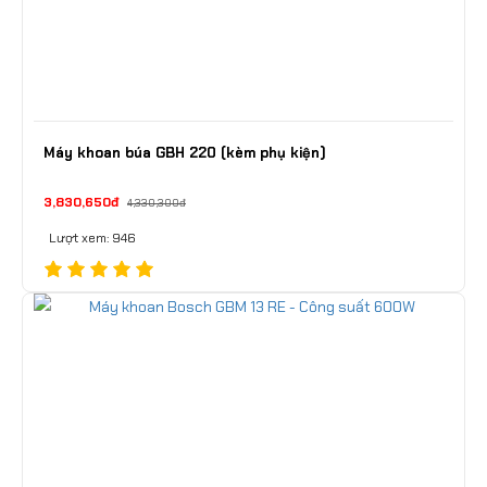
Máy khoan búa GBH 220 (kèm phụ kiện)
3,830,650đ
4,330,300đ
Lượt xem: 946