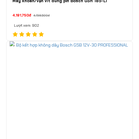
Máy khoan/vặn vít dùng pin Bosch GSR 185-LI
4,191,750đ
4,738,500đ
Lượt xem: 902