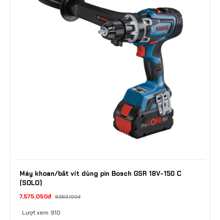
Máy khoan/bắt vít dùng pin Bosch GSR 18V-150 C
(SOLO)
7,575,050đ
8,563,100đ
Lượt xem: 910