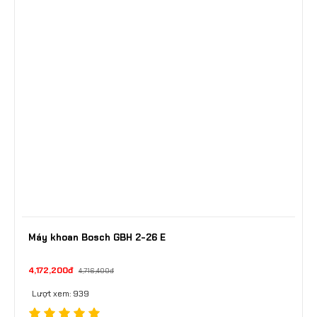
Máy khoan Bosch GBH 2-26 E
4,172,200đ
4,716,400đ
Lượt xem: 939