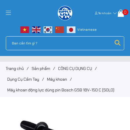
0
Tài khoản
Trang chủ
/
Sản phẩm
/
CÔNG CỤ DỤNG CỤ
/
Dụng Cụ Cầm Tay
/
Máy khoan
/
Máy khoan động lực dùng pin Bosch GSB 18V-150 C (SOLO)