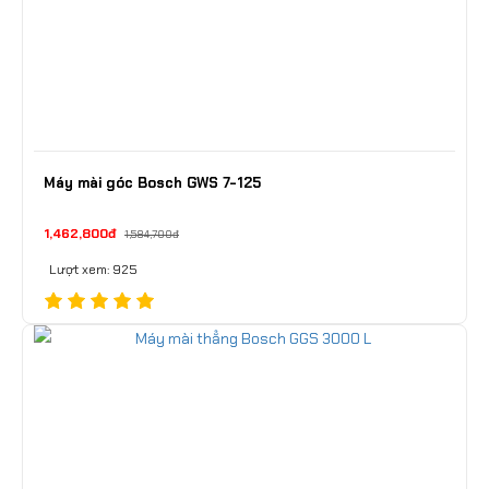
Máy mài góc Bosch GWS 7-125
1,462,800đ
1,584,700đ
Lượt xem: 925