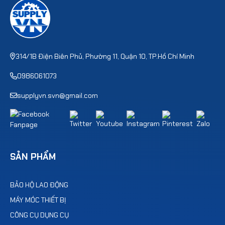
314/1B Điện Biên Phủ, Phường 11, Quận 10, TP.Hồ Chí Minh
0986061073
supplyvn.svn@gmail.com
SẢN PHẨM
BẢO HỘ LAO ĐỘNG
MÁY MÓC THIẾT BỊ
CÔNG CỤ DỤNG CỤ