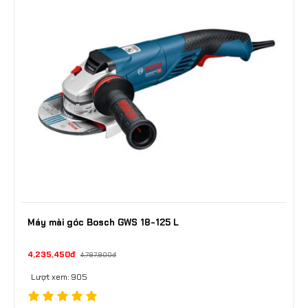
Máy mài góc Bosch GWS 18-125 L
4,235,450đ
4,787,900đ
Lượt xem: 905