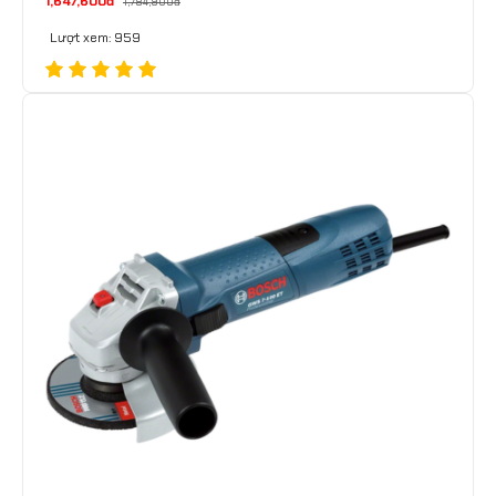
1,647,600đ
1,784,900đ
Lượt xem: 959