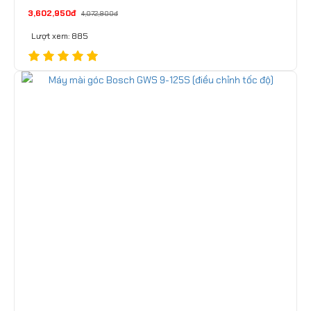
3,602,950đ
4,072,900đ
Lượt xem: 885