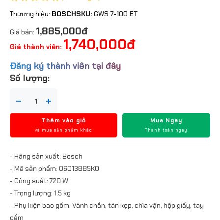
Thương hiệu:
BOSCH
SKU:
GWS 7-100 ET
1,885,000đ
Giá bán:
1,740,000đ
Giá thành viên:
Đăng ký thành viên tại đây
Số lượng:
Thêm vào giỏ
Mua Ngay
và mua sản phẩm khác
Thanh toán ngay
- Hãng sản xuất: Bosch
- Mã sản phẩm: 06013885K0
- Công suất: 720 W
- Trọng lượng: 1.5 kg
- Phụ kiện bao gồm: Vành chắn, tán kẹp, chìa vặn, hộp giấy, tay
cầm