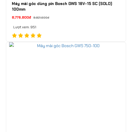
Máy mài góc dùng pin Bosch GWS 18V-15 SC (SOLO)
100mm
8,776,800đ
9,921,600đ
Lượt xem: 951