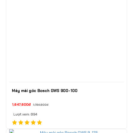
Máy mài góc Bosch GWS 900-100
1,647,600đ
1,784,900đ
Lượt xem: 894