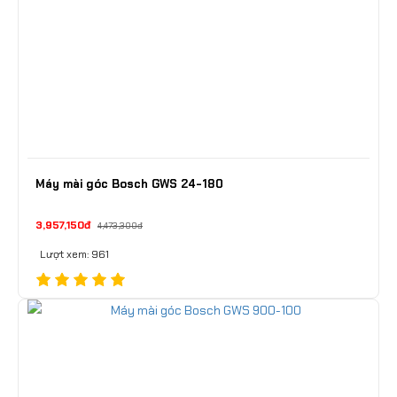
Máy mài góc Bosch GWS 24-180
3,957,150đ
4,473,300đ
Lượt xem: 961