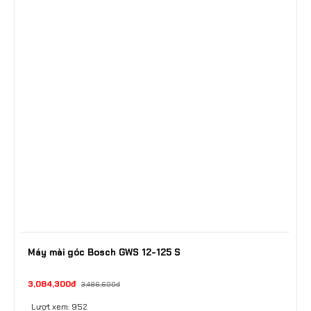
Máy mài góc Bosch GWS 12-125 S
3,084,300đ
3,486,600đ
Lượt xem: 952