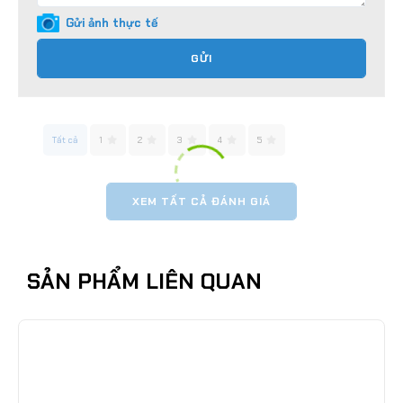
Gửi ảnh thực tế
GỬI
Tất cả
1
2
3
4
5
XEM TẤT CẢ ĐÁNH GIÁ
SẢN PHẨM LIÊN QUAN