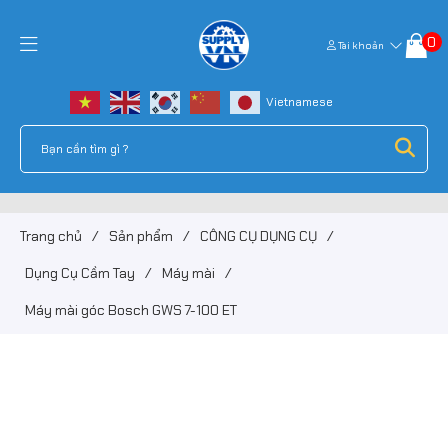
0
Tài khoản
Trang chủ
/
Sản phẩm
/
CÔNG CỤ DỤNG CỤ
/
Dụng Cụ Cầm Tay
/
Máy mài
/
Máy mài góc Bosch GWS 7-100 ET