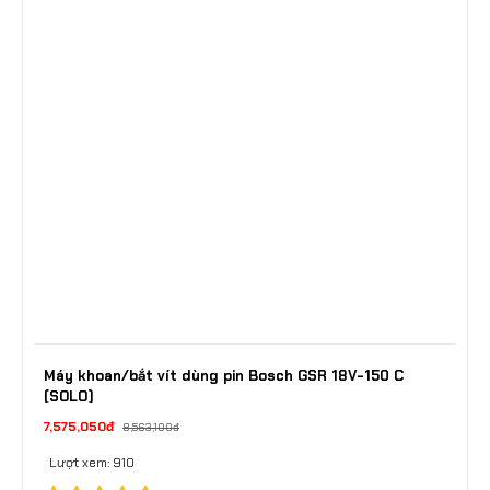
Máy khoan/bắt vít dùng pin Bosch GSR 18V-150 C
(SOLO)
7,575,050đ
8,563,100đ
Lượt xem: 910