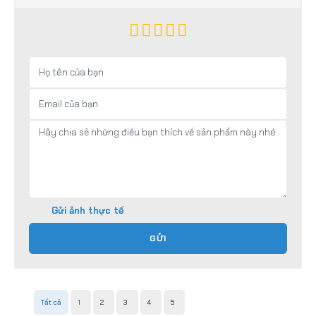
Gửi ảnh thực tế
GỬI
Tất cả
1
2
3
4
5