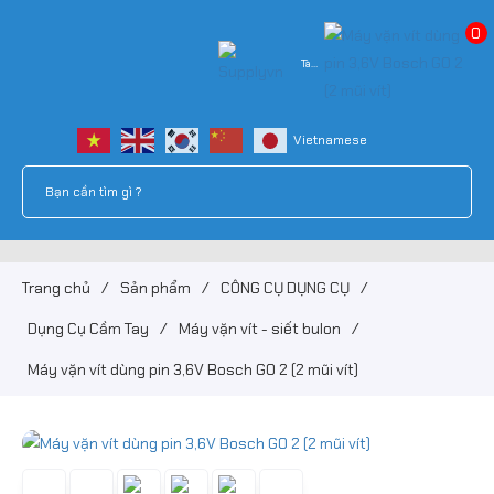
0
Tài
khoản
Trang chủ
/
Sản phẩm
/
CÔNG CỤ DỤNG CỤ
/
Dụng Cụ Cầm Tay
/
Máy vặn vít - siết bulon
/
Máy vặn vít dùng pin 3,6V Bosch GO 2 (2 mũi vít)