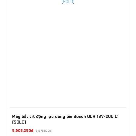
Máy bắt vít động lực dùng pin Bosch GDR 18V-200 C
(SOLO)
5,905,250đ
6,675,500đ