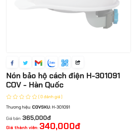
Nón bảo hộ cách điện H-301091
COV - Hàn Quốc
( 0 đánh giá )
Thương hiệu:
COV
SKU:
H-301091
365,000đ
Giá bán:
340,000đ
Giá thành viên: