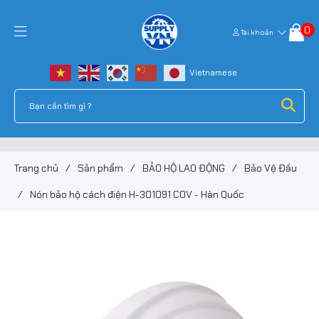
0
Tài khoản
Trang chủ
/
Sản phẩm
/
BẢO HỘ LAO ĐỘNG
/
Bảo Vệ Đầu
/
Nón bảo hộ cách điện H-301091 COV - Hàn Quốc