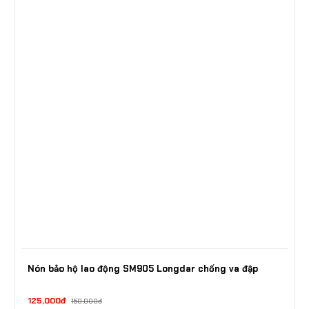
Nón bảo hộ lao động SM905 Longdar chống va đập
125,000đ
150,000đ