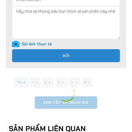
Gửi ảnh thực tế
GỬI
Tất cả
1
2
3
4
5
XEM TẤT CẢ ĐÁNH GIÁ
SẢN PHẨM LIÊN QUAN