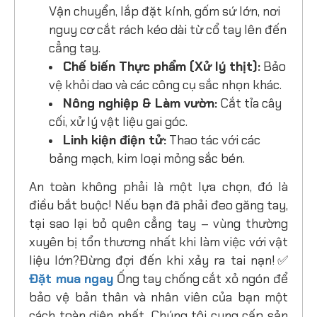
Vận chuyển, lắp đặt kính, gốm sứ lớn, nơi
nguy cơ cắt rách kéo dài từ cổ tay lên đến
cẳng tay.
Chế biến Thực phẩm (Xử lý thịt):
Bảo
vệ khỏi dao và các công cụ sắc nhọn khác.
Nông nghiệp & Làm vườn:
Cắt tỉa cây
cối, xử lý vật liệu gai góc.
Linh kiện điện tử:
Thao tác với các
bảng mạch, kim loại mỏng sắc bén.
An toàn không phải là một lựa chọn, đó là
điều bắt buộc! Nếu bạn đã phải đeo găng tay,
tại sao lại bỏ quên cẳng tay – vùng thường
xuyên bị tổn thương nhất khi làm việc với vật
liệu lớn?
Đừng đợi đến khi xảy ra tai nạn!
✅
Đặt mua ngay
Ống tay chống cắt xỏ ngón để
bảo vệ bản thân và nhân viên của bạn một
cách toàn diện nhất. Chúng tôi cung cấp sản