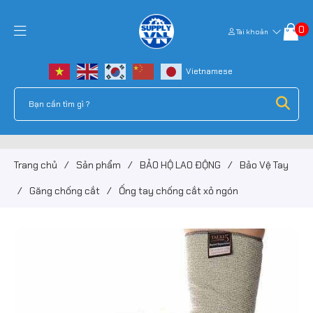
0
Tài khoản
Trang chủ
/
Sản phẩm
/
BẢO HỘ LAO ĐỘNG
/
Bảo Vệ Tay
/
Găng chống cắt
/
Ống tay chống cắt xỏ ngón