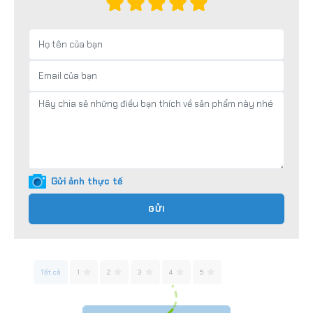
Gửi ảnh thực tế
GỬI
Tất cả
1
2
3
4
5