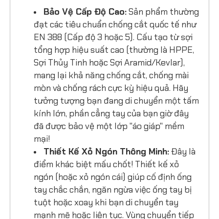
Bảo Vệ Cấp Độ Cao:
Sản phẩm thường
đạt các tiêu chuẩn chống cắt quốc tế như
EN 388 (Cấp độ 3 hoặc 5). Cấu tạo từ sợi
tổng hợp hiệu suất cao (thường là HPPE,
Sợi Thủy Tinh hoặc Sợi Aramid/Kevlar),
mang lại khả năng chống cắt, chống mài
mòn và chống rách cực kỳ hiệu quả. Hãy
tưởng tượng bạn đang di chuyển một tấm
kính lớn, phần cẳng tay của bạn giờ đây
đã được bảo vệ một lớp "áo giáp" mềm
mại!
Thiết Kế Xỏ Ngón Thông Minh:
Đây là
điểm khác biệt mấu chốt! Thiết kế xỏ
ngón (hoặc xỏ ngón cái) giúp cố định ống
tay chắc chắn, ngăn ngừa việc ống tay bị
tuột hoặc xoay khi bạn di chuyển tay
mạnh mẽ hoặc liên tục. Vùng chuyển tiếp