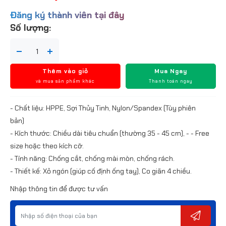
Đăng ký thành viên tại đây
Số lượng:
Thêm vào giỏ
Mua Ngay
và mua sản phẩm khác
Thanh toán ngay
- Chất liệu: HPPE, Sợi Thủy Tinh, Nylon/Spandex (Tùy phiên
bản)
- Kích thước: Chiều dài tiêu chuẩn (thường 35 - 45 cm), - - Free
size hoặc theo kích cỡ.
- Tính năng: Chống cắt, chống mài mòn, chống rách.
- Thiết kế: Xỏ ngón (giúp cố định ống tay), Co giãn 4 chiều.
Nhập thông tin để được tư vấn