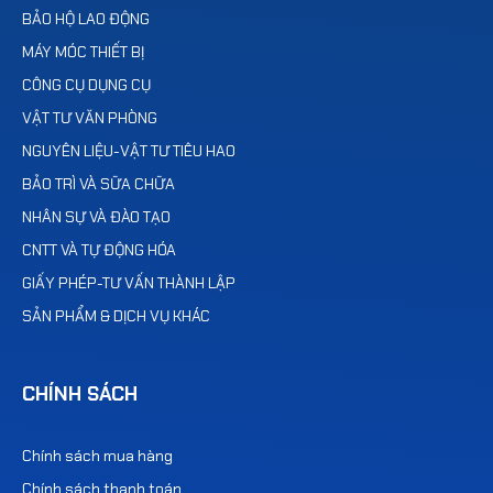
BẢO HỘ LAO ĐỘNG
MÁY MÓC THIẾT BỊ
CÔNG CỤ DỤNG CỤ
VẬT TƯ VĂN PHÒNG
NGUYÊN LIỆU-VẬT TƯ TIÊU HAO
BẢO TRÌ VÀ SỮA CHỮA
NHÂN SỰ VÀ ĐÀO TẠO
CNTT VÀ TỰ ĐỘNG HÓA
GIẤY PHÉP-TƯ VẤN THÀNH LẬP
SẢN PHẨM & DỊCH VỤ KHÁC
CHÍNH SÁCH
Chính sách mua hàng
Chính sách thanh toán