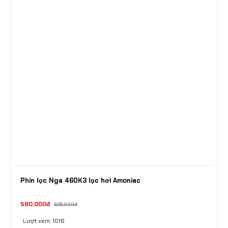
Phin lọc Nga 460K3 lọc hơi Amoniac
580,000đ
625,000đ
Lượt xem: 1016