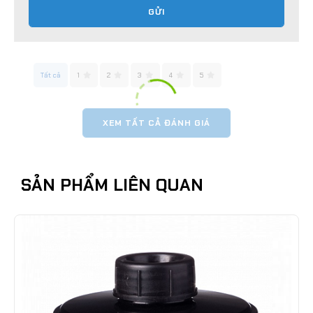
GỬI
Tất cả
1
2
3
4
5
XEM TẤT CẢ ĐÁNH GIÁ
SẢN PHẨM LIÊN QUAN