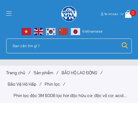
0
Tài khoản
Trang chủ
/
Sản phẩm
/
BẢO HỘ LAO ĐỘNG
/
Bảo Vệ Hô Hấp
/
Phin lọc
/
Phin lọc độc 3M 6006 lọc hơi độc hữu cơ, độc vô cơ, acid,
amoniac...