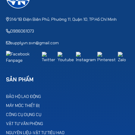
314/1B Điện Biên Phủ, Phường 11, Quận 10, TP.Hồ Chí Minh
0986061073
supplyvn.svn@gmail.com
SẢN PHẨM
BẢO HỘ LAO ĐỘNG
MÁY MÓC THIẾT BỊ
CÔNG CỤ DỤNG CỤ
VẬT TƯ VĂN PHÒNG
NGUYÊN LIỆU-VẬT TƯ TIÊU HAO