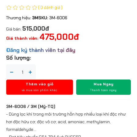
( 0 đánh giá )
Thương hiệu:
3M
SKU:
3M-6006
515,000đ
Giá bán:
475,000đ
Giá thành viên:
Đăng ký thành viên tại đây
Số lượng:
Thêm vào giỏ
Mua Ngay
và mua sản phẩm khác
Thanh toán ngay
3M-6006 / 3M (Mỹ-TQ)
- Dùng lọc khí trong môi trường hỗn hợp nhiều loại khí độc như
hơi độc hữu cơ, độc vô cơ, acid, amoniac, methylamin,
formaldehyde...
- Đạt tiêu chuẩn CSA Z94.4 và OH&ESD