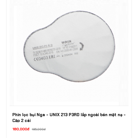
Phin lọc bụi Nga - UNIX 213 P3RD lắp ngoài bán mặt nạ -
Cặp 2 cái
180,000đ
195,000đ