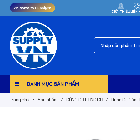
Welcome to Supplyvn
GIỚI THIỆU
LIÊN 
DANH MỤC SẢN PHẨM
Trang chủ
/
Sản phẩm
/
CÔNG CỤ DỤNG CỤ
/
Dụng Cụ Cầm 