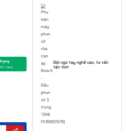
 Ngay
Đội ngũ tay nghề cao, tư vấn
tận tình
oán ngay