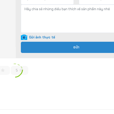
Gửi ảnh thực tế
GỬI
5