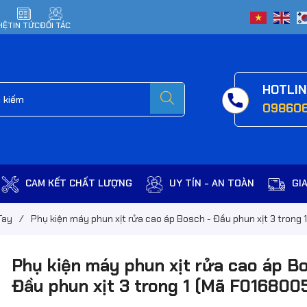
HỆ
TIN TỨC
ĐỐI TÁC
HOTLI
09860
CAM KẾT CHẤT LƯỢNG
UY TÍN - AN TOÀN
GI
Tay
/
Phụ kiện máy phun xịt rửa cao áp Bosch - Đầu phun xịt 3 trong
Phụ kiện máy phun xịt rửa cao áp B
Đầu phun xịt 3 trong 1 (Mã F016800