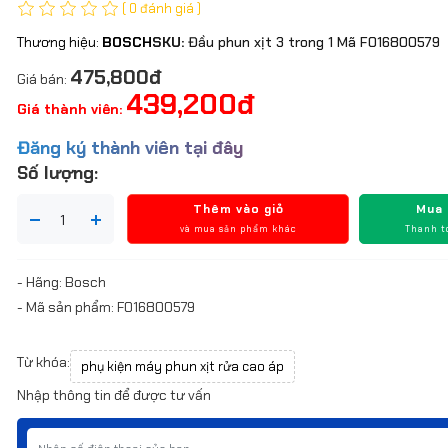
( 0 đánh giá )
Thương hiệu:
BOSCH
SKU:
Đầu phun xịt 3 trong 1 Mã F016800579
475,800đ
Giá bán:
439,200đ
Giá thành viên:
Đăng ký thành viên tại đây
Số lượng:
Thêm vào giỏ
Mua
và mua sản phẩm khác
Thanh t
- Hãng: Bosch
- Mã sản phẩm: F016800579
Từ khóa:
phụ kiện máy phun xịt rửa cao áp
Nhập thông tin để được tư vấn