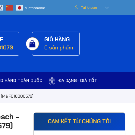
Tài khoản
NE
GIỎ HÀNG
61073
0
sản phẩm
AO HÀNG TOÀN QUỐC
ĐA DẠNG- GIÁ TỐT
 1 (Mã F016800579)
osch -
CAM KẾT TỪ CHÚNG TÔI
579)