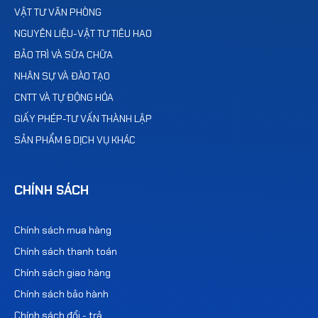
VẬT TƯ VĂN PHÒNG
NGUYÊN LIỆU-VẬT TƯ TIÊU HAO
BẢO TRÌ VÀ SỮA CHỮA
NHÂN SỰ VÀ ĐÀO TẠO
CNTT VÀ TỰ ĐỘNG HÓA
GIẤY PHÉP-TƯ VẤN THÀNH LẬP
SẢN PHẨM & DỊCH VỤ KHÁC
CHÍNH SÁCH
Chính sách mua hàng
Chính sách thanh toán
Chính sách giao hàng
Chính sách bảo hành
Chính sách đổi - trả