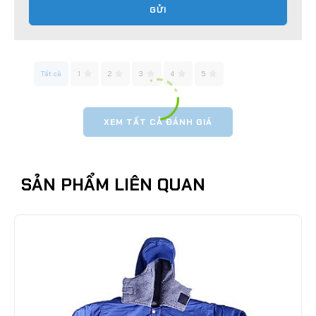
GỬI
Tất cả
1
2
3
4
5
XEM TẤT CẢ ĐÁNH GIÁ
SẢN PHẨM LIÊN QUAN