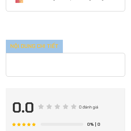
NỘI DUNG CHI TIẾT
0.0
0 đánh giá
0%
| 0