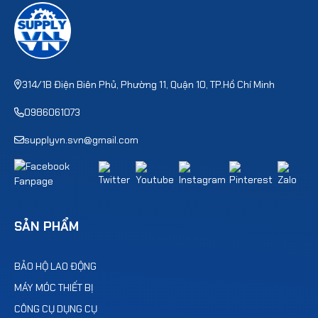
314/1B Điện Biên Phủ, Phường 11, Quận 10, TP.Hồ Chí Minh
0986061073
supplyvn.svn@gmail.com
SẢN PHẨM
BẢO HỘ LAO ĐỘNG
MÁY MÓC THIẾT BỊ
CÔNG CỤ DỤNG CỤ