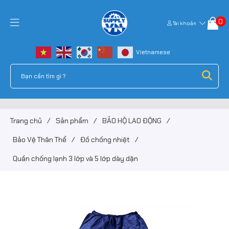
0
Tài khoản
Trang chủ
/
Sản phẩm
/
BẢO HỘ LAO ĐỘNG
/
Bảo Vệ Thân Thể
/
Đồ chống nhiệt
/
Quần chống lạnh 3 lớp và 5 lớp dày dặn