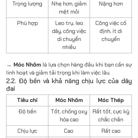
Trọng lượng
Nhẹ hơn, giảm
Nặng hơn
mệt mỏi
Phù hợp
Leo trụ, leo
Công việc cố
dây, công việc
định, ít di
di chuyển
chuyển
nhiều
→ Móc Nhôm
là lựa chọn hàng đầu khi bạn cần sự
linh hoạt và giảm tải trọng khi làm việc lâu.
2.2. Độ bền và khả năng chịu lực của dây
đai
Tiêu chí
Móc Nhôm
Móc Thép
Độ bền
Tốt, chống oxy
Rất tốt, cực kỳ
hóa cao
chắc chắn
Chịu lực
Cao
Rất cao