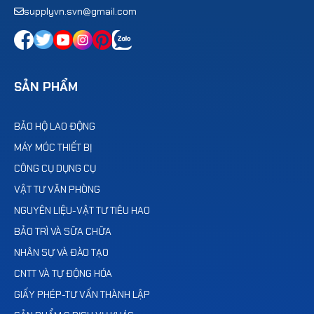
supplyvn.svn@gmail.com
SẢN PHẨM
BẢO HỘ LAO ĐỘNG
MÁY MÓC THIẾT BỊ
CÔNG CỤ DỤNG CỤ
VẬT TƯ VĂN PHÒNG
NGUYÊN LIỆU-VẬT TƯ TIÊU HAO
BẢO TRÌ VÀ SỮA CHỮA
NHÂN SỰ VÀ ĐÀO TẠO
CNTT VÀ TỰ ĐỘNG HÓA
GIẤY PHÉP-TƯ VẤN THÀNH LẬP