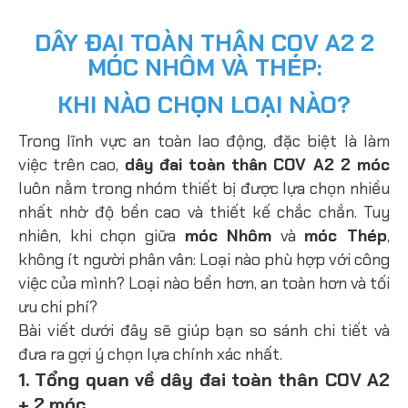
DÂY ĐAI TOÀN THÂN COV A2 2
MÓC NHÔM VÀ THÉP:
KHI NÀO CHỌN LOẠI NÀO?
Trong lĩnh vực an toàn lao động, đặc biệt là làm
việc trên cao,
dây đai toàn thân COV A2 2 móc
luôn nằm trong nhóm thiết bị được lựa chọn nhiều
nhất nhờ độ bền cao và thiết kế chắc chắn. Tuy
nhiên, khi chọn giữa
móc Nhôm
và
móc Thép
,
không ít người phân vân:
Loại nào phù hợp với công
việc của mình? Loại nào bền hơn, an toàn hơn và tối
ưu chi phí?
Bài viết dưới đây sẽ giúp bạn so sánh chi tiết và
đưa ra gợi ý chọn lựa chính xác nhất.
1. Tổng quan về dây đai toàn thân COV A2
+ 2 móc