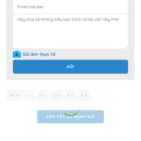
Gửi ảnh thực tế
GỬI
Tất cả
1
2
3
4
5
XEM TẤT CẢ ĐÁNH GIÁ