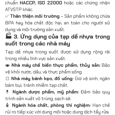
chuẩn
HACCP, ISO 22000
hoặc các chứng nhận
ATVSTP khác.
✅
Thân thiện môi trường
– Sản phẩm không chứa
BPA hay hóa chất độc hại, an toàn cho người sử
dụng và môi trường sản xuất.
🏭 3. Ứng dụng của tạp dề nhựa trong
suốt trong các nhà máy
Tạp dề nhựa trong suốt được sử dụng rộng rãi
trong nhiều lĩnh vực sản xuất:
🍣
Nhà máy chế biến thực phẩm, thủy sản:
Bảo
vệ khỏi nước, dầu, và thực phẩm sống.
🍞
Nhà máy bánh kẹo, đồ uống:
Giữ vệ sinh, ngăn
bám bụi, tránh nhiễm tạp chất.
💊
Ngành dược phẩm, mỹ phẩm:
Đảm bảo quy
trình sản xuất vô trùng, sạch sẽ.
🧴
Ngành hóa chất, phòng thí nghiệm:
Hạn chế
rủi ro tiếp xúc với dung môi hoặc dung dịch tẩy rửa.