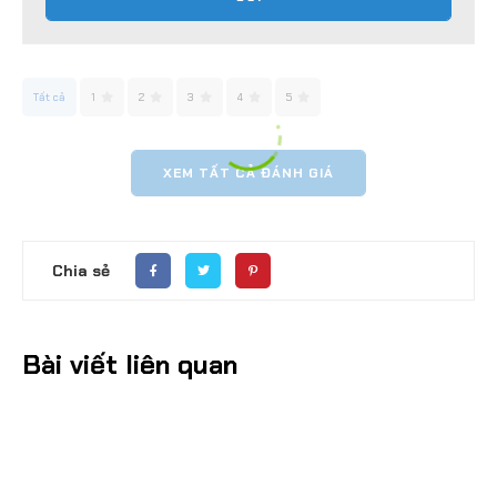
Tất cả
1
2
3
4
5
XEM TẤT CẢ ĐÁNH GIÁ
Chia sẻ
Bài viết liên quan