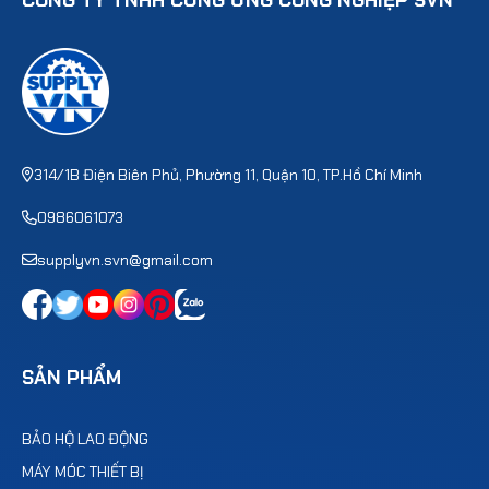
CÔNG TY TNHH CUNG ỨNG CÔNG NGHIỆP SVN
314/1B Điện Biên Phủ, Phường 11, Quận 10, TP.Hồ Chí Minh
0986061073
supplyvn.svn@gmail.com
SẢN PHẨM
BẢO HỘ LAO ĐỘNG
MÁY MÓC THIẾT BỊ