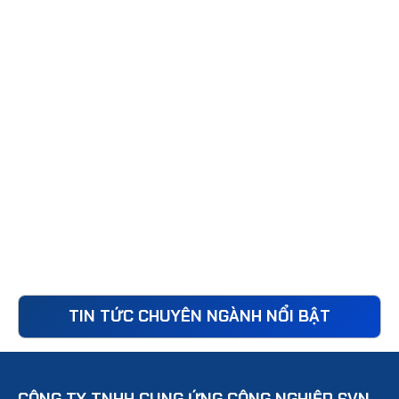
TIN TỨC CHUYÊN NGÀNH NỔI BẬT