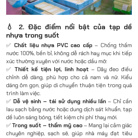
💧 2. Đặc điểm nổi bật của tạp dề
nhựa trong suốt
✅
Chất liệu nhựa PVC cao cấp
– Chống thấm
nước 100%, bền bỉ, không dễ rách hay mục khi tiếp
xúc thường xuyên với nước hoặc dầu mỡ.
✅
Thiết kế tiện lợi, linh hoạt
– Dây đeo điều
chỉnh dễ dàng, phù hợp cho cả nam và nữ. Kiểu
dáng ôm gọn, giúp di chuyển thuận tiện trong quá
trình làm việc.
✅
Dễ vệ sinh – tái sử dụng nhiều lần
– Chỉ cần
lau sạch bằng nước hoặc dung dịch sát khuẩn, tạp
dề luôn sáng bóng, tiết kiệm chi phí thay mới.
✅
Trong suốt – thẩm mỹ cao
– Mang lại cảm giác
chuyên nghiệp, sạch sẽ, giúp nhà máy đạt tiêu