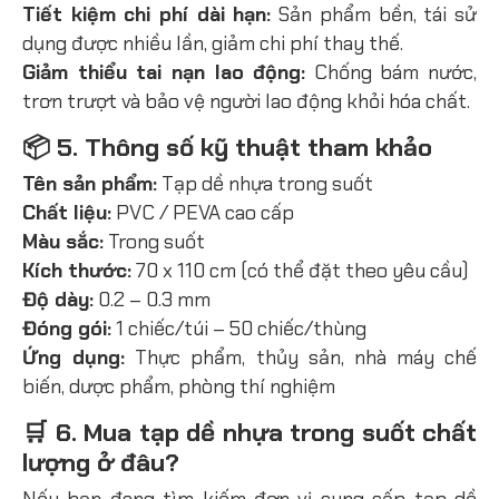
Tiết kiệm chi phí dài hạn:
Sản phẩm bền, tái sử
dụng được nhiều lần, giảm chi phí thay thế.
Giảm thiểu tai nạn lao động:
Chống bám nước,
trơn trượt và bảo vệ người lao động khỏi hóa chất.
📦 5. Thông số kỹ thuật tham khảo
Tên sản phẩm:
Tạp dề nhựa trong suốt
Chất liệu:
PVC / PEVA cao cấp
Màu sắc:
Trong suốt
Kích thước:
70 x 110 cm (có thể đặt theo yêu cầu)
Độ dày:
0.2 – 0.3 mm
Đóng gói:
1 chiếc/túi – 50 chiếc/thùng
Ứng dụng:
Thực phẩm, thủy sản, nhà máy chế
biến, dược phẩm, phòng thí nghiệm
🛒 6. Mua tạp dề nhựa trong suốt chất
lượng ở đâu?