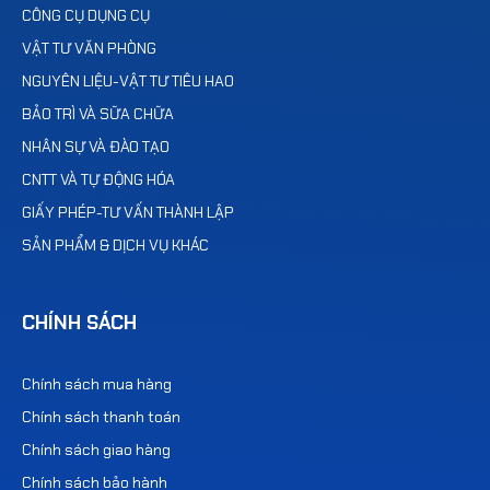
CÔNG CỤ DỤNG CỤ
VẬT TƯ VĂN PHÒNG
NGUYÊN LIỆU-VẬT TƯ TIÊU HAO
BẢO TRÌ VÀ SỮA CHỮA
NHÂN SỰ VÀ ĐÀO TẠO
CNTT VÀ TỰ ĐỘNG HÓA
GIẤY PHÉP-TƯ VẤN THÀNH LẬP
SẢN PHẨM & DỊCH VỤ KHÁC
CHÍNH SÁCH
Chính sách mua hàng
Chính sách thanh toán
Chính sách giao hàng
Chính sách bảo hành