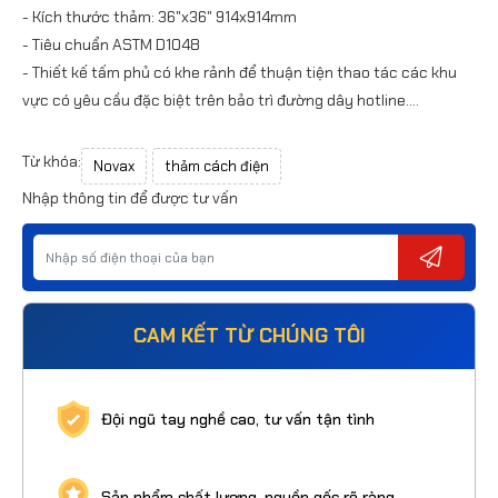
- Kích thước thảm: 36"x36" 914x914mm
- Tiêu chuẩn ASTM D1048
- Thiết kế tấm phủ có khe rảnh để thuận tiện thao tác các khu
vực có yêu cầu đặc biệt trên bảo trì đường dây hotline....
Từ khóa:
Novax
thảm cách điện
Nhập thông tin để được tư vấn
CAM KẾT TỪ CHÚNG TÔI
Đội ngũ tay nghề cao, tư vấn tận tình
Sản phẩm chất lượng, nguồn gốc rõ ràng