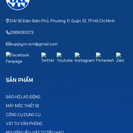
314/1B Điện Biên Phủ, Phường 11, Quận 10, TP.Hồ Chí Minh
0986061073
supplyvn.svn@gmail.com
SẢN PHẨM
BẢO HỘ LAO ĐỘNG
MÁY MÓC THIẾT BỊ
CÔNG CỤ DỤNG CỤ
VẬT TƯ VĂN PHÒNG
NGUYÊN LIỆU-VẬT TƯ TIÊU HAO