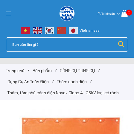
0
Tài khoản
Trang chủ
/
Sản phẩm
/
CÔNG CỤ DỤNG CỤ
/
Dụng Cụ An Toàn Điện
/
Thảm cách điện
/
Thảm, tấm phủ cách điện Novax Class 4 - 36KV loại có rảnh