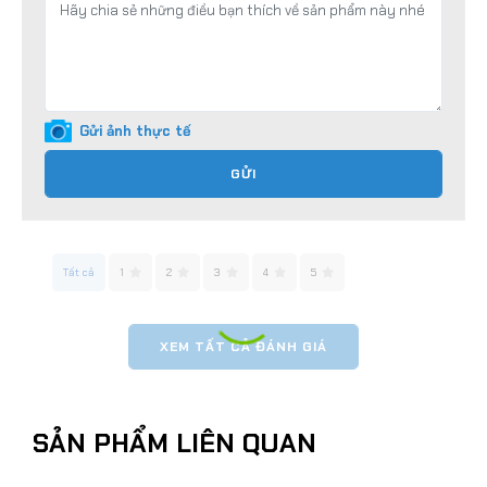
Gửi ảnh thực tế
GỬI
Tất cả
1
2
3
4
5
XEM TẤT CẢ ĐÁNH GIÁ
SẢN PHẨM LIÊN QUAN