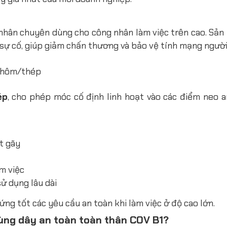
á nhân chuyên dùng cho công nhân làm việc trên cao. Sả
a sự cố, giúp giảm chấn thương và bảo vệ tính mạng người
ép
, cho phép móc cố định linh hoạt vào các điểm neo a
t gãy
m việc
sử dụng lâu dài
ng tốt các yêu cầu an toàn khi làm việc ở độ cao lớn.
dùng dây an toàn toàn thân COV B1?