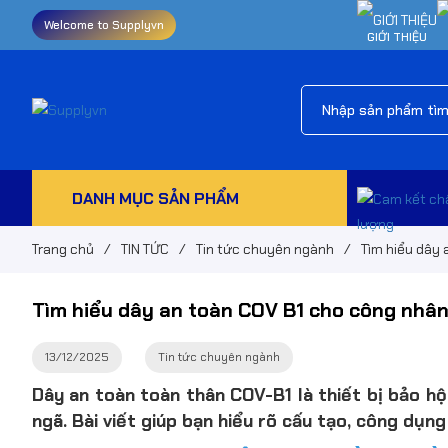
Welcome to Supplyvn
GIỚI THIỆU
DANH MỤC SẢN PHẨM
Trang chủ
/
TIN TỨC
/
Tin tức chuyên ngành
/
Tìm hiểu dây 
Tìm hiểu dây an toàn COV B1 cho công nhân
13/12/2025
Tin tức chuyên ngành
Dây an toàn toàn thân COV-B1 là thiết bị bảo hộ
ngã. Bài viết giúp bạn hiểu rõ cấu tạo, công dụn