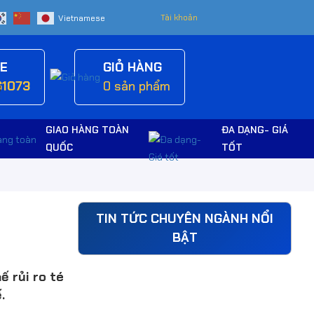
Tài khoản
NE
GIỎ HÀNG
61073
0
sản phẩm
GIAO HÀNG TOÀN
ĐA DẠNG- GIÁ
QUỐC
TỐT
TIN TỨC CHUYÊN NGÀNH NỔI
BẬT
ế rủi ro té
.