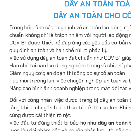
DÂY AN TOÀN TOÀN
DÂY AN TOÀN CHO C
Trong bối cảnh các quy định về an toàn lao động ngà
chuẩn không chỉ là trách nhiệm với người lao động 
COV B1 được thiết kế đáp ứng các yêu cầu cơ bản về
quy định an toàn và hạn chế rủi ro pháp lý.
Việc sử dụng dây an toàn đạt chuẩn như COV B1 giú
Hạn chế tai nạn lao động nghiêm trọng và chi phí ph
Giảm nguy cơ gián đoạn thi công do sự cố an toàn
Tạo môi trường làm việc chuyên nghiệp, an toàn và
Nâng cao hình ảnh doanh nghiệp trong mắt đối tác v
Đối với công nhân, việc được trang bị dây an toàn 
lắng khi di chuyển hoặc thao tác ở độ cao lớn. Khi
cũng được cải thiện rõ rệt.
Việc đầu tư đúng thiết bị bảo hộ như
dây an toàn 
lược lâu dài nhằm bảo vệ nguồn nhân lực - tài sản q