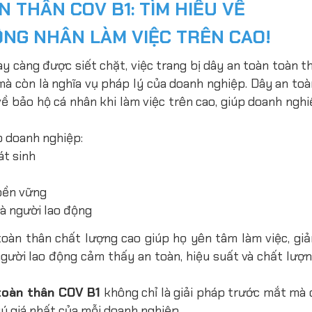
 THÂN COV B1: TÌM HIỂU VỀ
ÔNG NHÂN LÀM VIỆC TRÊN CAO!
y càng được siết chặt, việc trang bị dây an toàn toàn t
mà còn là nghĩa vụ pháp lý của doanh nghiệp. Dây an to
 bảo hộ cá nhân khi làm việc trên cao, giúp doanh nghi
p doanh nghiệp:
át sinh
 bền vững
à người lao động
toàn thân chất lượng cao giúp họ yên tâm làm việc, giả
 người lao động cảm thấy an toàn, hiệu suất và chất lượ
toàn thân COV B1
không chỉ là giải pháp trước mắt mà 
uý giá nhất của mỗi doanh nghiệp.