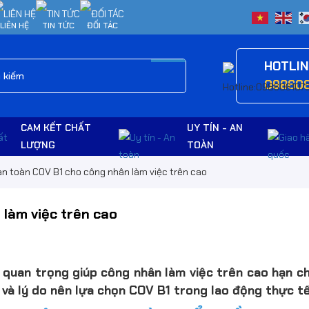
LIÊN HỆ
TIN TỨC
ĐỐI TÁC
HOTLI
09860
CAM KẾT CHẤT
UY TÍN - AN
LƯỢNG
TOÀN
an toàn COV B1 cho công nhân làm việc trên cao
 làm việc trên cao
 quan trọng giúp công nhân làm việc trên cao hạn ch
g và lý do nên lựa chọn COV B1 trong lao động thực tế