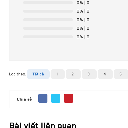
0%
| 0
0%
| 0
0%
| 0
0%
| 0
0%
| 0
Lọc theo:
Tất cả
1
2
3
4
5
Chia sẻ
Bài viết liên quan