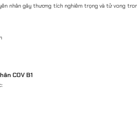
yên nhân gây thương tích nghiêm trọng và tử vong tron
n
thân COV B1
c: