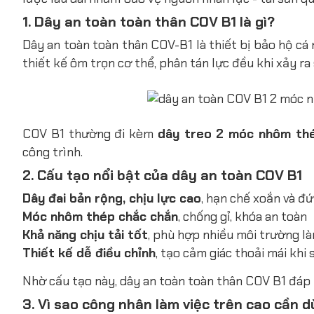
1. Dây an toàn toàn thân COV B1 là gì?
Dây an toàn toàn thân COV-B1 là thiết bị bảo hộ c
thiết kế ôm trọn cơ thể, phân tán lực đều khi xảy r
COV B1 thường đi kèm
dây treo 2 móc nhôm th
công trình.
2. Cấu tạo nổi bật của dây an toàn COV B1
Dây đai bản rộng, chịu lực cao
, hạn chế xoắn và đứ
Móc nhôm thép chắc chắn
, chống gỉ, khóa an toàn
Khả năng chịu tải tốt
, phù hợp nhiều môi trường là
Thiết kế dễ điều chỉnh
, tạo cảm giác thoải mái khi 
Nhờ cấu tạo này, dây an toàn toàn thân COV B1 đáp ứ
3. Vì sao công nhân làm việc trên cao cần 