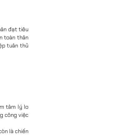
hân đạt tiêu
àn toàn thân
ệp tuân thủ
m tâm lý lo
ng công việc
còn là chiến