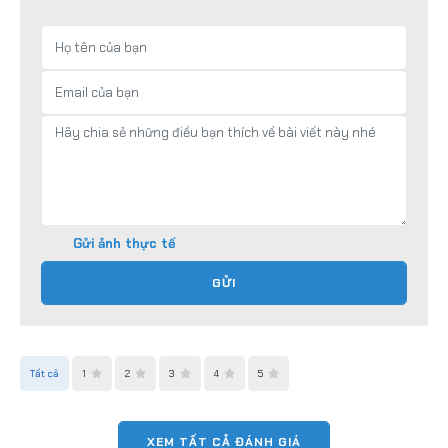
Gửi ảnh thực tế
GỬI
Tất cả
1
2
3
4
5
XEM TẤT CẢ ĐÁNH GIÁ