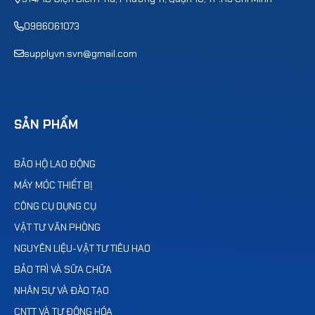
0986061073
supplyvn.svn@gmail.com
SẢN PHẨM
BẢO HỘ LAO ĐỘNG
MÁY MÓC THIẾT BỊ
CÔNG CỤ DỤNG CỤ
VẬT TƯ VĂN PHÒNG
NGUYÊN LIỆU-VẬT TƯ TIÊU HAO
BẢO TRÌ VÀ SỮA CHỮA
NHÂN SỰ VÀ ĐÀO TẠO
CNTT VÀ TỰ ĐỘNG HÓA