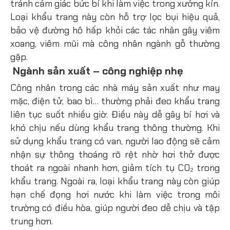
tránh cảm giác bức bí khi làm việc trong xưởng kín.
Loại khẩu trang này còn hỗ trợ lọc bụi hiệu quả,
bảo vệ đường hô hấp khỏi các tác nhân gây viêm
xoang, viêm mũi mà công nhân ngành gỗ thường
gặp.
Ngành sản xuất – công nghiệp nh
ẹ
Công nhân trong các nhà máy sản xuất như may
mặc, điện tử, bao bì… thường phải đeo khẩu trang
liên tục suốt nhiều giờ. Điều này dễ gây bí hơi và
khó chịu nếu dùng khẩu trang thông thường. Khi
sử dụng khẩu trang có van, người lao động sẽ cảm
nhận sự thông thoáng rõ rệt nhờ hơi thở được
thoát ra ngoài nhanh hơn, giảm tích tụ CO₂ trong
khẩu trang. Ngoài ra, loại khẩu trang này còn giúp
hạn chế đọng hơi nước khi làm việc trong môi
trường có điều hòa, giúp người đeo dễ chịu và tập
trung hơn.