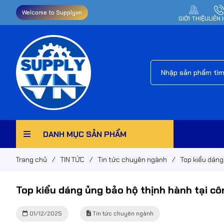
Welcome to Supplyvn
GIỚI THIỆU
LIÊN 
DANH MỤC SẢN PHẨM
Trang chủ
/
TIN TỨC
/
Tin tức chuyên ngành
/
Top kiểu dáng
Top kiểu dáng ủng bảo hộ thịnh hành tại cô
01/12/2025
Tin tức chuyên ngành