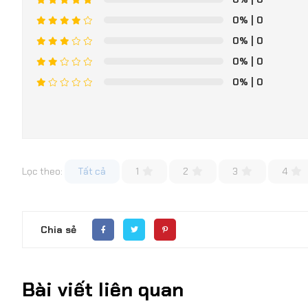
0%
| 0
0%
| 0
0%
| 0
0%
| 0
Lọc theo:
Tất cả
1
2
3
4
Chia sẻ
Bài viết liên quan