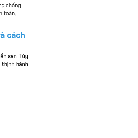
ủng chống
n toàn,
và cách
nền sàn. Tùy
 thịnh hành