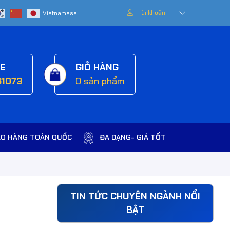
Tài khoản
NE
GIỎ HÀNG
61073
0
sản phẩm
AO HÀNG TOÀN QUỐC
ĐA DẠNG- GIÁ TỐT
TIN TỨC CHUYÊN NGÀNH NỔI
BẬT