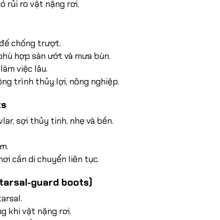
 rủi ro vật nặng rơi.
đế chống trượt.
 phù hợp sàn ướt và mưa bùn.
làm việc lâu.
ng trình thủy lợi, nông nghiệp.
ts
ar, sợi thủy tinh, nhẹ và bền.
ớn.
nơi cần di chuyển liên tục.
tarsal‑guard boots)
arsal.
 khi vật nặng rơi.