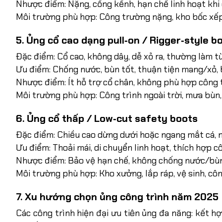
Nhược điểm: Nặng, cồng kềnh, hạn chế linh hoạt khi 
Môi trường phù hợp: Công trường nặng, kho bốc xếp
5. Ủng cổ cao dạng pull‑on / Rigger‑style b
Đặc điểm: Cổ cao, không dây, dễ xỏ ra, thường làm t
Ưu điểm: Chống nước, bùn tốt, thuận tiện mang/xỏ, b
Nhược điểm: Ít hỗ trợ cổ chân, không phù hợp công 
Môi trường phù hợp: Công trình ngoài trời, mưa bùn, 
6. Ủng cổ thấp / Low‑cut safety boots
Đặc điểm: Chiều cao dừng dưới hoặc ngang mắt cá, nh
Ưu điểm: Thoải mái, di chuyển linh hoạt, thích hợp c
Nhược điểm: Bảo vệ hạn chế, không chống nước/bùn
Môi trường phù hợp: Kho xưởng, lắp ráp, vệ sinh, côn
7. Xu hướng chọn ủng công trình năm 2025
Các công trình hiện đại ưu tiên ủng đa năng: kết h