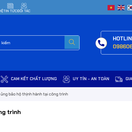
HỆ
TIN TỨC
ĐỐI TÁC
HOTLI
09860
CAM KẾT CHẤT LƯỢNG
UY TÍN - AN TOÀN
GI
 ủng bảo hộ thịnh hành tại công trình
ng trình