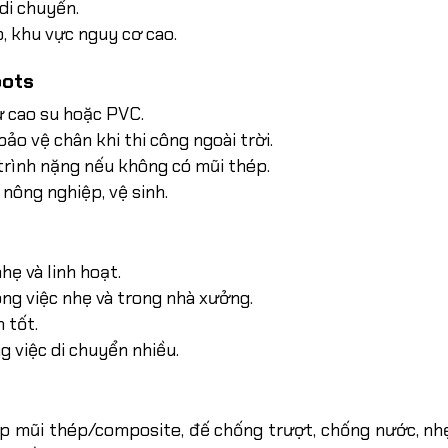
di chuyển.
, khu vực nguy cơ cao.
oots
ừ cao su hoặc PVC.
ảo vệ chân khi thi công ngoài trời.
trình nặng nếu không có mũi thép.
nông nghiệp, vệ sinh.
ẹ và linh hoạt.
ông việc nhẹ và trong nhà xưởng.
 tốt.
g việc di chuyển nhiều.
ợp mũi thép/composite, đế chống trượt, chống nước, nhẹ