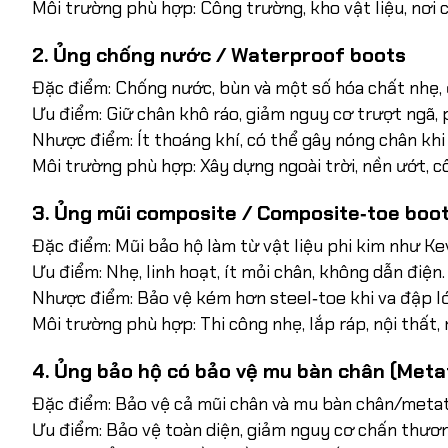
Môi trường phù hợp: Công trường, kho vật liệu, nơi có
2. Ủng chống nước / Waterproof boots
Đặc điểm: Chống nước, bùn và một số hóa chất nhẹ, 
Ưu điểm: Giữ chân khô ráo, giảm nguy cơ trượt ngã,
Nhược điểm: Ít thoáng khí, có thể gây nóng chân khi 
Môi trường phù hợp: Xây dựng ngoài trời, nền ướt, cô
3. Ủng mũi composite / Composite‑toe boo
Đặc điểm: Mũi bảo hộ làm từ vật liệu phi kim như Kevl
Ưu điểm: Nhẹ, linh hoạt, ít mỏi chân, không dẫn điện.
Nhược điểm: Bảo vệ kém hơn steel‑toe khi va đập l
Môi trường phù hợp: Thi công nhẹ, lắp ráp, nội thất, 
4. Ủng bảo hộ có bảo vệ mu bàn chân (Meta
Đặc điểm: Bảo vệ cả mũi chân và mu bàn chân/metat
Ưu điểm: Bảo vệ toàn diện, giảm nguy cơ chấn thương