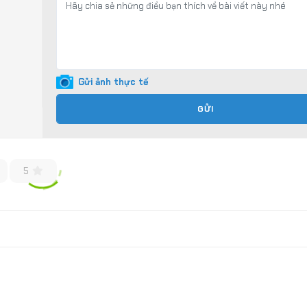
Gửi ảnh thực tế
GỬI
5