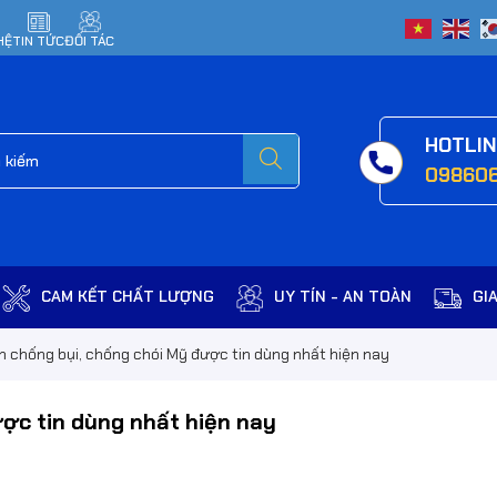
HỆ
TIN TỨC
ĐỐI TÁC
HOTLI
09860
CAM KẾT CHẤT LƯỢNG
UY TÍN - AN TOÀN
GI
h chống bụi, chống chói Mỹ được tin dùng nhất hiện nay
ược tin dùng nhất hiện nay