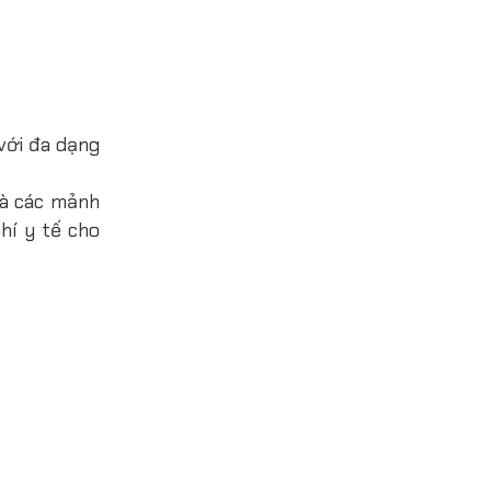
với đa dạng
 và các mảnh
hí y tế cho