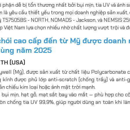
ộ phận dễ bị tổn thương nhất bởi bụi mịn, tia UV và ánh 
n là yêu cầu thiết yếu trong mọi doanh nghiệp sản xuất, 
 Mỹ T57505BS - NORTH, NOMADS - Jackson, và NEMSIS 25
 Việt Nam lựa chọn nhiều nhờ chất lượng vượt trội và đ
chói cao cấp đến từ Mỹ được doanh 
dùng năm 2025
RTH (USA)
ll (Mỹ), được sản xuất từ chất liệu Polycarbonate c
 kính được phủ lớp anti-scratch (chống trầy) và anti-g
hản chiếu kim loại hoặc ánh mặt trời mạnh.
a bụi mịn, hạt gỗ, mạt sắt bay vào mắt — phù hợp cho c
 còn chống tia UV 99,9%, giúp người dùng an toàn khi là