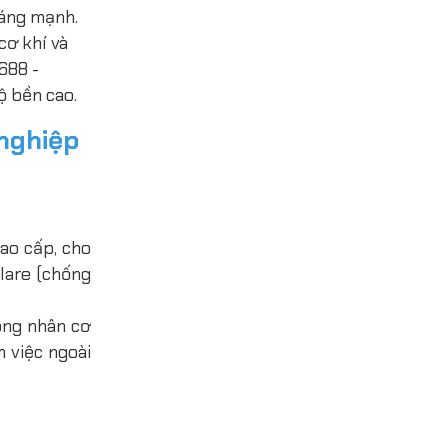
sáng mạnh.
cơ khí và
688 -
ộ bền cao.
nghiệp
ao cấp, cho
lare (chống
ông nhân cơ
m việc ngoài