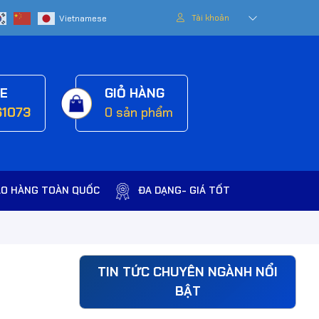
Tài khoản
NE
GIỎ HÀNG
61073
0
sản phẩm
AO HÀNG TOÀN QUỐC
ĐA DẠNG- GIÁ TỐT
TIN TỨC CHUYÊN NGÀNH NỔI
BẬT