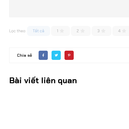
Lọc theo:
Tất cả
1
2
3
4
Chia sẻ
Bài viết liên quan