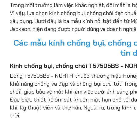
Trong môi trường làm việc khắc nghiệt, đôi mắt là b
Vì vậy, lựa chọn kính chống bụi, chống chói đạt chuẩ
xây dựng. Dưới đây là ba mẫu kính nổi bật đến từ
Jackson, hiện đang được người dùng và doanh nghiệp
Các mẫu kính chống bụi, chống 
tin 
Kính chống bụi, chống chói T57505BS - NO
Dòng T57505BS - NORTH thuộc thương hiệu Honeywe
khả năng chống va đập và chống bụi cực tốt. Tròng
chói), giúp bảo vệ mắt khi làm việc dưới ánh sáng p
Đặc biệt, thiết kế ôm sát khuôn mặt hạn chế tối đ
khí, kỹ thuật viên và thợ hàn. Ngoài ra, tròng kính
trời.