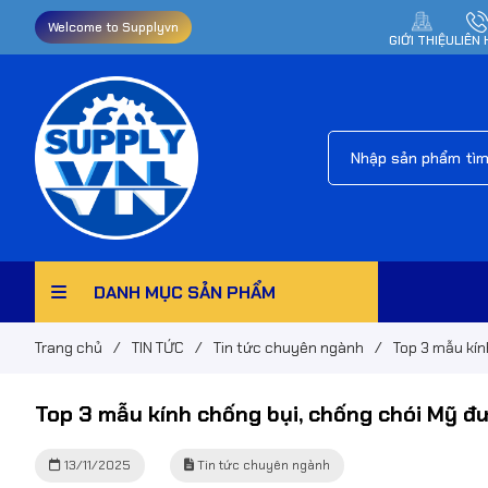
Welcome to Supplyvn
GIỚI THIỆU
LIÊN 
DANH MỤC SẢN PHẨM
Trang chủ
/
TIN TỨC
/
Tin tức chuyên ngành
/
Top 3 mẫu kín
Top 3 mẫu kính chống bụi, chống chói Mỹ đ
13/11/2025
Tin tức chuyên ngành