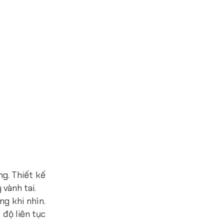
g. Thiết kế
vành tai.
g khi nhìn.
độ liên tục