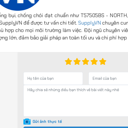
ống bụi, chống chói đạt chuẩn như T57505BS - NORT
SupplyVN để được tư vấn chi tiết.
SupplyVN
chuyên cun
ù hợp cho mọi môi trường làm việc. Đội ngũ chuyên viê
ợng lớn, đảm bảo giải pháp an toàn tối ưu và chi phí hợp
Gửi ảnh thực tế