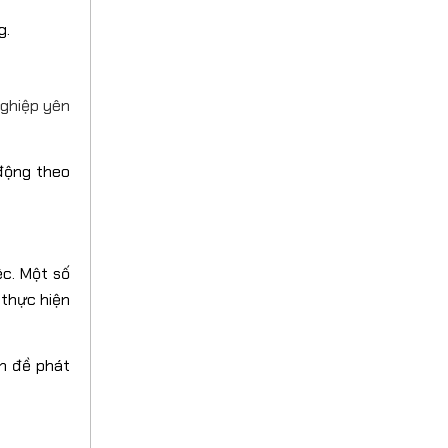
g.
nghiệp yên
động theo
ệc. Một số
 thực hiện
ấn đề phát