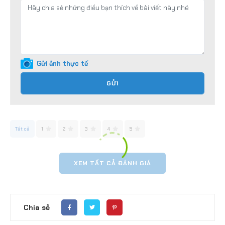
Gửi ảnh thực tế
GỬI
Tất cả
1
2
3
4
5
XEM TẤT CẢ ĐÁNH GIÁ
Chia sẻ