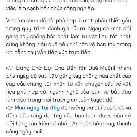
thống mở có nguy cơ bắn tóe cao, ví dụ như trong
việc làm sạch bồn chứa công nghiệp.
Việc lựa chọn độ dài phù hợp là một phần thiết yếu
trong quy trình đánh giá rủi ro. Ngay cả một đôi
găng tay chống hóa chất làm từ vật liệu tốt nhất
cũng không hiệu quả nếu chỉ bảo vệ bàn tay trong
khi cẳng tay vẫn tiếp xúc trực tiếp.
👉 Đừng Chờ Đợi Cho Đến Khi Quá Muộn! Khám
phá ngay bộ sưu tập găng tay chống hóa chất cao
cấp của chúng tôi, nhận tư vấn chuyên sâu về vật
liệu phù hợp với ngành nghề của bạn, và bắt đầu
làm việc trong môi trường an toàn tuyệt đối.
👉
Mua ngay tại đây
để hưởng ưu đãi đặc biệt và
đảm bảo rằng đôi tay của bạn luôn được bảo vệ
bởi hàng rào kiên cố nhất! An toàn hôm nay, thành
công ngày mai!