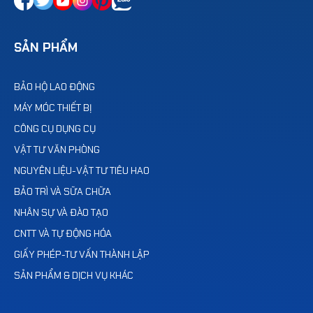
SẢN PHẨM
BẢO HỘ LAO ĐỘNG
MÁY MÓC THIẾT BỊ
CÔNG CỤ DỤNG CỤ
VẬT TƯ VĂN PHÒNG
NGUYÊN LIỆU-VẬT TƯ TIÊU HAO
BẢO TRÌ VÀ SỮA CHỮA
NHÂN SỰ VÀ ĐÀO TẠO
CNTT VÀ TỰ ĐỘNG HÓA
GIẤY PHÉP-TƯ VẤN THÀNH LẬP
SẢN PHẨM & DỊCH VỤ KHÁC