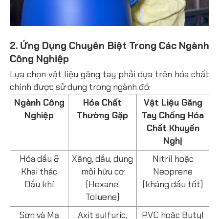
2. Ứng Dụng Chuyên Biệt Trong Các Ngành
Công Nghiệp
Lựa chọn vật liệu găng tay phải dựa trên hóa chất
chính được sử dụng trong ngành đó:
Ngành Công
Hóa Chất
Vật Liệu Găng
Nghiệp
Thường Gặp
Tay Chống Hóa
Chất Khuyến
Nghị
Hóa dầu &
Xăng, dầu, dung
Nitril hoặc
Khai thác
môi hữu cơ
Neoprene
Dầu khí
(Hexane,
(kháng dầu tốt)
Toluene)
Sơn và Mạ
Axit sulfuric,
PVC hoặc Butyl