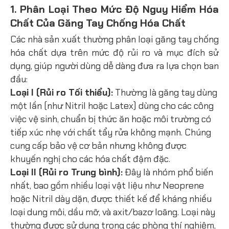
1. Phân Loại Theo Mức Độ Nguy Hiểm Hóa
Chất Của Găng Tay Chống Hóa Chất
Các nhà sản xuất thường phân loại găng tay chống
hóa chất dựa trên mức độ rủi ro và mục đích sử
dụng, giúp người dùng dễ dàng đưa ra lựa chọn ban
đầu:
Loại I (Rủi ro Tối thiểu):
Thường là găng tay dùng
một lần (như Nitril hoặc Latex) dùng cho các công
việc vệ sinh, chuẩn bị thức ăn hoặc môi trường có
tiếp xúc nhẹ với chất tẩy rửa không mạnh. Chúng
cung cấp bảo vệ cơ bản nhưng không được
khuyến nghị cho các hóa chất đậm đặc.
Loại II (Rủi ro Trung bình):
Đây là nhóm phổ biến
nhất, bao gồm nhiều loại vật liệu như Neoprene
hoặc Nitril dày dặn, được thiết kế để kháng nhiều
loại dung môi, dầu mỡ, và axit/bazơ loãng. Loại này
thường được sử dụng trong các phòng thí nghiệm,