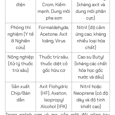
điện
Crom, Kiềm
(kháng axit và
mạnh, Dung môi
dung môi phân
pha sơn
cực)
Phòng thí
Formaldehyde,
Nitril (độ cảm
nghiệm (Y tế
Acetone, Axit
ứng cao, kháng
& Nghiên
loãng, Virus
nhiều loại hóa
cứu)
chất)
Nông nghiệp
Thuốc trừ sâu,
Cao su Butyl
(Xử lý thuốc
thuốc diệt cỏ
(kháng các chất
trừ sâu)
gốc hữu cơ
hóa học gốc
nước và dầu)
Sản xuất
Axit Flohydric
Nitril hoặc
Chip/Bán
(HF), Axeton,
Neoprene (có độ
dẫn
Isopropyl
dày và độ tinh
Alcohol (IPA)
khiết cao)
Trong ngành sơn và mạ, cần một đôi găng tay