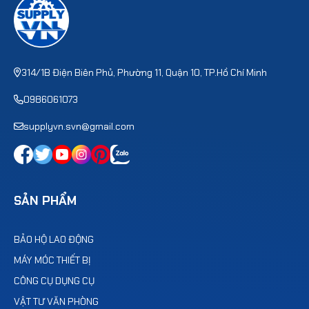
314/1B Điện Biên Phủ, Phường 11, Quận 10, TP.Hồ Chí Minh
0986061073
supplyvn.svn@gmail.com
SẢN PHẨM
BẢO HỘ LAO ĐỘNG
MÁY MÓC THIẾT BỊ
CÔNG CỤ DỤNG CỤ
VẬT TƯ VĂN PHÒNG