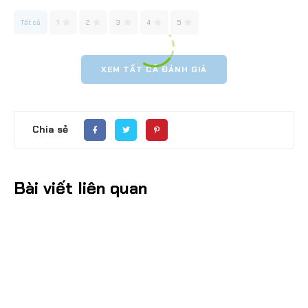
Tất cả
1
2
3
4
5
XEM TẤT CẢ ĐÁNH GIÁ
Chia sẻ
Bài viết liên quan