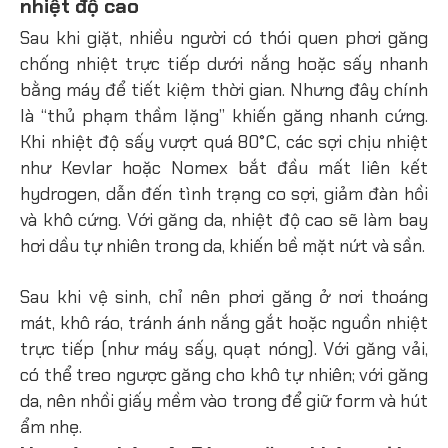
nhiệt độ cao
Sau khi giặt, nhiều người có thói quen phơi găng
chống nhiệt trực tiếp dưới nắng hoặc sấy nhanh
bằng máy để tiết kiệm thời gian. Nhưng đây chính
là “thủ phạm thầm lặng” khiến găng nhanh cứng.
Khi nhiệt độ sấy vượt quá 80°C, các sợi chịu nhiệt
như Kevlar hoặc Nomex bắt đầu mất liên kết
hydrogen, dẫn đến tình trạng co sợi, giảm đàn hồi
và khô cứng. Với găng da, nhiệt độ cao sẽ làm bay
hơi dầu tự nhiên trong da, khiến bề mặt nứt và sần.
Sau khi vệ sinh, chỉ nên phơi găng ở nơi thoáng
mát, khô ráo, tránh ánh nắng gắt hoặc nguồn nhiệt
trực tiếp (như máy sấy, quạt nóng). Với găng vải,
có thể treo ngược găng cho khô tự nhiên; với găng
da, nên nhồi giấy mềm vào trong để giữ form và hút
ẩm nhẹ.