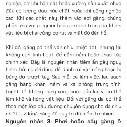
nghiệp, cơ khí hàn cắt hoặc xưởng sản xuất nhựa
đều có lượng dầu, hóa chất hoặc khí công nghiệp
cao. Khi các chất này thấm vào sợi găng, chúng
phản ứng với polymer hoặc protein trong da, khiến
vật liệu bị chai cứng, co rút và mất độ đàn hồi.
Khi đó, găng có thể vẫn chịu nhiệt tốt, nhưng lại
không còn linh hoạt để cầm nắm hoặc thao tác
chính xác. Đây là nguyên nhân tiềm ẩn gây nguy
hiểm, bởi người dùng dễ đánh rơi vật nóng hoặc bị
bỏng do trượt tay. Sau mỗi ca làm việc, lau sạch
găng bằng khăn mềm và xà phòng trung tính,
tuyệt đối không dùng xăng hoặc cồn lau vì có thể
làm khô và hỏng vật liệu. Đối với găng da, có thể
thoa một lớp dầu dưỡng chuyên dụng cho da chịu
nhiệt 1–2 lần/tháng để duy trì độ mềm tự nhiên.
Nguyên nhân 3: Phơi hoặc sấy găng ở