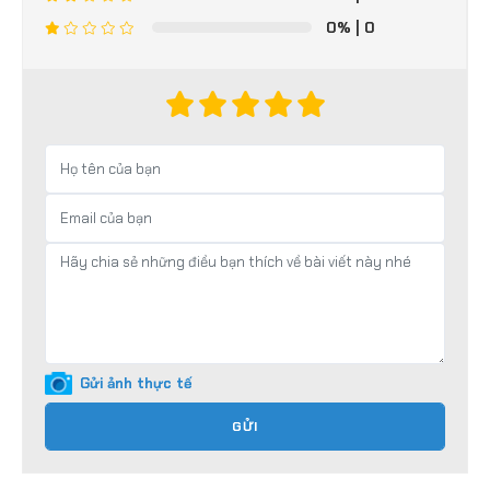
0%
| 0
Gửi ảnh thực tế
GỬI