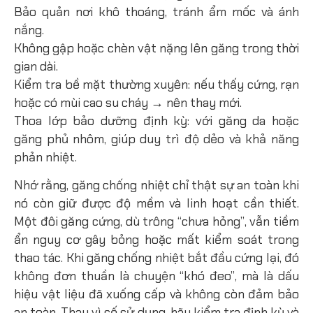
Bảo quản nơi khô thoáng, tránh ẩm mốc và ánh
nắng.
Không gập hoặc chèn vật nặng lên găng trong thời
gian dài.
Kiểm tra bề mặt thường xuyên: nếu thấy cứng, rạn
hoặc có mùi cao su cháy → nên thay mới.
Thoa lớp bảo dưỡng định kỳ: với găng da hoặc
găng phủ nhôm, giúp duy trì độ dẻo và khả năng
phản nhiệt.
Nhớ rằng, găng chống nhiệt chỉ thật sự an toàn khi
nó còn giữ được độ mềm và linh hoạt cần thiết.
Một đôi găng cứng, dù trông “chưa hỏng”, vẫn tiềm
ẩn nguy cơ gây bỏng hoặc mất kiểm soát trong
thao tác.
Khi găng chống nhiệt bắt đầu cứng lại, đó
không đơn thuần là chuyện “khó đeo”, mà là dấu
hiệu vật liệu đã xuống cấp và không còn đảm bảo
an toàn. Thay vì cố sử dụng, hãy kiểm tra định kỳ và