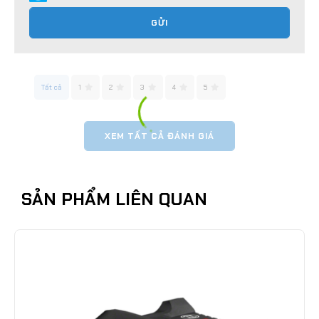
GỬI
Tất cả
1
2
3
4
5
XEM TẤT CẢ ĐÁNH GIÁ
SẢN PHẨM LIÊN QUAN