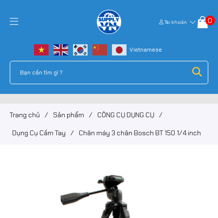
0
Tài khoản
Trang chủ
/
Sản phẩm
/
CÔNG CỤ DỤNG CỤ
/
Dụng Cụ Cầm Tay
/
Chân máy 3 chân Bosch BT 150 1/4 inch