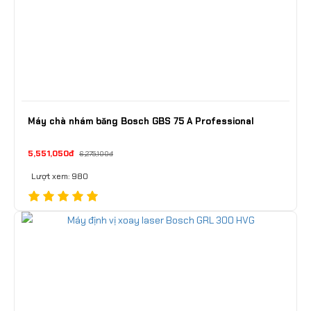
Máy chà nhám băng Bosch GBS 75 A Professional
5,551,050đ
6,275,100đ
Lượt xem: 980