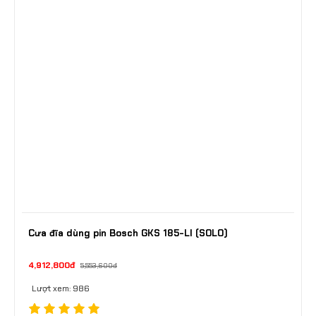
Cưa đĩa dùng pin Bosch GKS 185-LI (SOLO)
4,912,800đ
5,553,600đ
Lượt xem: 986