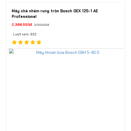
Máy chà nhám rung tròn Bosch GEX 125-1 AE
Professional
2,388,550đ
2,700,100đ
Lượt xem: 932