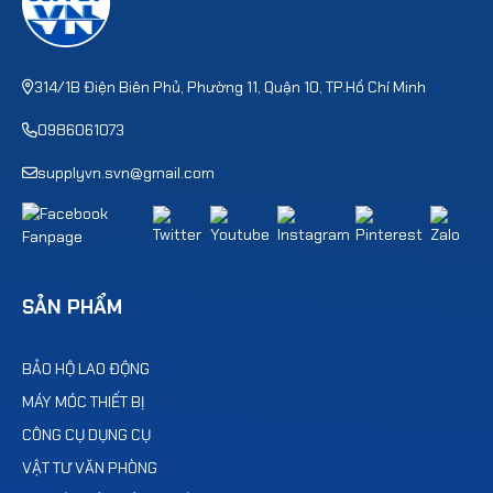
314/1B Điện Biên Phủ, Phường 11, Quận 10, TP.Hồ Chí Minh
0986061073
supplyvn.svn@gmail.com
SẢN PHẨM
BẢO HỘ LAO ĐỘNG
MÁY MÓC THIẾT BỊ
CÔNG CỤ DỤNG CỤ
VẬT TƯ VĂN PHÒNG