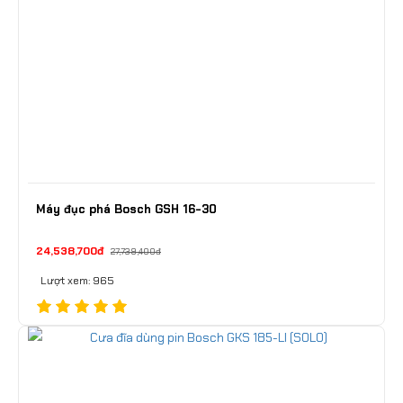
Máy đục phá Bosch GSH 16-30
24,538,700đ
27,739,400đ
Lượt xem: 965