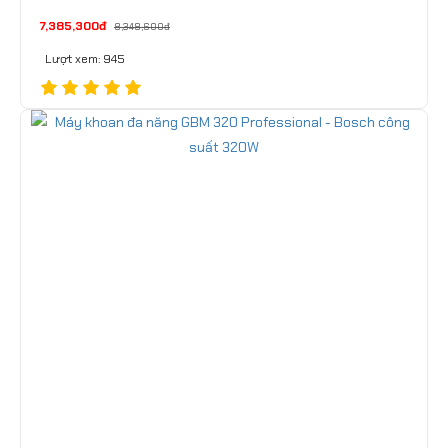
7,385,300đ
8,348,600đ
Lượt xem: 945