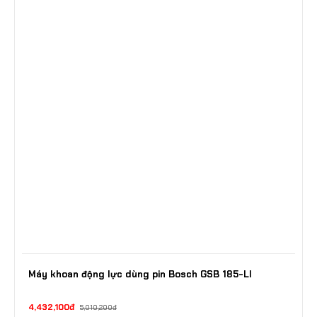
Máy khoan động lực dùng pin Bosch GSB 185-LI
4,432,100đ
5,010,200đ