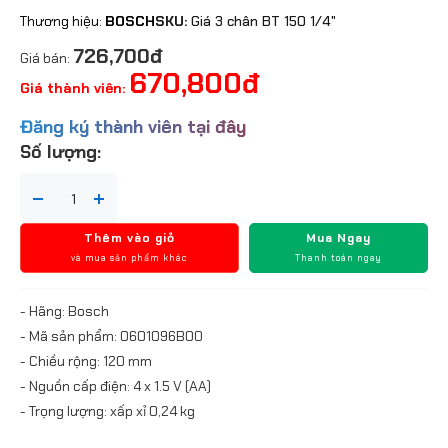
Thương hiệu:
BOSCH
SKU:
Giá 3 chân BT 150 1/4"
726,700đ
Giá bán:
670,800đ
Giá thành viên:
Đăng ký thành viên tại đây
Số lượng:
Thêm vào giỏ
Mua Ngay
và mua sản phẩm khác
Thanh toán ngay
- Hãng: Bosch
- Mã sản phẩm: 0601096B00
- Chiều rộng: 120 mm
- Nguồn cấp điện: 4 x 1.5 V (AA)
- Trọng lượng: xấp xỉ 0,24 kg