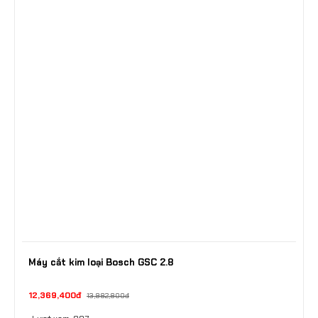
Máy cắt kim loại Bosch GSC 2.8
12,369,400đ
13,982,800đ