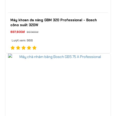
Máy khoan đa năng GBM 320 Professional - Bosch
công suất 320W
837,600đ
907,400đ
Lượt xem: 966