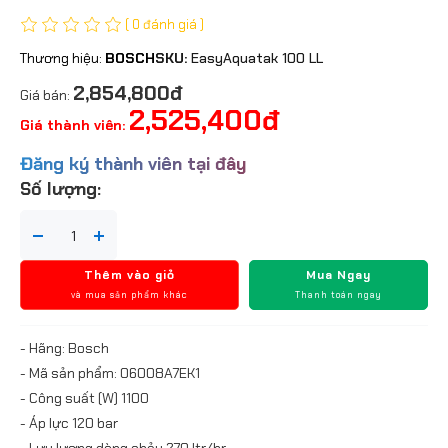
( 0 đánh giá )
Thương hiệu:
BOSCH
SKU:
EasyAquatak 100 LL
2,854,800đ
Giá bán:
2,525,400đ
Giá thành viên:
Đăng ký thành viên tại đây
Số lượng:
Thêm vào giỏ
Mua Ngay
và mua sản phẩm khác
Thanh toán ngay
- Hãng: Bosch
- Mã sản phẩm: 06008A7EK1
- Công suất (W) 1100
- Áp lực 120 bar
- Lưu lượng dòng chảy 270 ltr/hr