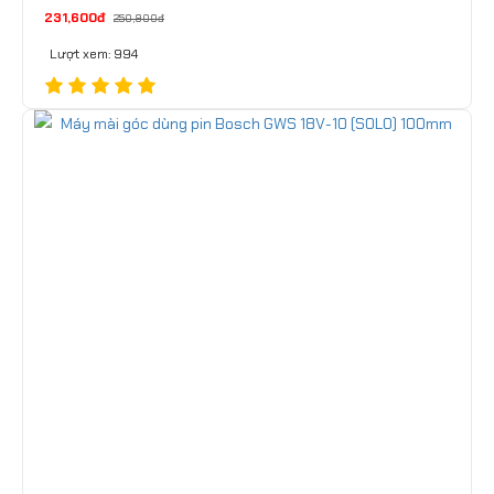
231,600đ
250,900đ
Lượt xem: 994