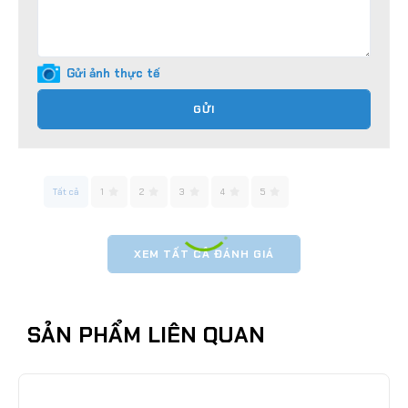
Gửi ảnh thực tế
GỬI
Tất cả
1
2
3
4
5
XEM TẤT CẢ ĐÁNH GIÁ
SẢN PHẨM LIÊN QUAN