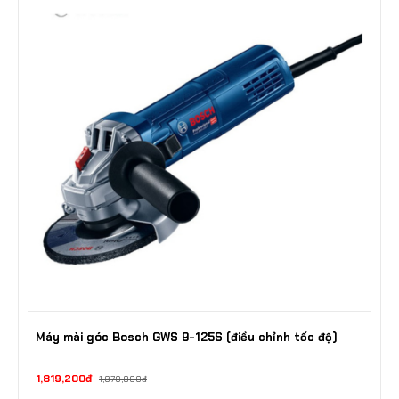
Máy mài góc Bosch GWS 9-125S (điều chỉnh tốc độ)
1,819,200đ
1,970,800đ