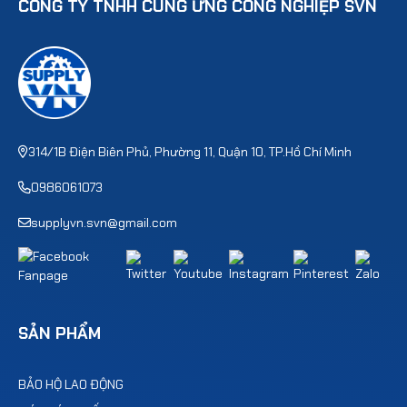
CÔNG TY TNHH CUNG ỨNG CÔNG NGHIỆP SVN
314/1B Điện Biên Phủ, Phường 11, Quận 10, TP.Hồ Chí Minh
0986061073
supplyvn.svn@gmail.com
SẢN PHẨM
BẢO HỘ LAO ĐỘNG