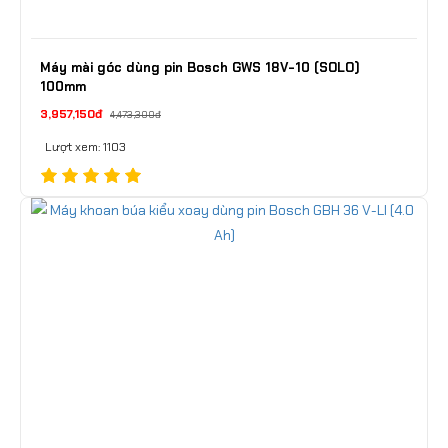
Máy mài góc dùng pin Bosch GWS 18V-10 (SOLO)
100mm
3,957,150đ
4,473,300đ
Lượt xem: 1103