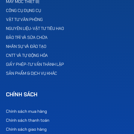
MÁY MÓC THIẾT BỊ
CÔNG CỤ DỤNG CỤ
VẬT TƯ VĂN PHÒNG
NGUYÊN LIỆU-VẬT TƯ TIÊU HAO
BẢO TRÌ VÀ SỮA CHỮA
NHÂN SỰ VÀ ĐÀO TẠO
CNTT VÀ TỰ ĐỘNG HÓA
GIẤY PHÉP-TƯ VẤN THÀNH LẬP
SẢN PHẨM & DỊCH VỤ KHÁC
CHÍNH SÁCH
Chính sách mua hàng
Chính sách thanh toán
Chính sách giao hàng