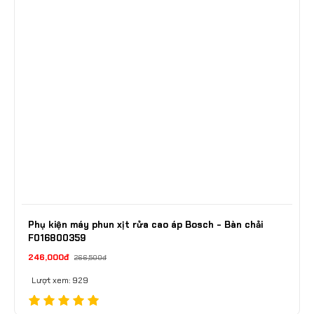
Phụ kiện máy phun xịt rửa cao áp Bosch - Bàn chải
F016800359
246,000đ
266,500đ
Lượt xem: 929