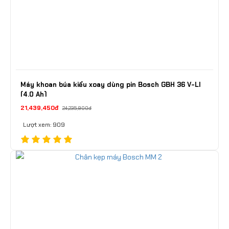
Máy khoan búa kiểu xoay dùng pin Bosch GBH 36 V-LI
(4.0 Ah)
21,439,450đ
24,235,900đ
Lượt xem: 909