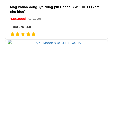
Máy khoan động lực dùng pin Bosch GSB 180-LI (kèm
phụ kiện)
4,107,800đ
4,643,600đ
Lượt xem: 931