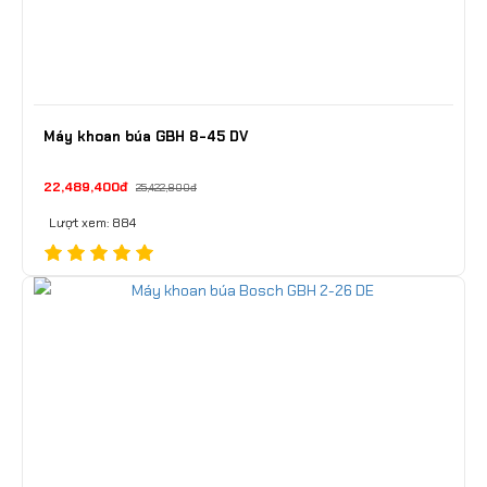
Máy khoan búa GBH 8-45 DV
22,489,400đ
25,422,800đ
Lượt xem: 884