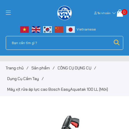
0
Tài khoản
Trang chủ
/
Sản phẩm
/
CÔNG CỤ DỤNG CỤ
/
Dụng Cụ Cầm Tay
/
Máy xịt rửa áp lực cao Bosch EasyAquatak 100 LL (Mới)