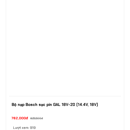
Bộ nạp Bosch sạc pin GAL 18V-20 (14.4V, 18V)
762,000đ
825,500đ
Lượt xem: 919