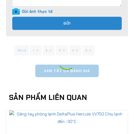
Gửi ảnh thực tế
GỬI
Tất cả
1
2
3
4
5
XEM TẤT CẢ ĐÁNH GIÁ
SẢN PHẨM LIÊN QUAN