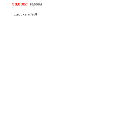
30,000đ
35,000đ
Lượt xem: 974
THÊM VÀO GIỎ
MUA NGAY
CÔNG TY TNHH CUNG ỨNG CÔNG NGHIỆP SVN