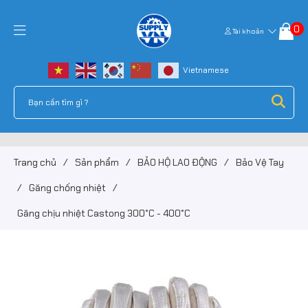
0
Tài khoản
Trang chủ
/
Sản phẩm
/
BẢO HỘ LAO ĐỘNG
/
Bảo Vệ Tay
/
Găng chống nhiệt
/
Găng chịu nhiệt Castong 300°C - 400°C