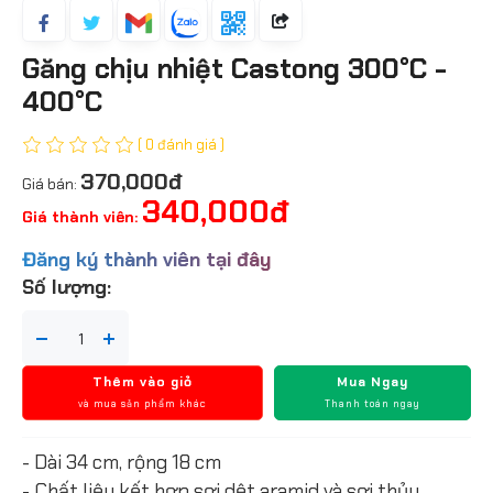
Găng chịu nhiệt Castong 300°C -
400°C
( 0 đánh giá )
370,000đ
Giá bán:
340,000đ
Giá thành viên:
Đăng ký thành viên tại đây
Số lượng:
Thêm vào giỏ
Mua Ngay
và mua sản phẩm khác
Thanh toán ngay
- Dài 34 cm, rộng 18 cm
- Chất liệu kết hợp sợi dệt aramid và sợi thủy