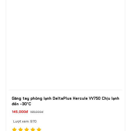
Găng tay phòng lạnh DeltaPlus Hercule VV750 Chịu lạnh
đến -30*C
145,000đ
165,000đ
Lượt xem: 970